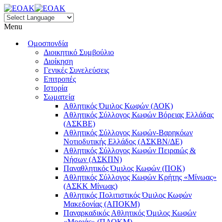
Menu
Ομοσπονδία
Διοικητικό Συμβούλιο
Διοίκηση
Γενικές Συνελεύσεις
Επιτροπές
Ιστορία
Σωματεία
Αθλητικός Όμιλος Κωφών (ΑΟΚ)
Αθλητικός Σύλλογος Κωφών Βόρειας Ελλάδας
(ΑΣΚΒΕ)
Αθλητικός Σύλλογος Κωφών-Βαρηκόων
Νοτιοδυτικής Ελλάδος (ΑΣΚΒΝ/ΔΕ)
Αθλητικός Σύλλογος Κωφών Πειραιώς &
Νήσων (ΑΣΚΠΝ)
Παναθλητικός Όμιλος Κωφών (ΠΟΚ)
Αθλητικός Σύλλογος Κωφών Κρήτης «Μίνωας»
(ΑΣΚΚ Μίνωας)
Αθλητικός Πολιτιστικός Όμιλος Κωφών
Μακεδονίας (ΑΠΟΚΜ)
Παναρκαδικός Αθλητικός Όμιλος Κωφών
«Μοριάς» (ΠΑΟΚΜ)