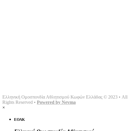
Αρχική
Ομοσπονδία
Γραφείο τύπου
Σωματεία
Αθλήματα
Multimedia
Επικοινωνία
Ελληνική Ομοσπονδία Αθλητισμού Κωφών Ελλάδας © 2023 • All
Rights Reserved •
Powered by Nevma
×
ΕΟΑΚ