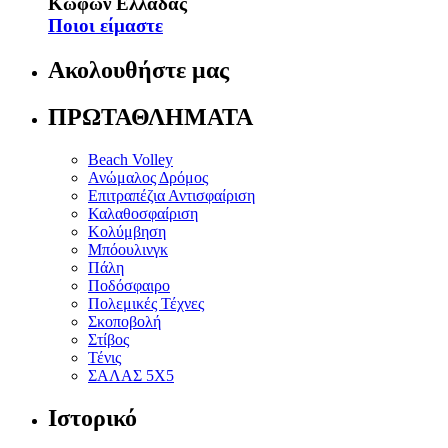
Κωφών Ελλάδας
Ποιοι είμαστε
Ακολουθήστε μας
ΠΡΩΤΑΘΛΗΜΑΤΑ
Beach Volley
Ανώμαλος Δρόμος
Επιτραπέζια Αντισφαίριση
Καλαθοσφαίριση
Κολύμβηση
Μπόουλινγκ
Πάλη
Ποδόσφαιρο
Πολεμικές Τέχνες
Σκοποβολή
Στίβος
Τένις
ΣΑΛΑΣ 5Χ5
Ιστορικό