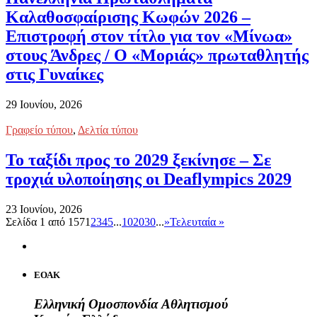
Καλαθοσφαίρισης Κωφών 2026 –
Επιστροφή στον τίτλο για τον «Μίνωα»
στους Άνδρες / Ο «Μοριάς» πρωταθλητής
στις Γυναίκες
29 Ιουνίου, 2026
Γραφείο τύπου
,
Δελτία τύπου
Το ταξίδι προς το 2029 ξεκίνησε – Σε
τροχιά υλοποίησης οι Deaflympics 2029
23 Ιουνίου, 2026
Σελίδα 1 από 157
1
2
3
4
5
...
10
20
30
...
»
Τελευταία »
ΕΟΑΚ
Ελληνική Ομοσπονδία Αθλητισμού