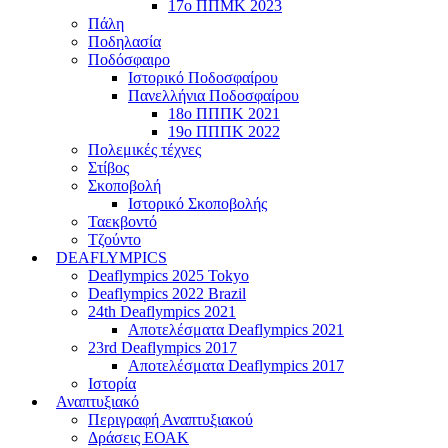
17ο ΠΠΜΚ 2023
Πάλη
Ποδηλασία
Ποδόσφαιρο
Ιστορικό Ποδοσφαίρου
Πανελλήνια Ποδοσφαίρου
18ο ΠΠΠΚ 2021
19ο ΠΠΠΚ 2022
Πολεμικές τέχνες
Στίβος
Σκοποβολή
Ιστορικό Σκοποβολής
Ταεκβοντό
Τζούντο
DEAFLYMPICS
Deaflympics 2025 Tokyo
Deaflympics 2022 Brazil
24th Deaflympics 2021
Αποτελέσματα Deaflympics 2021
23rd Deaflympics 2017
Αποτελέσματα Deaflympics 2017
Ιστορία
Αναπτυξιακό
Περιγραφή Αναπτυξιακού
Δράσεις ΕΟΑΚ