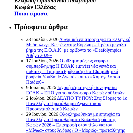
Ελληνική Ομοσπονδία Αθλητισμού
Κωφών Ελλάδας
Ποιοι είμαστε
Πρόσφατα άρθρα
23 Ιουλίου, 2026
Δυναμική επιστροφή για το Ελληνικό
Μπόουλινγκ Κωφών στην Ευρώπη – Πρώτο μεγάλο
βήμα της Ε.Ο.Α.Κ. με ορίζοντα το «Deafolympics
Αθήνα 2029»
17 Ιουλίου, 2026
Ο αθλητισμός ως γέφυρα
συμπερίληψης: Η ΕΟΑΚ εμπνέει νέα γενιά και
μαθητές – Τιμητική βράβευση στα 10α μαθητικά
βραβεία YouSmile Awards και το «Χαμόγελο του
Παιδιού»
9 Ιουλίου, 2026
Ισχυρή στρατηγική συνεργασία
ΕΟΑΚ – ΕΠΟ για το ποδόσφαιρο Κωφών αθλητών
2 Ιουλίου, 2026
ΔΕΛΤΙΟ ΤΥΠΟΥ: Στις Σέρρες το 1ο
Πανελλήνιο Πρωτάθλημα Αγωνιστικού
Προσανατολισμού Κωφών
29 Ιουνίου, 2026
Ολοκληρώθηκαν με επιτυχία τα
Πανελλήνια Πρωταθλήματα Καλαθοσφαίρισης
Κωφών 2026 – Επιστροφή στον τίτλο για τον
«Μίνωα» στους Άνδρες / Ο «Μοριάς» πρωταθλητής