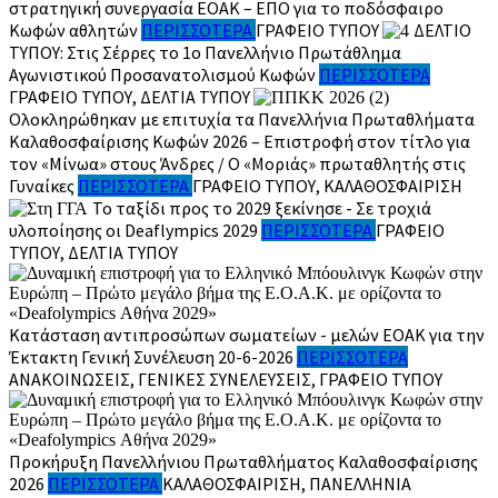
στρατηγική συνεργασία ΕΟΑΚ – ΕΠΟ για το ποδόσφαιρο
Κωφών αθλητών
ΠΕΡΙΣΣΟΤΕΡΑ
ΓΡΑΦΕΊΟ ΤΎΠΟΥ
ΔΕΛΤΙΟ
ΤΥΠΟΥ: Στις Σέρρες το 1ο Πανελλήνιο Πρωτάθλημα
Αγωνιστικού Προσανατολισμού Κωφών
ΠΕΡΙΣΣΟΤΕΡΑ
ΓΡΑΦΕΊΟ ΤΎΠΟΥ, ΔΕΛΤΊΑ ΤΎΠΟΥ
Ολοκληρώθηκαν με επιτυχία τα Πανελλήνια Πρωταθλήματα
Καλαθοσφαίρισης Κωφών 2026 – Επιστροφή στον τίτλο για
τον «Μίνωα» στους Άνδρες / Ο «Μοριάς» πρωταθλητής στις
Γυναίκες
ΠΕΡΙΣΣΟΤΕΡΑ
ΓΡΑΦΕΊΟ ΤΎΠΟΥ, ΚΑΛΑΘΟΣΦΑΊΡΙΣΗ
Το ταξίδι προς το 2029 ξεκίνησε - Σε τροχιά
υλοποίησης οι Deaflympics 2029
ΠΕΡΙΣΣΟΤΕΡΑ
ΓΡΑΦΕΊΟ
ΤΎΠΟΥ, ΔΕΛΤΊΑ ΤΎΠΟΥ
Κατάσταση αντιπροσώπων σωματείων - μελών ΕΟΑΚ για την
Έκτακτη Γενική Συνέλευση 20-6-2026
ΠΕΡΙΣΣΟΤΕΡΑ
ΑΝΑΚΟΙΝΏΣΕΙΣ, ΓΕΝΙΚΈΣ ΣΥΝΕΛΕΎΣΕΙΣ, ΓΡΑΦΕΊΟ ΤΎΠΟΥ
Προκήρυξη Πανελλήνιου Πρωταθλήματος Καλαθοσφαίρισης
2026
ΠΕΡΙΣΣΟΤΕΡΑ
ΚΑΛΑΘΟΣΦΑΊΡΙΣΗ, ΠΑΝΕΛΛΉΝΙΑ