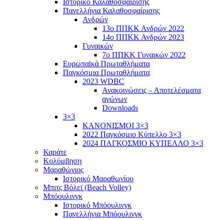
Ιστορικό Καλαθοσφαίρισης
Πανελλήνια Καλαθοσφαίρισης
Ανδρών
13ο ΠΠΚΚ Ανδρών 2022
14ο ΠΠΚΚ Ανδρών 2023
Γυναικών
7ο ΠΠΚΚ Γυναικών 2022
Ευρωπαϊκά Πρωταθλήματα
Παγκόσμια Πρωταθλήματα
2023 WDBC
Ανακοινώσεις – Αποτελέσματα
αγώνων
Downloads
3×3
ΚΑΝΟΝΙΣΜΟΙ 3×3
2022 Παγκόσμιο Κύπελλο 3×3
2024 ΠΑΓΚΟΣΜΙΟ ΚΥΠΕΛΛΟ 3×3
Καράτε
Κολύμβηση
Μαραθώνιος
Ιστορικό Μαραθωνίου
Μπιτς Βόλεϊ (Beach Volley)
Μπόουλινγκ
Ιστορικό Μπόουλινγκ
Πανελλήνια Μπόουλινγκ