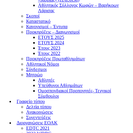
Αθλητικός Σύλλογος Κωφών – Βαρήκοων
Λάρισας
Σκοποί
Καταστατικό
Κανονισμοί – Έντυπα
Προκηρύξεις – Διαγωνισμοί
ΕΤΟΥΣ 2025
ΕΤΟΥΣ 2024
Έτους 2023
Έτους 2022
Προκηρύξεις Πρωταθλημάτων
Αθλητικοί Νόμοι
Σύνδεσμοι
Μητρώο
Αθλητές
Υπεύθυνοι Αθλημάτων
Ομοσπονδιακοί Προπονητές- Τεχνικοί
Σύμβουλοι
Γραφείο τύπου
Δελτία τύπου
Ανακοινώσεις
Συνεντεύξεις
Διοργανώσεις ΕΟΑΚ
EDTC 2021