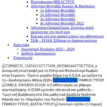
Προγράμματα #BEACTIVE
Αθλητικό Φεστιβάλ Κωφών & Βαρηκόων
1ο Αθλητικό Φεστιβάλ
2ο Αθλητικό Φεστιβάλ
3ο Αθλητικό Φεστιβάλ
4o Αθλητικό Φεστιβάλ 2022
Αθλούμαι-Οραματίζομαι- Στοχεύω ψηλά
ακούγοντας την ψυχή μου
Έλα και εσύ στο μαγικό κόσμο του αθλητισμού
ΣΕΦ – ΕΟΑΚ Σέβομαι τη διαφορετικότητα
Καλεντάρι
Αγωνιστική Περίοδος 2025 – 2026
Διεθνείς Διοργανώσεις
Επικοινωνία
Δυναμική επιστροφή για το Ελληνικό Μπόουλινγκ Κωφών
στην Ευρώπη - Πρώτο μεγάλο βήμα της Ε.Ο.Α.Κ. με ορίζοντα
το «Deafolympics Αθήνα 2029»
ΠΕΡΙΣΣΟΤΕΡΑ
ΓΡΑΦΕΊΟ ΤΎΠΟΥ
Ο αθλητισμός ως γέφυρα
συμπερίληψης: Η ΕΟΑΚ εμπνέει νέα γενιά και μαθητές –
Τιμητική βράβευση στα 10α μαθητικά βραβεία YouSmile
Awards και το «Χαμόγελο του Παιδιού»
ΠΕΡΙΣΣΟΤΕΡΑ
ΓΡΑΦΕΊΟ ΤΎΠΟΥ, ΔΕΛΤΊΑ ΤΎΠΟΥ
Ισχυρή