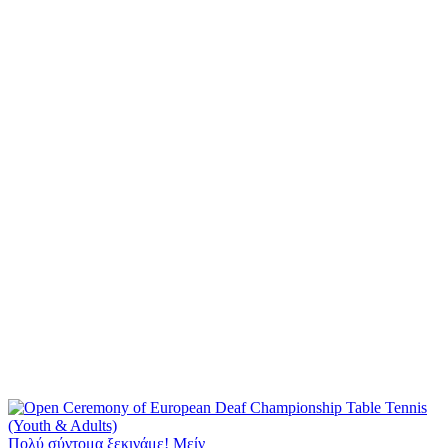
Πολύ σύντομα ξεκινάμε! Μείν