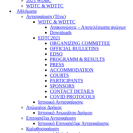
2023 WDBC
WDTC & WDTTC
Αθλήματα
Αντισφαίριση (Τένις)
WDTC & WDTTC
Ανακοινώσεις – Αποτελέσματα αγώνων
Downloads
EDTC2021
ORGANIZING COMMITTEE
OFFICIAL BULLETINS
EDSO
PROGRAMM & RESULTS
PRESS
ACCOMMODATION
COURTS
PARTICIPANTS
SPONSORS
CONTACT DETAILS
COVID PROTOCOLS
Ιστορικό Αντισφαίρισης
Ανώμαλος Δρόμος
Ιστορικό Ανωμάλου Δρόμου
Επιτραπέζια Αντισφαίριση
Ιστορικό Επιτραπέζιας Αντισφαίρισης
Καλαθοσφαίριση