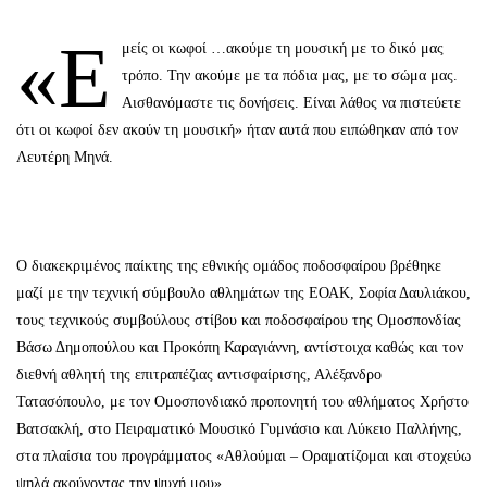
«Ε
μείς οι κωφοί …ακούμε τη μουσική με το δικό μας
τρόπο. Την ακούμε με τα πόδια μας, με το σώμα μας.
Αισθανόμαστε τις δονήσεις. Είναι λάθος να πιστεύετε
ότι οι κωφοί δεν ακούν τη μουσική» ήταν αυτά που ειπώθηκαν από τον
Λευτέρη Μηνά.
Ο διακεκριμένος παίκτης της εθνικής ομάδος ποδοσφαίρου βρέθηκε
μαζί με την τεχνική σύμβουλο αθλημάτων της ΕΟΑΚ, Σοφία Δαυλιάκου,
τους τεχνικούς συμβούλους στίβου και ποδοσφαίρου της Ομοσπονδίας
Βάσω Δημοπούλου και Προκόπη Καραγιάννη, αντίστοιχα καθώς και τον
διεθνή αθλητή της επιτραπέζιας αντισφαίρισης, Αλέξανδρο
Τατασόπουλο, με τον Ομοσπονδιακό προπονητή του αθλήματος Χρήστο
Βατσακλή, στο Πειραματικό Μουσικό Γυμνάσιο και Λύκειο Παλλήνης,
στα πλαίσια του προγράμματος «Αθλούμαι – Οραματίζομαι και στοχεύω
ψηλά ακούγοντας την ψυχή μου».