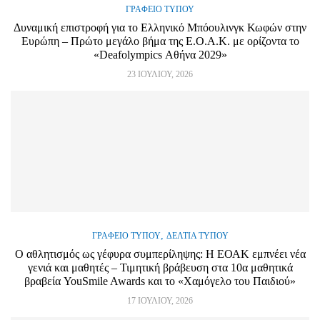
ΓΡΑΦΕΊΟ ΤΎΠΟΥ
Δυναμική επιστροφή για το Ελληνικό Μπόουλινγκ Κωφών στην
Ευρώπη – Πρώτο μεγάλο βήμα της Ε.Ο.Α.Κ. με ορίζοντα το
«Deafolympics Αθήνα 2029»
23 ΙΟΥΛΊΟΥ, 2026
,
ΓΡΑΦΕΊΟ ΤΎΠΟΥ
ΔΕΛΤΊΑ ΤΎΠΟΥ
Ο αθλητισμός ως γέφυρα συμπερίληψης: Η ΕΟΑΚ εμπνέει νέα
γενιά και μαθητές – Τιμητική βράβευση στα 10α μαθητικά
βραβεία YouSmile Awards και το «Χαμόγελο του Παιδιού»
17 ΙΟΥΛΊΟΥ, 2026