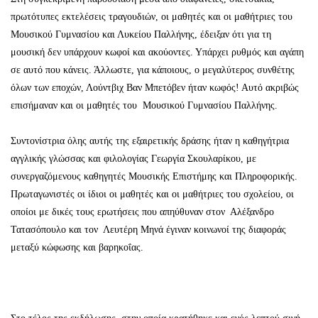
πρωτότυπες εκτελέσεις τραγουδιών, οι μαθητές και οι μαθήτριες του
Μουσικού Γυμνασίου και Λυκείου Παλλήνης, έδειξαν ότι για τη
μουσική δεν υπάρχουν κωφοί και ακούοντες. Υπάρχει ρυθμός και αγάπη
σε αυτό που κάνεις. Άλλωστε, για κάποιους, ο μεγαλύτερος συνθέτης
όλων των εποχών, Λούντβιχ Βαν Μπετόβεν ήταν κωφός! Αυτό ακριβώς
επισήμαναν και οι μαθητές του Μουσικού Γυμνασίου Παλλήνης.
Συντονίστρια όλης αυτής της εξαιρετικής δράσης ήταν η καθηγήτρια
αγγλικής γλώσσας και φιλολογίας Γεωργία Σκουλαρίκου, με
συνεργαζόμενους καθηγητές Μουσικής Επιστήμης και Πληροφορικής.
Πρωταγωνιστές οι ίδιοι οι μαθητές και οι μαθήτριες του σχολείου, οι
οποίοι με δικές τους ερωτήσεις που απηύθυναν στον Αλέξανδρο
Τατασόπουλο και τον Λευτέρη Μηνά έγιναν κοινωνοί της διαφοράς
μεταξύ κώφωσης και βαρηκοΐας.