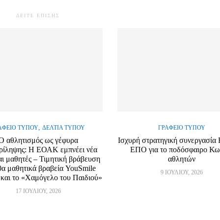
ΔΕΙΤΕ ΕΠΙΣΗΣ
,
ΑΦΕΊΟ ΤΎΠΟΥ
ΔΕΛΤΊΑ ΤΎΠΟΥ
ΓΡΑΦΕΊΟ ΤΎΠΟΥ
Ο αθλητισμός ως γέφυρα
Ισχυρή στρατηγική συνεργασί
ρίληψης: Η ΕΟΑΚ εμπνέει νέα
ΕΠΟ για το ποδόσφαιρο Κ
αι μαθητές – Τιμητική βράβευση
αθλητών
0α μαθητικά βραβεία YouSmile
9 ΙΟΥΛΊΟΥ, 2026
και το «Χαμόγελο του Παιδιού»
17 ΙΟΥΛΊΟΥ, 2026