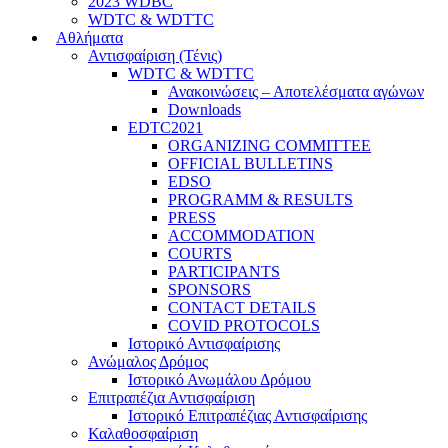
2023 WDBC
WDTC & WDTTC
Αθλήματα
Αντισφαίριση (Τένις)
WDTC & WDTTC
Ανακοινώσεις – Αποτελέσματα αγώνων
Downloads
EDTC2021
ORGANIZING COMMITTEE
OFFICIAL BULLETINS
EDSO
PROGRAMM & RESULTS
PRESS
ACCOMMODATION
COURTS
PARTICIPANTS
SPONSORS
CONTACT DETAILS
COVID PROTOCOLS
Ιστορικό Αντισφαίρισης
Ανώμαλος Δρόμος
Ιστορικό Ανωμάλου Δρόμου
Επιτραπέζια Αντισφαίριση
Ιστορικό Επιτραπέζιας Αντισφαίρισης
Καλαθοσφαίριση