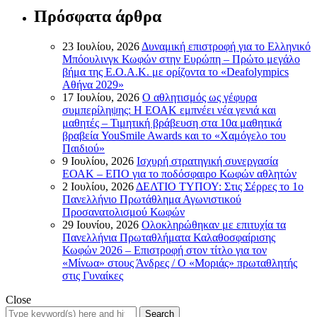
Πρόσφατα άρθρα
23 Ιουλίου, 2026
Δυναμική επιστροφή για το Ελληνικό
Μπόουλινγκ Κωφών στην Ευρώπη – Πρώτο μεγάλο
βήμα της Ε.Ο.Α.Κ. με ορίζοντα το «Deafolympics
Αθήνα 2029»
17 Ιουλίου, 2026
Ο αθλητισμός ως γέφυρα
συμπερίληψης: Η ΕΟΑΚ εμπνέει νέα γενιά και
μαθητές – Τιμητική βράβευση στα 10α μαθητικά
βραβεία YouSmile Awards και το «Χαμόγελο του
Παιδιού»
9 Ιουλίου, 2026
Ισχυρή στρατηγική συνεργασία
ΕΟΑΚ – ΕΠΟ για το ποδόσφαιρο Κωφών αθλητών
2 Ιουλίου, 2026
ΔΕΛΤΙΟ ΤΥΠΟΥ: Στις Σέρρες το 1ο
Πανελλήνιο Πρωτάθλημα Αγωνιστικού
Προσανατολισμού Κωφών
29 Ιουνίου, 2026
Ολοκληρώθηκαν με επιτυχία τα
Πανελλήνια Πρωταθλήματα Καλαθοσφαίρισης
Κωφών 2026 – Επιστροφή στον τίτλο για τον
«Μίνωα» στους Άνδρες / Ο «Μοριάς» πρωταθλητής
στις Γυναίκες
Close