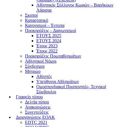
Αθλητικός Σύλλογος Κωφών – Βαρήκοων
Λάρισας
Σκοποί
Καταστατικό
Κανονισμοί – Έντυπα
Προκηρύξεις – Διαγωνισμοί
ΕΤΟΥΣ 2025
ΕΤΟΥΣ 2024
Έτους 2023
Έτους 2022
Προκηρύξεις Πρωταθλημάτων
Αθλητικοί Νόμοι
Σύνδεσμοι
Μητρώο
Αθλητές
Υπεύθυνοι Αθλημάτων
Ομοσπονδιακοί Προπονητές- Τεχνικοί
Σύμβουλοι
Γραφείο τύπου
Δελτία τύπου
Ανακοινώσεις
Συνεντεύξεις
Διοργανώσεις ΕΟΑΚ
EDTC 2021