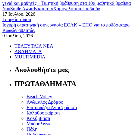
γενιά και μαθητές – Τιμητική βράβευση στα 10α μαθητικά βραβεία
YouSmile Awards και το «Χαμόγελο του Παιδιού»
17 Ιουλίου, 2026
Γραφείο τύπου
Ισχυρή στρατηγική συνεργασία ΕΟΑΚ – ΕΠΟ για το ποδόσφαιρο
Κωφών αθλητών
9 Ιουλίου, 2026
ΤΕΛΕΥΤΑΙΑ ΝΕΑ
ΑΘΛΗΜΑΤΑ
MULTIMEDIA
Ακολουθήστε μας
ΠΡΩΤΑΘΛΗΜΑΤΑ
Beach Volley
Ανώμαλος Δρόμος
Επιτραπέζια Αντισφαίριση
Καλαθοσφαίριση
Κολύμβηση
Μπόουλινγκ
Πάλη
Ποδόσφαιρο