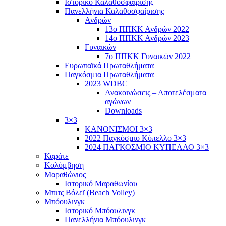
Ιστορικό Καλαθοσφαίρισης
Πανελλήνια Καλαθοσφαίρισης
Ανδρών
13ο ΠΠΚΚ Ανδρών 2022
14ο ΠΠΚΚ Ανδρών 2023
Γυναικών
7ο ΠΠΚΚ Γυναικών 2022
Ευρωπαϊκά Πρωταθλήματα
Παγκόσμια Πρωταθλήματα
2023 WDBC
Ανακοινώσεις – Αποτελέσματα
αγώνων
Downloads
3×3
ΚΑΝΟΝΙΣΜΟΙ 3×3
2022 Παγκόσμιο Κύπελλο 3×3
2024 ΠΑΓΚΟΣΜΙΟ ΚΥΠΕΛΛΟ 3×3
Καράτε
Κολύμβηση
Μαραθώνιος
Ιστορικό Μαραθωνίου
Μπιτς Βόλεϊ (Beach Volley)
Μπόουλινγκ
Ιστορικό Μπόουλινγκ
Πανελλήνια Μπόουλινγκ