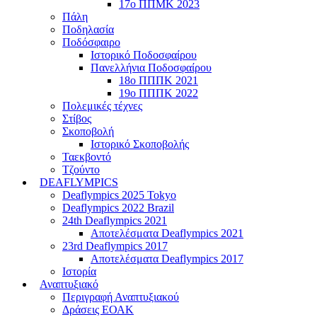
17ο ΠΠΜΚ 2023
Πάλη
Ποδηλασία
Ποδόσφαιρο
Ιστορικό Ποδοσφαίρου
Πανελλήνια Ποδοσφαίρου
18ο ΠΠΠΚ 2021
19ο ΠΠΠΚ 2022
Πολεμικές τέχνες
Στίβος
Σκοποβολή
Ιστορικό Σκοποβολής
Ταεκβοντό
Τζούντο
DEAFLYMPICS
Deaflympics 2025 Tokyo
Deaflympics 2022 Brazil
24th Deaflympics 2021
Αποτελέσματα Deaflympics 2021
23rd Deaflympics 2017
Αποτελέσματα Deaflympics 2017
Ιστορία
Αναπτυξιακό
Περιγραφή Αναπτυξιακού
Δράσεις ΕΟΑΚ