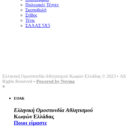
Πολεμικές Τέχνες
Σκοποβολή
Στίβος
Τένις
ΣΑΛΑΣ 5Χ5
Αρχική
Ομοσπονδία
Γραφείο τύπου
Σωματεία
Αθλήματα
Multimedia
Επικοινωνία
Ελληνική Ομοσπονδία Αθλητισμού Κωφών Ελλάδας © 2023 • All
Rights Reserved •
Powered by Nevma
×
ΕΟΑΚ
Ελληνική Ομοσπονδία Αθλητισμού
Κωφών Ελλάδας
Ποιοι είμαστε