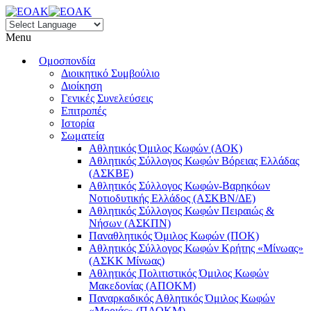
Menu
Ομοσπονδία
Διοικητικό Συμβούλιο
Διοίκηση
Γενικές Συνελεύσεις
Επιτροπές
Ιστορία
Σωματεία
Αθλητικός Όμιλος Κωφών (ΑΟΚ)
Αθλητικός Σύλλογος Κωφών Βόρειας Ελλάδας
(ΑΣΚΒΕ)
Αθλητικός Σύλλογος Κωφών-Βαρηκόων
Νοτιοδυτικής Ελλάδος (ΑΣΚΒΝ/ΔΕ)
Αθλητικός Σύλλογος Κωφών Πειραιώς &
Νήσων (ΑΣΚΠΝ)
Παναθλητικός Όμιλος Κωφών (ΠΟΚ)
Αθλητικός Σύλλογος Κωφών Κρήτης «Μίνωας»
(ΑΣΚΚ Μίνωας)
Αθλητικός Πολιτιστικός Όμιλος Κωφών
Μακεδονίας (ΑΠΟΚΜ)
Παναρκαδικός Αθλητικός Όμιλος Κωφών
«Μοριάς» (ΠΑΟΚΜ)