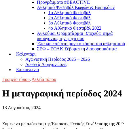
Προγράμματα #BEACTIVE
Αθλητικό Φεστιβάλ Κωφών & Βαρηκόων
1ο Αθλητικό Φεστιβάλ
2ο Αθλητικό Φεστιβάλ
3ο Αθλητικό Φεστιβάλ
4o Αθλητικό Φεστιβάλ 2022
Αθλούμαι-Οραματίζομαι- Στοχεύω ψηλά
ακούγοντας την ψυχή μου
Έλα και εσύ στο μαγικό κόσμο του αθλητισμού
ΣΕΦ – ΕΟΑΚ Σέβομαι τη διαφορετικότητα
Καλεντάρι
Αγωνιστική Περίοδος 2025 – 2026
Διεθνείς Διοργανώσεις
Επικοινωνία
Γραφείο τύπου
,
Δελτία τύπου
Η μεταγραφική περίοδος 2024
13 Αυγούστου, 2024
ης
Σύμφωνα με απόφαση της Έκτακτης Γενικής Συνέλευσης της 20
η