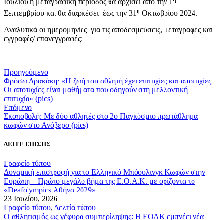
Ιουλίου η μεταγραφική περίοδος θα αρχίσει από την 1
η
Σεπτεμβρίου και θα διαρκέσει έως την 31
Οκτωβρίου 2024.
Αναλυτικά οι ημερομηνίες για τις αποδεσμεύσεις, μεταγραφές και
εγγραφές/ επανεγγραφές:
Προηγούμενο
Φρόσω Δρακάκη: «Η ζωή του αθλητή έχει επιτυχίες και αποτυχίες.
Οι αποτυχίες είναι μαθήματα που οδηγούν στη μελλοντική
επιτυχία» (pics)
Επόμενο
Σκοποβολή: Με δύο αθλητές στο 2ο Παγκόσμιο πρωτάθλημα
κωφών στο Ανόβερο (pics)
ΔΕΙΤΕ ΕΠΙΣΗΣ
Γραφείο τύπου
Δυναμική επιστροφή για το Ελληνικό Μπόουλινγκ Κωφών στην
Ευρώπη – Πρώτο μεγάλο βήμα της Ε.Ο.Α.Κ. με ορίζοντα το
«Deafolympics Αθήνα 2029»
23 Ιουλίου, 2026
Γραφείο τύπου
,
Δελτία τύπου
Ο αθλητισμός ως γέφυρα συμπερίληψης: Η ΕΟΑΚ εμπνέει νέα