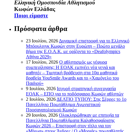
Ελληνική Ομοσπονδία Αθλητισμού
Κωφών Ελλάδας
Ποιοι είμαστε
Πρόσφατα άρθρα
23 Ιουλίου, 2026
Δυναμική επιστροφή για το Ελληνικό
Μπόουλινγκ Κωφών στην Ευρώπη – Πρώτο μεγάλο
βήμα της Ε.Ο.Α.Κ. με ορίζοντα το «Deafolympics
Αθήνα 2029»
17 Ιουλίου, 2026
Ο αθλητισμός ως γέφυρα
συμπερίληψης: Η ΕΟΑΚ εμπνέει νέα γενιά και
μαθητές – Τιμητική βράβευση στα 10α μαθητικά
βραβεία YouSmile Awards και το «Χαμόγελο του
Παιδιού»
9 Ιουλίου, 2026
Ισχυρή στρατηγική συνεργασία
ΕΟΑΚ – ΕΠΟ για το ποδόσφαιρο Κωφών αθλητών
2 Ιουλίου, 2026
ΔΕΛΤΙΟ ΤΥΠΟΥ: Στις Σέρρες το 1ο
Πανελλήνιο Πρωτάθλημα Αγωνιστικού
Προσανατολισμού Κωφών
29 Ιουνίου, 2026
Ολοκληρώθηκαν με επιτυχία τα
Πανελλήνια Πρωταθλήματα Καλαθοσφαίρισης
Κωφών 2026 – Επιστροφή στον τίτλο για τον
«Μίνωα» στους Άνδρες / Ο «Μοριάς» πρωταθλητής