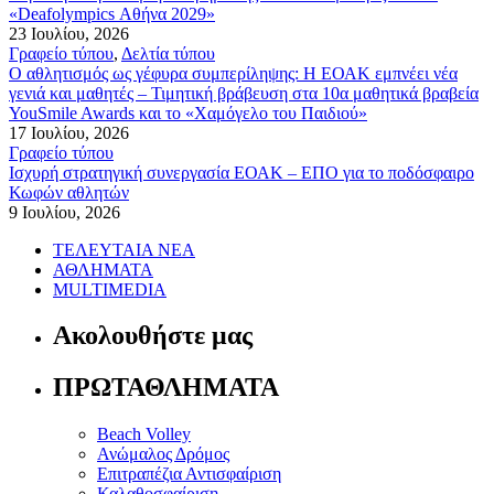
«Deafolympics Αθήνα 2029»
23 Ιουλίου, 2026
Γραφείο τύπου
,
Δελτία τύπου
Ο αθλητισμός ως γέφυρα συμπερίληψης: Η ΕΟΑΚ εμπνέει νέα
γενιά και μαθητές – Τιμητική βράβευση στα 10α μαθητικά βραβεία
YouSmile Awards και το «Χαμόγελο του Παιδιού»
17 Ιουλίου, 2026
Γραφείο τύπου
Ισχυρή στρατηγική συνεργασία ΕΟΑΚ – ΕΠΟ για το ποδόσφαιρο
Κωφών αθλητών
9 Ιουλίου, 2026
ΤΕΛΕΥΤΑΙΑ ΝΕΑ
ΑΘΛΗΜΑΤΑ
MULTIMEDIA
Ακολουθήστε μας
ΠΡΩΤΑΘΛΗΜΑΤΑ
Beach Volley
Ανώμαλος Δρόμος
Επιτραπέζια Αντισφαίριση
Καλαθοσφαίριση