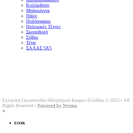
Κολύμβηση
Μπόουλινγκ
Πάλη
Ποδόσφαιρο
Πολεμικές Τέχνες
Σκοποβολή
Στίβος
Τένις
ΣΑΛΑΣ 5Χ5
Αρχική
Ομοσπονδία
Γραφείο τύπου
Σωματεία
Αθλήματα
Multimedia
Επικοινωνία
Ελληνική Ομοσπονδία Αθλητισμού Κωφών Ελλάδας © 2023 • All
Rights Reserved •
Powered by Nevma
×
ΕΟΑΚ