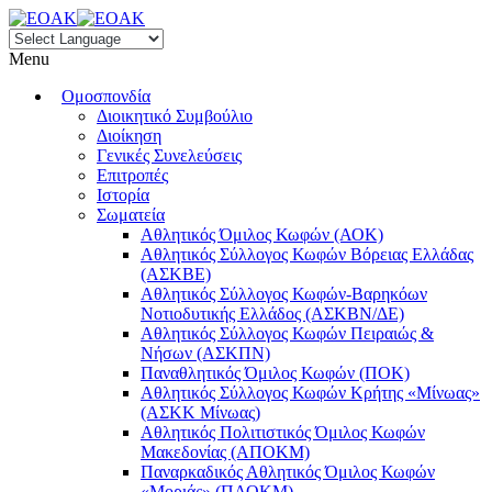
Menu
Ομοσπονδία
Διοικητικό Συμβούλιο
Διοίκηση
Γενικές Συνελεύσεις
Επιτροπές
Ιστορία
Σωματεία
Αθλητικός Όμιλος Κωφών (ΑΟΚ)
Αθλητικός Σύλλογος Κωφών Βόρειας Ελλάδας
(ΑΣΚΒΕ)
Αθλητικός Σύλλογος Κωφών-Βαρηκόων
Νοτιοδυτικής Ελλάδος (ΑΣΚΒΝ/ΔΕ)
Αθλητικός Σύλλογος Κωφών Πειραιώς &
Νήσων (ΑΣΚΠΝ)
Παναθλητικός Όμιλος Κωφών (ΠΟΚ)
Αθλητικός Σύλλογος Κωφών Κρήτης «Μίνωας»
(ΑΣΚΚ Μίνωας)
Αθλητικός Πολιτιστικός Όμιλος Κωφών
Μακεδονίας (ΑΠΟΚΜ)
Παναρκαδικός Αθλητικός Όμιλος Κωφών
«Μοριάς» (ΠΑΟΚΜ)