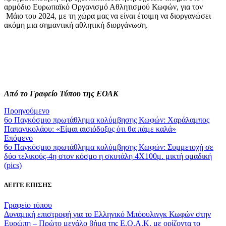
αρμόδιο Ευρωπαϊκό Οργανισμό Αθλητισμού Κωφών, για τον
Μάιο του 2024, με τη χώρα μας να είναι έτοιμη να διοργανώσει
ακόμη μια σημαντική αθλητική διοργάνωση.
Από το Γραφείο Τύπου της ΕΟΑΚ
Προηγούμενο
6ο Παγκόσμιο πρωτάθλημα κολύμβησης Κωφών: Χαράλαμπος
Παπανικολάου: «Είμαι αισιόδοξος ότι θα πάμε καλά»
Επόμενο
6ο Παγκόσμιο πρωτάθλημα κολύμβησης Κωφών: Συμμετοχή σε
δύο τελικούς-4η στον κόσμο η σκυτάλη 4Χ100μ. μικτή ομαδική
(pics)
ΔΕΙΤΕ ΕΠΙΣΗΣ
Γραφείο τύπου
Δυναμική επιστροφή για το Ελληνικό Μπόουλινγκ Κωφών στην
Ευρώπη – Πρώτο μεγάλο βήμα της Ε.Ο.Α.Κ. με ορίζοντα το