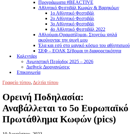
Προγράμματα #BEACTIVE
Αθλητικό Φεστιβάλ Κωφών & Βαρηκόων
1ο Αθλητικό Φεστιβάλ
2ο Αθλητικό Φεστιβάλ
3ο Αθλητικό Φεστιβάλ
4o Αθλητικό Φεστιβάλ 2022
Αθλούμαι-Οραματίζομαι- Στοχεύω ψηλά
ακούγοντας την ψυχή μου
Έλα και εσύ στο μαγικό κόσμο του αθλητισμού
ΣΕΦ – ΕΟΑΚ Σέβομαι τη διαφορετικότητα
Καλεντάρι
Αγωνιστική Περίοδος 2025 – 2026
Διεθνείς Διοργανώσεις
Επικοινωνία
Γραφείο τύπου
,
Δελτία τύπου
Ορεινή Ποδηλασία:
Αναβάλλεται το 5ο Ευρωπαϊκό
Πρωτάθλημα Κωφών (pics)
10 Αυγούστου, 2023