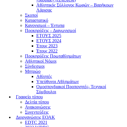
Αθλητικός Σύλλογος Κωφών – Βαρήκοων
Λάρισας
Σκοποί
Καταστατικό
Κανονισμοί – Έντυπα
Προκηρύξεις – Διαγωνισμοί
ΕΤΟΥΣ 2025
ΕΤΟΥΣ 2024
Έτους 2023
Έτους 2022
Προκηρύξεις Πρωταθλημάτων
Αθλητικοί Νόμοι
Σύνδεσμοι
Μητρώο
Αθλητές
Υπεύθυνοι Αθλημάτων
Ομοσπονδιακοί Προπονητές- Τεχνικοί
Σύμβουλοι
Γραφείο τύπου
Δελτία τύπου
Ανακοινώσεις
Συνεντεύξεις
Διοργανώσεις ΕΟΑΚ
EDTC 2021