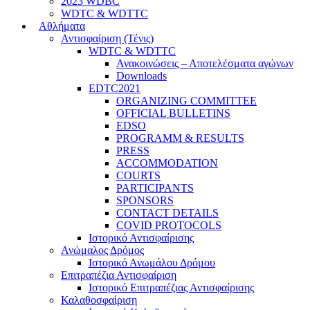
2023 WDBC
WDTC & WDTTC
Αθλήματα
Αντισφαίριση (Τένις)
WDTC & WDTTC
Ανακοινώσεις – Αποτελέσματα αγώνων
Downloads
EDTC2021
ORGANIZING COMMITTEE
OFFICIAL BULLETINS
EDSO
PROGRAMM & RESULTS
PRESS
ACCOMMODATION
COURTS
PARTICIPANTS
SPONSORS
CONTACT DETAILS
COVID PROTOCOLS
Ιστορικό Αντισφαίρισης
Ανώμαλος Δρόμος
Ιστορικό Ανωμάλου Δρόμου
Επιτραπέζια Αντισφαίριση
Ιστορικό Επιτραπέζιας Αντισφαίρισης
Καλαθοσφαίριση