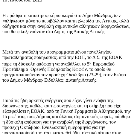
Η πρόσφατη καταστροφική πυρκαγιά στο Δήμο Μάνδρας, δεν
«πλήγωσε» μόνο το περιβάλλον και τη χλωρίδα της Αττικής, αλλά
οδήγησε και στην αναβολή σημαντικών αθλητικών διοργανώσεων,
που θα φιλοξενούνταν στο Δήμο, της Δυτικής Αττικής.
Μετά την αναβολή του προγραμματισμένου πανελληνίου
πρωταθλήματος ποδηλασίας, από την ΕΟΠ, το Δ.Σ. της ΕΟΑΚ
ο
πήρε τη δύσκολη απόφαση να αναβάλλει το 5
Ευρωπαϊκό
Πρωτάθλημα Ορεινής Ποδηλασίας Κωφών, το οποίο θα
πραγματοποιούνταν τον προσεχή Οκτώβριο (23-29), στον Κιάφα
του Δήμου Μάνδρας- Ειδυλλίας, Δυτικής Αττικής.
Παρά τις ήδη αρκετές ενέργειες που είχαν γίνει ενόψει της
διοργάνωσης, καθώς και τις συνεργίες και τη στήριξη που είχε
εξασφαλίσει η ΕΟΑΚ, από τη Γενική Γραμματεία Αθλητισμού, την
Περιφέρεια, τους Δήμους και άλλους σημαντικούς φορείς, πάρθηκε
η δύσκολη απόφαση για την αναβολή της διοργάνωσης, τον
προσεχή Οκτώβριο. Εναλλακτική ημερομηνία για την
πραγματοποίησή της, έχει κατατεθεί ήδη, σχετικό αίτημα στον