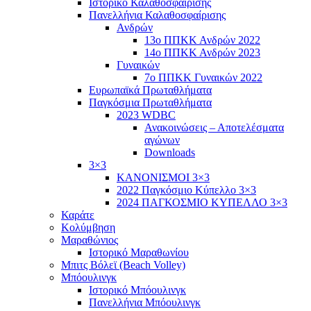
Ιστορικό Καλαθοσφαίρισης
Πανελλήνια Καλαθοσφαίρισης
Ανδρών
13ο ΠΠΚΚ Ανδρών 2022
14ο ΠΠΚΚ Ανδρών 2023
Γυναικών
7ο ΠΠΚΚ Γυναικών 2022
Ευρωπαϊκά Πρωταθλήματα
Παγκόσμια Πρωταθλήματα
2023 WDBC
Ανακοινώσεις – Αποτελέσματα
αγώνων
Downloads
3×3
ΚΑΝΟΝΙΣΜΟΙ 3×3
2022 Παγκόσμιο Κύπελλο 3×3
2024 ΠΑΓΚΟΣΜΙΟ ΚΥΠΕΛΛΟ 3×3
Καράτε
Κολύμβηση
Μαραθώνιος
Ιστορικό Μαραθωνίου
Μπιτς Βόλεϊ (Beach Volley)
Μπόουλινγκ
Ιστορικό Μπόουλινγκ
Πανελλήνια Μπόουλινγκ