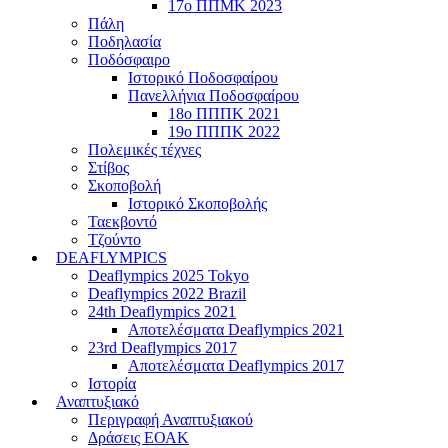
17ο ΠΠΜΚ 2023
Πάλη
Ποδηλασία
Ποδόσφαιρο
Ιστορικό Ποδοσφαίρου
Πανελλήνια Ποδοσφαίρου
18ο ΠΠΠΚ 2021
19ο ΠΠΠΚ 2022
Πολεμικές τέχνες
Στίβος
Σκοποβολή
Ιστορικό Σκοποβολής
Ταεκβοντό
Τζούντο
DEAFLYMPICS
Deaflympics 2025 Tokyo
Deaflympics 2022 Brazil
24th Deaflympics 2021
Αποτελέσματα Deaflympics 2021
23rd Deaflympics 2017
Αποτελέσματα Deaflympics 2017
Ιστορία
Αναπτυξιακό
Περιγραφή Αναπτυξιακού
Δράσεις ΕΟΑΚ