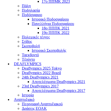
17ο ΠΠΜΚ 2023
Πάλη
Ποδηλασία
Ποδόσφαιρο
Ιστορικό Ποδοσφαίρου
Πανελλήνια Ποδοσφαίρου
18ο ΠΠΠΚ 2021
19ο ΠΠΠΚ 2022
Πολεμικές τέχνες
Στίβος
Σκοποβολή
Ιστορικό Σκοποβολής
Ταεκβοντό
Τζούντο
DEAFLYMPICS
Deaflympics 2025 Tokyo
Deaflympics 2022 Brazil
24th Deaflympics 2021
Αποτελέσματα Deaflympics 2021
23rd Deaflympics 2017
Αποτελέσματα Deaflympics 2017
Ιστορία
Αναπτυξιακό
Περιγραφή Αναπτυξιακού
Δράσεις ΕΟΑΚ