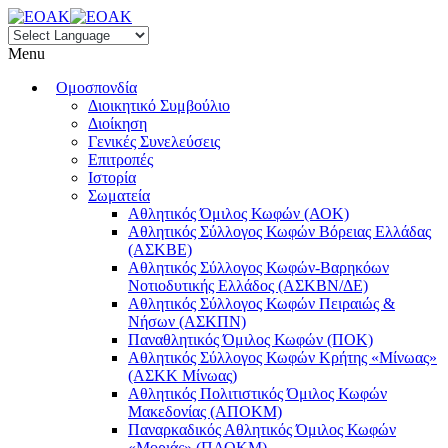
Menu
Ομοσπονδία
Διοικητικό Συμβούλιο
Διοίκηση
Γενικές Συνελεύσεις
Επιτροπές
Ιστορία
Σωματεία
Αθλητικός Όμιλος Κωφών (ΑΟΚ)
Αθλητικός Σύλλογος Κωφών Βόρειας Ελλάδας
(ΑΣΚΒΕ)
Αθλητικός Σύλλογος Κωφών-Βαρηκόων
Νοτιοδυτικής Ελλάδος (ΑΣΚΒΝ/ΔΕ)
Αθλητικός Σύλλογος Κωφών Πειραιώς &
Νήσων (ΑΣΚΠΝ)
Παναθλητικός Όμιλος Κωφών (ΠΟΚ)
Αθλητικός Σύλλογος Κωφών Κρήτης «Μίνωας»
(ΑΣΚΚ Μίνωας)
Αθλητικός Πολιτιστικός Όμιλος Κωφών
Μακεδονίας (ΑΠΟΚΜ)
Παναρκαδικός Αθλητικός Όμιλος Κωφών
«Μοριάς» (ΠΑΟΚΜ)