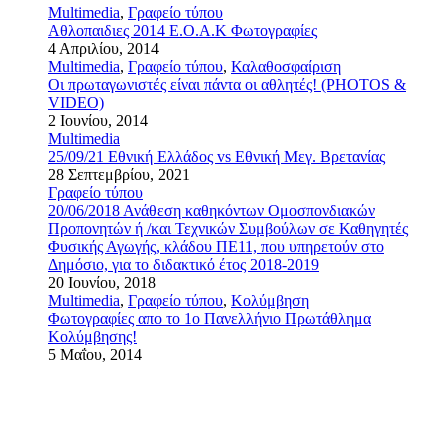
Multimedia
,
Γραφείο τύπου
Αθλοπαιδιες 2014 Ε.Ο.Α.Κ Φωτογραφίες
4 Απριλίου, 2014
Multimedia
,
Γραφείο τύπου
,
Καλαθοσφαίριση
Οι πρωταγωνιστές είναι πάντα οι αθλητές! (PHOTOS &
VIDEO)
2 Ιουνίου, 2014
Multimedia
25/09/21 Εθνική Ελλάδος vs Εθνική Μεγ. Βρετανίας
28 Σεπτεμβρίου, 2021
Γραφείο τύπου
20/06/2018 Ανάθεση καθηκόντων Ομοσπονδιακών
Προπονητών ή /και Τεχνικών Συμβούλων σε Καθηγητές
Φυσικής Αγωγής, κλάδου ΠΕ11, που υπηρετούν στο
Δημόσιο, για το διδακτικό έτος 2018-2019
20 Ιουνίου, 2018
Multimedia
,
Γραφείο τύπου
,
Κολύμβηση
Φωτογραφίες απο το 1ο Πανελλήνιο Πρωτάθλημα
Κολύμβησης!
5 Μαΐου, 2014
Αρχική
Ομοσπονδία
Γραφείο τύπου
Σωματεία