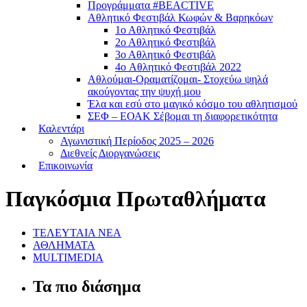
Προγράμματα #BEACTIVE
Αθλητικό Φεστιβάλ Κωφών & Βαρηκόων
1ο Αθλητικό Φεστιβάλ
2ο Αθλητικό Φεστιβάλ
3ο Αθλητικό Φεστιβάλ
4o Αθλητικό Φεστιβάλ 2022
Αθλούμαι-Οραματίζομαι- Στοχεύω ψηλά
ακούγοντας την ψυχή μου
Έλα και εσύ στο μαγικό κόσμο του αθλητισμού
ΣΕΦ – ΕΟΑΚ Σέβομαι τη διαφορετικότητα
Καλεντάρι
Αγωνιστική Περίοδος 2025 – 2026
Διεθνείς Διοργανώσεις
Επικοινωνία
Παγκόσμια Πρωταθλήματα
ΤΕΛΕΥΤΑΙΑ ΝΕΑ
ΑΘΛΗΜΑΤΑ
MULTIMEDIA
Τα πιο διάσημα