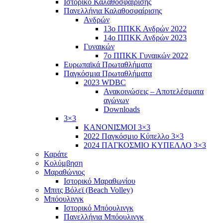
Ιστορικό Καλαθοσφαίρισης
Πανελλήνια Καλαθοσφαίρισης
Ανδρών
13ο ΠΠΚΚ Ανδρών 2022
14ο ΠΠΚΚ Ανδρών 2023
Γυναικών
7ο ΠΠΚΚ Γυναικών 2022
Ευρωπαϊκά Πρωταθλήματα
Παγκόσμια Πρωταθλήματα
2023 WDBC
Ανακοινώσεις – Αποτελέσματα
αγώνων
Downloads
3×3
ΚΑΝΟΝΙΣΜΟΙ 3×3
2022 Παγκόσμιο Κύπελλο 3×3
2024 ΠΑΓΚΟΣΜΙΟ ΚΥΠΕΛΛΟ 3×3
Καράτε
Κολύμβηση
Μαραθώνιος
Ιστορικό Μαραθωνίου
Μπιτς Βόλεϊ (Beach Volley)
Μπόουλινγκ
Ιστορικό Μπόουλινγκ
Πανελλήνια Μπόουλινγκ