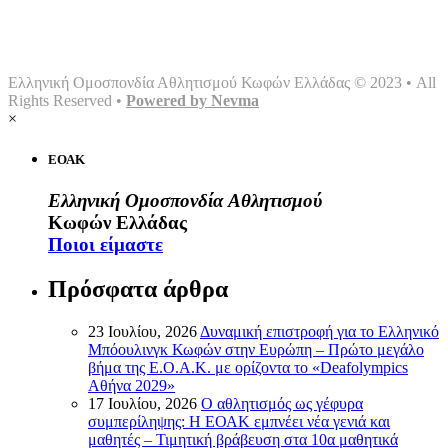
Αθλήματα
Multimedia
Επικοινωνία
Ελληνική Ομοσπονδία Αθλητισμού Κωφών Ελλάδας © 2023 • All
Rights Reserved •
Powered by Nevma
×
ΕΟΑΚ
Ελληνική Ομοσπονδία Αθλητισμού
Κωφών Ελλάδας
Ποιοι είμαστε
Πρόσφατα άρθρα
23 Ιουλίου, 2026
Δυναμική επιστροφή για το Ελληνικό
Μπόουλινγκ Κωφών στην Ευρώπη – Πρώτο μεγάλο
βήμα της Ε.Ο.Α.Κ. με ορίζοντα το «Deafolympics
Αθήνα 2029»
17 Ιουλίου, 2026
Ο αθλητισμός ως γέφυρα
συμπερίληψης: Η ΕΟΑΚ εμπνέει νέα γενιά και
μαθητές – Τιμητική βράβευση στα 10α μαθητικά