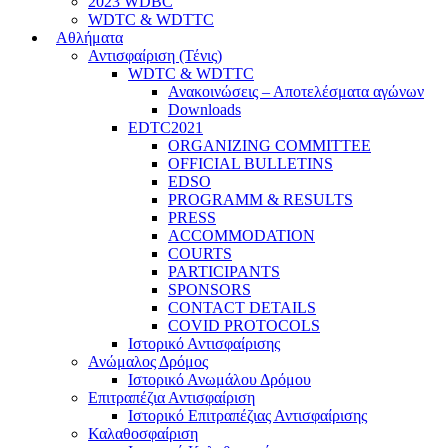
2023 WDBC
WDTC & WDTTC
Αθλήματα
Αντισφαίριση (Τένις)
WDTC & WDTTC
Ανακοινώσεις – Αποτελέσματα αγώνων
Downloads
EDTC2021
ORGANIZING COMMITTEE
OFFICIAL BULLETINS
EDSO
PROGRAMM & RESULTS
PRESS
ACCOMMODATION
COURTS
PARTICIPANTS
SPONSORS
CONTACT DETAILS
COVID PROTOCOLS
Ιστορικό Αντισφαίρισης
Ανώμαλος Δρόμος
Ιστορικό Ανωμάλου Δρόμου
Επιτραπέζια Αντισφαίριση
Ιστορικό Επιτραπέζιας Αντισφαίρισης
Καλαθοσφαίριση