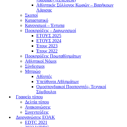
Αθλητικός Σύλλογος Κωφών – Βαρήκοων
Λάρισας
Σκοποί
Καταστατικό
Κανονισμοί – Έντυπα
Προκηρύξεις – Διαγωνισμοί
ΕΤΟΥΣ 2025
ΕΤΟΥΣ 2024
Έτους 2023
Έτους 2022
Προκηρύξεις Πρωταθλημάτων
Αθλητικοί Νόμοι
Σύνδεσμοι
Μητρώο
Αθλητές
Υπεύθυνοι Αθλημάτων
Ομοσπονδιακοί Προπονητές- Τεχνικοί
Σύμβουλοι
Γραφείο τύπου
Δελτία τύπου
Ανακοινώσεις
Συνεντεύξεις
Διοργανώσεις ΕΟΑΚ
EDTC 2021