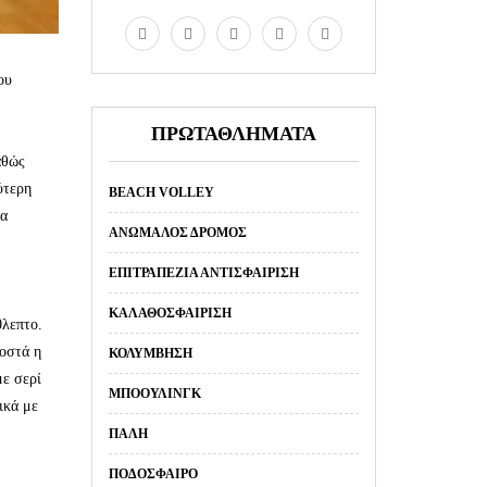
ου
ΠΡΩΤΑΘΛΗΜΑΤΑ
αθώς
ύτερη
BEACH VOLLEY
να
ΑΝΏΜΑΛΟΣ ΔΡΌΜΟΣ
ΕΠΙΤΡΑΠΈΖΙΑ ΑΝΤΙΣΦΑΊΡΙΣΗ
ΚΑΛΑΘΟΣΦΑΊΡΙΣΗ
0λεπτο.
ροστά η
ΚΟΛΎΜΒΗΣΗ
με σερί
ΜΠΌΟΥΛΙΝΓΚ
ικά με
ΠΆΛΗ
ΠΟΔΌΣΦΑΙΡΟ