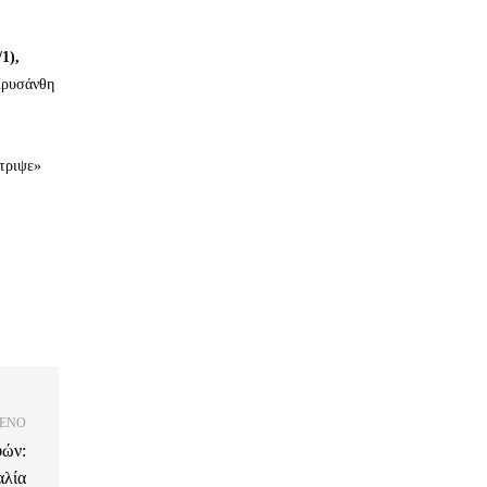
1),
Χρυσάνθη
τριψε»
ΕΝΟ
φών:
αλία