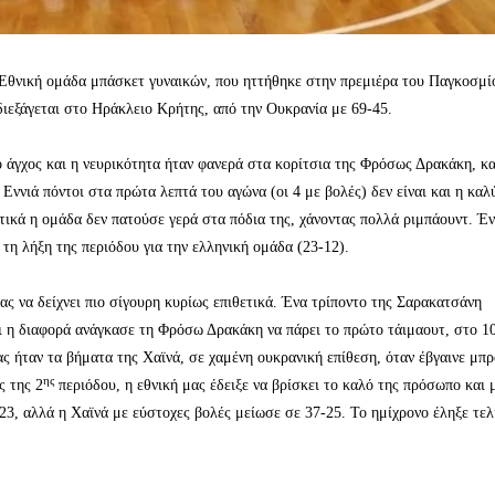
ν Εθνική ομάδα μπάσκετ γυναικών, που ηττήθηκε στην πρεμιέρα του Παγκοσμί
εξάγεται στο Ηράκλειο Κρήτης, από την Ουκρανία με 69-45.
 άγχος και η νευρικότητα ήταν φανερά στα κορίτσια της Φρόσως Δρακάκη, κ
Εννιά πόντοι στα πρώτα λεπτά του αγώνα (οι 4 με βολές) δεν είναι και η καλ
τικά η ομάδα δεν πατούσε γερά στα πόδια της, χάνοντας πολλά ριμπάουντ. Έ
τη λήξη της περιόδου για την ελληνική ομάδα (23-12).
ς να δείχνει πιο σίγουρη κυρίως επιθετικά. Ένα τρίποντο της Σαρακατσάνη
ι η διαφορά ανάγκασε τη Φρόσω Δρακάκη να πάρει το πρώτο τάιμαουτ, στο 1
ς ήταν τα βήματα της Χαϊνά, σε χαμένη ουκρανική επίθεση, όταν έβγαινε μπ
ης
ς της 2
περιόδου, η εθνική μας έδειξε να βρίσκει το καλό της πρόσωπο και 
-23, αλλά η Χαϊνά με εύστοχες βολές μείωσε σε 37-25. Το ημίχρονο έληξε τελ