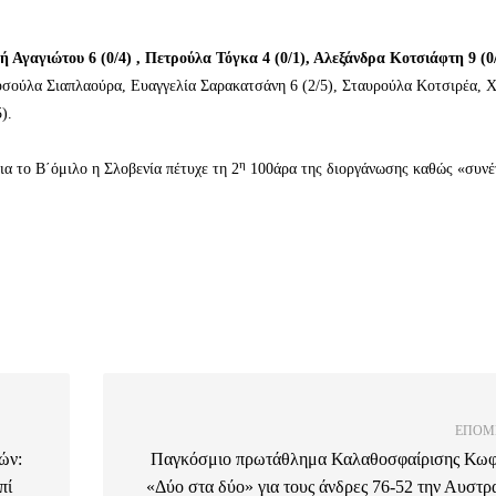
 Αγαγιώτου 6 (0/4) , Πετρούλα Τόγκα 4 (0/1), Αλεξάνδρα Κοτσιάφτη 9 (0/
σούλα Σιαπλαούρα, Ευαγγελία Σαρακατσάνη 6 (2/5), Σταυρούλα Κοτσιρέα, 
).
η
για το Β΄όμιλο η Σλοβενία πέτυχε τη 2
100άρα της διοργάνωσης καθώς «συνέ
ΕΠΌΜ
ών:
Παγκόσμιο πρωτάθλημα Καλαθοσφαίρισης Κω
πί
«Δύο στα δύο» για τους άνδρες 76-52 την Αυστρ