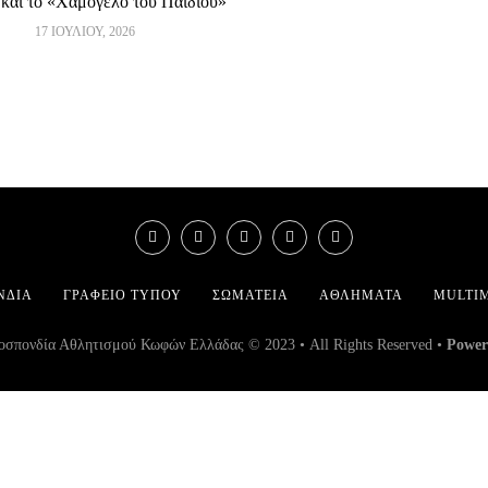
και το «Χαμόγελο του Παιδιού»
17 ΙΟΥΛΊΟΥ, 2026
ΝΔΊΑ
ΓΡΑΦΕΊΟ ΤΎΠΟΥ
ΣΩΜΑΤΕΊΑ
ΑΘΛΉΜΑΤΑ
MULTI
σπονδία Αθλητισμού Κωφών Ελλάδας © 2023 • All Rights Reserved •
Power