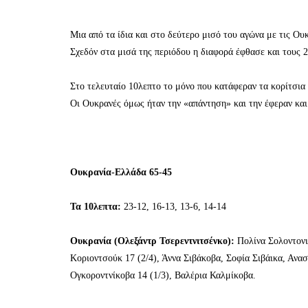
Μια από τα ίδια και στο δεύτερο μισό του αγώνα με τις Ου
Σχεδόν στα μισά της περιόδου η διαφορά έφθασε και τους 2
Στο τελευταίο 10λεπτο το μόνο που κατάφεραν τα κορίτσια
Οι Ουκρανές όμως ήταν την «απάντηση» και την έφεραν και π
Ουκρανία-Ελλάδα 65-45
Τα 10λεπτα:
23-12, 16-13, 13-6, 14-14
Ουκρανία (Ολεξάντρ Τσερεντνιτσένκο):
Πολίνα Σολοντονικ
Κοριοντσούκ 17 (2/4), Άννα Σιβάκοβα, Σοφία Σιβάικα, Ανα
Ογκοροντνίκοβα 14 (1/3), Βαλέρια Καλμίκοβα.