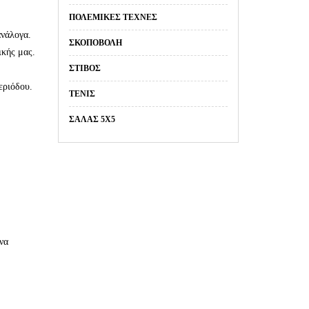
ΠΟΛΕΜΙΚΈΣ ΤΈΧΝΕΣ
ανάλογα.
ΣΚΟΠΟΒΟΛΉ
ικής μας.
ΣΤΊΒΟΣ
εριόδου.
ΤΈΝΙΣ
ΣΑΛΑΣ 5Χ5
να