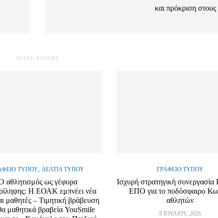
και πρόκριση στους
ΔΕΙΤΕ ΕΠΙΣΗΣ
,
ΑΦΕΊΟ ΤΎΠΟΥ
ΔΕΛΤΊΑ ΤΎΠΟΥ
ΓΡΑΦΕΊΟ ΤΎΠΟΥ
Ο αθλητισμός ως γέφυρα
Ισχυρή στρατηγική συνεργασί
ρίληψης: Η ΕΟΑΚ εμπνέει νέα
ΕΠΟ για το ποδόσφαιρο Κ
αι μαθητές – Τιμητική βράβευση
αθλητών
0α μαθητικά βραβεία YouSmile
9 ΙΟΥΛΊΟΥ, 2026