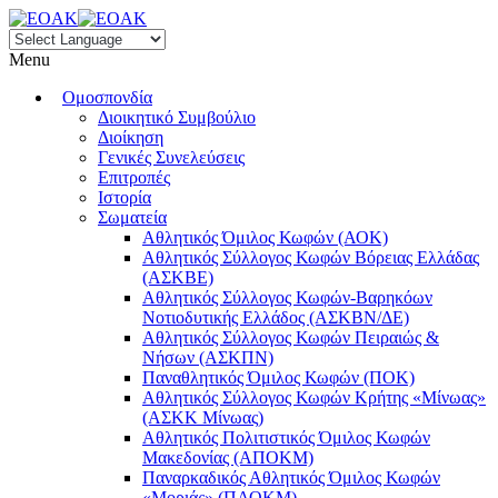
Menu
Ομοσπονδία
Διοικητικό Συμβούλιο
Διοίκηση
Γενικές Συνελεύσεις
Επιτροπές
Ιστορία
Σωματεία
Αθλητικός Όμιλος Κωφών (ΑΟΚ)
Αθλητικός Σύλλογος Κωφών Βόρειας Ελλάδας
(ΑΣΚΒΕ)
Αθλητικός Σύλλογος Κωφών-Βαρηκόων
Νοτιοδυτικής Ελλάδος (ΑΣΚΒΝ/ΔΕ)
Αθλητικός Σύλλογος Κωφών Πειραιώς &
Νήσων (ΑΣΚΠΝ)
Παναθλητικός Όμιλος Κωφών (ΠΟΚ)
Αθλητικός Σύλλογος Κωφών Κρήτης «Μίνωας»
(ΑΣΚΚ Μίνωας)
Αθλητικός Πολιτιστικός Όμιλος Κωφών
Μακεδονίας (ΑΠΟΚΜ)
Παναρκαδικός Αθλητικός Όμιλος Κωφών
«Μοριάς» (ΠΑΟΚΜ)