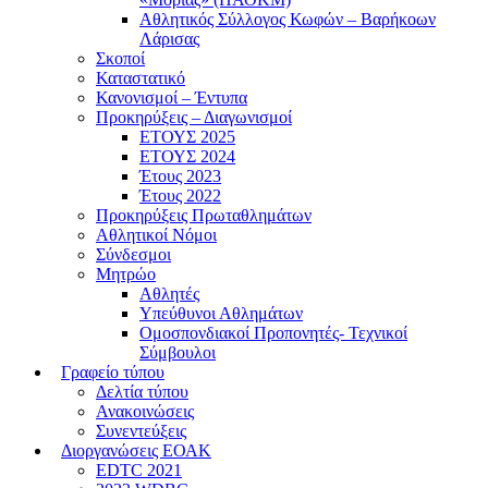
Αθλητικός Σύλλογος Κωφών – Βαρήκοων
Λάρισας
Σκοποί
Καταστατικό
Κανονισμοί – Έντυπα
Προκηρύξεις – Διαγωνισμοί
ΕΤΟΥΣ 2025
ΕΤΟΥΣ 2024
Έτους 2023
Έτους 2022
Προκηρύξεις Πρωταθλημάτων
Αθλητικοί Νόμοι
Σύνδεσμοι
Μητρώο
Αθλητές
Υπεύθυνοι Αθλημάτων
Ομοσπονδιακοί Προπονητές- Τεχνικοί
Σύμβουλοι
Γραφείο τύπου
Δελτία τύπου
Ανακοινώσεις
Συνεντεύξεις
Διοργανώσεις ΕΟΑΚ
EDTC 2021