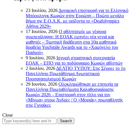
23 Ιουλίου, 2026
Δυναμική επιστροφή για το Ελληνικό
Μπόουλινγκ Κωφών στην Ευρώπη – Πρώτο μεγάλο
βήμα της Ε.Ο.Α.Κ. με ορίζοντα το «Deafolympics
Αθήνα 2029»
17 Ιουλίου, 2026
Ο αθλητισμός ως γέφυρα
συμπερίληψης: Η ΕΟΑΚ εμπνέει νέα γενιά και
μαθητές – Τιμητική βράβευση στα 10α μαθητικά
βραβεία YouSmile Awards και το «Χαμόγελο του
Παιδιού»
9 Ιουλίου, 2026
Ισχυρή στρατηγική συνεργασία
ΕΟΑΚ – ΕΠΟ για το ποδόσφαιρο Κωφών αθλητών
2 Ιουλίου, 2026
ΔΕΛΤΙΟ ΤΥΠΟΥ: Στις Σέρρες το 1ο
Πανελλήνιο Πρωτάθλημα Αγωνιστικού
Προσανατολισμού Κωφών
29 Ιουνίου, 2026
Ολοκληρώθηκαν με επιτυχία τα
Πανελλήνια Πρωταθλήματα Καλαθοσφαίρισης
Κωφών 2026 – Επιστροφή στον τίτλο για τον
«Μίνωα» στους Άνδρες / Ο «Μοριάς» πρωταθλητής
στις Γυναίκες
Close