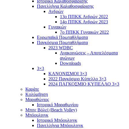
Ιστορικό Καλαθοσφαίρισης
Πανελλήνια Καλαθοσφαίρισης
Ανδρών
13ο ΠΠΚΚ Ανδρών 2022
14ο ΠΠΚΚ Ανδρών 2023
Γυναικών
7ο ΠΠΚΚ Γυναικών 2022
Ευρωπαϊκά Πρωταθλήματα
Παγκόσμια Πρωταθλήματα
2023 WDBC
Ανακοινώσεις – Αποτελέσματα
αγώνων
Downloads
3×3
ΚΑΝΟΝΙΣΜΟΙ 3×3
2022 Παγκόσμιο Κύπελλο 3×3
2024 ΠΑΓΚΟΣΜΙΟ ΚΥΠΕΛΛΟ 3×3
Καράτε
Κολύμβηση
Μαραθώνιος
Ιστορικό Μαραθωνίου
Μπιτς Βόλεϊ (Beach Volley)
Μπόουλινγκ
Ιστορικό Μπόουλινγκ
Πανελλήνια Μπόουλινγκ