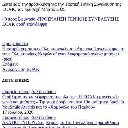
Δείτε εδώ την πρόσκληση για την Τακτική Γενική Συνέλευση της
ΕΟΑΚ, τον προσεχή Μάρτιο 2025:
49 προς Σωματεία -ΠΡΟΣΚΛΗΣΗ ΓΕΝΙΚΗΣ ΣΥΝΕΛΕΥΣΗΣ
ΕΟΑΚ ορθή επανάληψη
Προηγούμενο
Η «αφρόκρεμα» των Ολυμπιονικών του Λιμενικού αγωνίστηκε με
τους Ολυμπιονίκες Κωφών σ’ έναν διαφορετικό αγώνα μπάσκετ
(pics)
Επόμενο
Ανακοίνωση ΕΟΑΚ
ΔΕΙΤΕ ΕΠΙΣΗΣ
Γραφείο τύπου
,
Δελτία τύπου
Ο αθλητισμός ως γέφυρα συμπερίληψης: Η ΕΟΑΚ εμπνέει νέα
γενιά και μαθητές – Τιμητική βράβευση στα 10α μαθητικά βραβεία
YouSmile Awards και το «Χαμόγελο του Παιδιού»
17 Ιουλίου, 2026
Γραφείο τύπου
,
Δελτία τύπου
ΔΕΛΤΙΟ ΤΥΠΟΥ: Στις Σέρρες το 1ο Πανελλήνιο Πρωτάθλημα
Αγωνιστικού Προσανατολισμού Κωφών