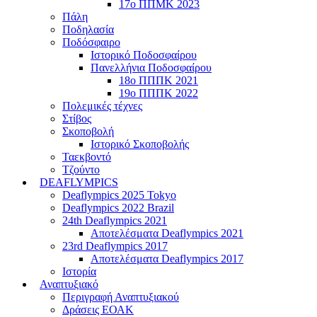
17ο ΠΠΜΚ 2023
Πάλη
Ποδηλασία
Ποδόσφαιρο
Ιστορικό Ποδοσφαίρου
Πανελλήνια Ποδοσφαίρου
18ο ΠΠΠΚ 2021
19ο ΠΠΠΚ 2022
Πολεμικές τέχνες
Στίβος
Σκοποβολή
Ιστορικό Σκοποβολής
Ταεκβοντό
Τζούντο
DEAFLYMPICS
Deaflympics 2025 Tokyo
Deaflympics 2022 Brazil
24th Deaflympics 2021
Αποτελέσματα Deaflympics 2021
23rd Deaflympics 2017
Αποτελέσματα Deaflympics 2017
Ιστορία
Αναπτυξιακό
Περιγραφή Αναπτυξιακού
Δράσεις ΕΟΑΚ