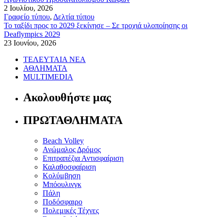
2 Ιουλίου, 2026
Γραφείο τύπου
,
Δελτία τύπου
Το ταξίδι προς το 2029 ξεκίνησε – Σε τροχιά υλοποίησης οι
Deaflympics 2029
23 Ιουνίου, 2026
ΤΕΛΕΥΤΑΙΑ ΝΕΑ
ΑΘΛΗΜΑΤΑ
MULTIMEDIA
Ακολουθήστε μας
ΠΡΩΤΑΘΛΗΜΑΤΑ
Beach Volley
Ανώμαλος Δρόμος
Επιτραπέζια Αντισφαίριση
Καλαθοσφαίριση
Κολύμβηση
Μπόουλινγκ
Πάλη
Ποδόσφαιρο
Πολεμικές Τέχνες