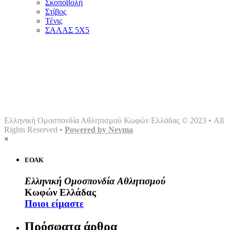
Σκοποβολή
Στίβος
Τένις
ΣΑΛΑΣ 5Χ5
Αρχική
Ομοσπονδία
Γραφείο τύπου
Σωματεία
Αθλήματα
Multimedia
Επικοινωνία
Ελληνική Ομοσπονδία Αθλητισμού Κωφών Ελλάδας © 2023 • All
Rights Reserved •
Powered by Nevma
×
ΕΟΑΚ
Ελληνική Ομοσπονδία Αθλητισμού
Κωφών Ελλάδας
Ποιοι είμαστε
Πρόσφατα άρθρα