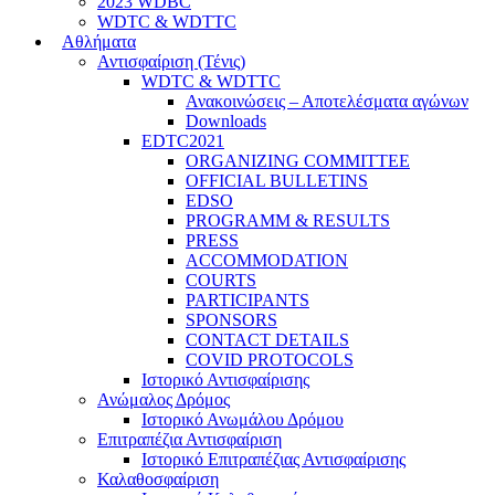
2023 WDBC
WDTC & WDTTC
Αθλήματα
Αντισφαίριση (Τένις)
WDTC & WDTTC
Ανακοινώσεις – Αποτελέσματα αγώνων
Downloads
EDTC2021
ORGANIZING COMMITTEE
OFFICIAL BULLETINS
EDSO
PROGRAMM & RESULTS
PRESS
ACCOMMODATION
COURTS
PARTICIPANTS
SPONSORS
CONTACT DETAILS
COVID PROTOCOLS
Ιστορικό Αντισφαίρισης
Ανώμαλος Δρόμος
Ιστορικό Ανωμάλου Δρόμου
Επιτραπέζια Αντισφαίριση
Ιστορικό Επιτραπέζιας Αντισφαίρισης
Καλαθοσφαίριση