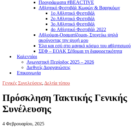
Προγράμματα #BEACTIVE
Αθλητικό Φεστιβάλ Κωφών & Βαρηκόων
1ο Αθλητικό Φεστιβάλ
2ο Αθλητικό Φεστιβάλ
3ο Αθλητικό Φεστιβάλ
4o Αθλητικό Φεστιβάλ 2022
Αθλούμαι-Οραματίζομαι- Στοχεύω ψηλά
ακούγοντας την ψυχή μου
Έλα και εσύ στο μαγικό κόσμο του αθλητισμού
ΣΕΦ – ΕΟΑΚ Σέβομαι τη διαφορετικότητα
Καλεντάρι
Αγωνιστική Περίοδος 2025 – 2026
Διεθνείς Διοργανώσεις
Επικοινωνία
Γενικές Συνελεύσεις
,
Δελτία τύπου
Πρόσκληση Τακτικής Γενικής
Συνέλευσης
4 Φεβρουαρίου, 2025