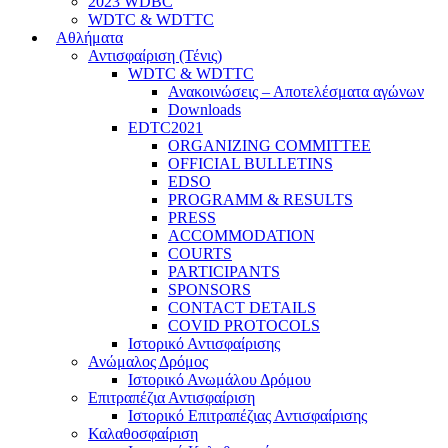
2023 WDBC
WDTC & WDTTC
Αθλήματα
Αντισφαίριση (Τένις)
WDTC & WDTTC
Ανακοινώσεις – Αποτελέσματα αγώνων
Downloads
EDTC2021
ORGANIZING COMMITTEE
OFFICIAL BULLETINS
EDSO
PROGRAMM & RESULTS
PRESS
ACCOMMODATION
COURTS
PARTICIPANTS
SPONSORS
CONTACT DETAILS
COVID PROTOCOLS
Ιστορικό Αντισφαίρισης
Ανώμαλος Δρόμος
Ιστορικό Ανωμάλου Δρόμου
Επιτραπέζια Αντισφαίριση
Ιστορικό Επιτραπέζιας Αντισφαίρισης
Καλαθοσφαίριση