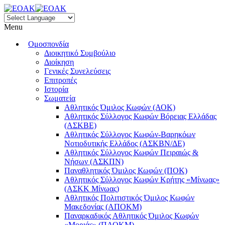
Menu
Ομοσπονδία
Διοικητικό Συμβούλιο
Διοίκηση
Γενικές Συνελεύσεις
Επιτροπές
Ιστορία
Σωματεία
Αθλητικός Όμιλος Κωφών (ΑΟΚ)
Αθλητικός Σύλλογος Κωφών Βόρειας Ελλάδας
(ΑΣΚΒΕ)
Αθλητικός Σύλλογος Κωφών-Βαρηκόων
Νοτιοδυτικής Ελλάδος (ΑΣΚΒΝ/ΔΕ)
Αθλητικός Σύλλογος Κωφών Πειραιώς &
Νήσων (ΑΣΚΠΝ)
Παναθλητικός Όμιλος Κωφών (ΠΟΚ)
Αθλητικός Σύλλογος Κωφών Κρήτης «Μίνωας»
(ΑΣΚΚ Μίνωας)
Αθλητικός Πολιτιστικός Όμιλος Κωφών
Μακεδονίας (ΑΠΟΚΜ)
Παναρκαδικός Αθλητικός Όμιλος Κωφών
«Μοριάς» (ΠΑΟΚΜ)