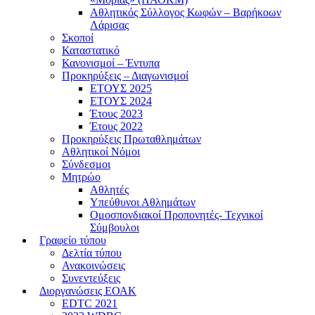
Αθλητικός Σύλλογος Κωφών – Βαρήκοων
Λάρισας
Σκοποί
Καταστατικό
Κανονισμοί – Έντυπα
Προκηρύξεις – Διαγωνισμοί
ΕΤΟΥΣ 2025
ΕΤΟΥΣ 2024
Έτους 2023
Έτους 2022
Προκηρύξεις Πρωταθλημάτων
Αθλητικοί Νόμοι
Σύνδεσμοι
Μητρώο
Αθλητές
Υπεύθυνοι Αθλημάτων
Ομοσπονδιακοί Προπονητές- Τεχνικοί
Σύμβουλοι
Γραφείο τύπου
Δελτία τύπου
Ανακοινώσεις
Συνεντεύξεις
Διοργανώσεις ΕΟΑΚ
EDTC 2021