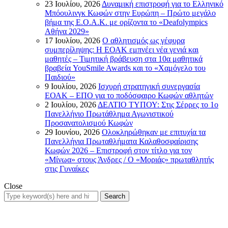
23 Ιουλίου, 2026
Δυναμική επιστροφή για το Ελληνικό
Μπόουλινγκ Κωφών στην Ευρώπη – Πρώτο μεγάλο
βήμα της Ε.Ο.Α.Κ. με ορίζοντα το «Deafolympics
Αθήνα 2029»
17 Ιουλίου, 2026
Ο αθλητισμός ως γέφυρα
συμπερίληψης: Η ΕΟΑΚ εμπνέει νέα γενιά και
μαθητές – Τιμητική βράβευση στα 10α μαθητικά
βραβεία YouSmile Awards και το «Χαμόγελο του
Παιδιού»
9 Ιουλίου, 2026
Ισχυρή στρατηγική συνεργασία
ΕΟΑΚ – ΕΠΟ για το ποδόσφαιρο Κωφών αθλητών
2 Ιουλίου, 2026
ΔΕΛΤΙΟ ΤΥΠΟΥ: Στις Σέρρες το 1ο
Πανελλήνιο Πρωτάθλημα Αγωνιστικού
Προσανατολισμού Κωφών
29 Ιουνίου, 2026
Ολοκληρώθηκαν με επιτυχία τα
Πανελλήνια Πρωταθλήματα Καλαθοσφαίρισης
Κωφών 2026 – Επιστροφή στον τίτλο για τον
«Μίνωα» στους Άνδρες / Ο «Μοριάς» πρωταθλητής
στις Γυναίκες
Close