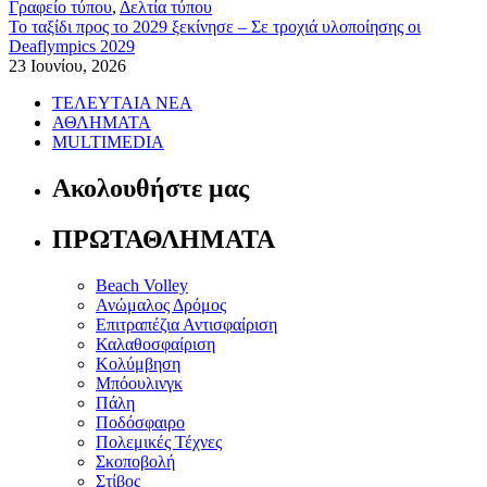
Γραφείο τύπου
,
Δελτία τύπου
Το ταξίδι προς το 2029 ξεκίνησε – Σε τροχιά υλοποίησης οι
Deaflympics 2029
23 Ιουνίου, 2026
ΤΕΛΕΥΤΑΙΑ ΝΕΑ
ΑΘΛΗΜΑΤΑ
MULTIMEDIA
Ακολουθήστε μας
ΠΡΩΤΑΘΛΗΜΑΤΑ
Beach Volley
Ανώμαλος Δρόμος
Επιτραπέζια Αντισφαίριση
Καλαθοσφαίριση
Κολύμβηση
Μπόουλινγκ
Πάλη
Ποδόσφαιρο
Πολεμικές Τέχνες
Σκοποβολή
Στίβος