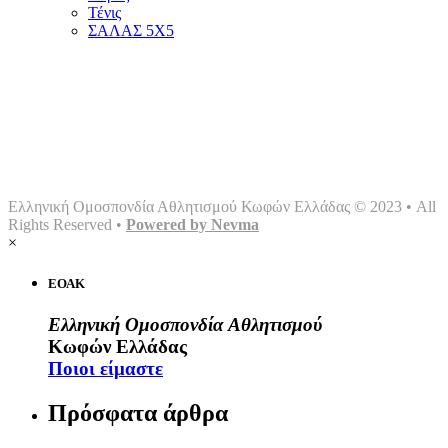
Τένις
ΣΑΛΑΣ 5Χ5
Αρχική
Ομοσπονδία
Γραφείο τύπου
Σωματεία
Αθλήματα
Multimedia
Επικοινωνία
Ελληνική Ομοσπονδία Αθλητισμού Κωφών Ελλάδας © 2023 • All
Rights Reserved •
Powered by Nevma
×
ΕΟΑΚ
Ελληνική Ομοσπονδία Αθλητισμού
Κωφών Ελλάδας
Ποιοι είμαστε
Πρόσφατα άρθρα