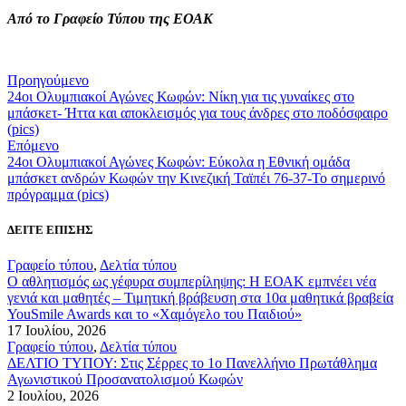
Από το Γραφείο Τύπου της ΕΟΑΚ
Προηγούμενο
24οι Ολυμπιακοί Αγώνες Κωφών: Νίκη για τις γυναίκες στο
μπάσκετ- Ήττα και αποκλεισμός για τους άνδρες στο ποδόσφαιρο
(pics)
Επόμενο
24οι Ολυμπιακοί Αγώνες Κωφών: Εύκολα η Εθνική ομάδα
μπάσκετ ανδρών Κωφών την Κινεζική Ταϊπέι 76-37-Το σημερινό
πρόγραμμα (pics)
ΔΕΙΤΕ ΕΠΙΣΗΣ
Γραφείο τύπου
,
Δελτία τύπου
Ο αθλητισμός ως γέφυρα συμπερίληψης: Η ΕΟΑΚ εμπνέει νέα
γενιά και μαθητές – Τιμητική βράβευση στα 10α μαθητικά βραβεία
YouSmile Awards και το «Χαμόγελο του Παιδιού»
17 Ιουλίου, 2026
Γραφείο τύπου
,
Δελτία τύπου
ΔΕΛΤΙΟ ΤΥΠΟΥ: Στις Σέρρες το 1ο Πανελλήνιο Πρωτάθλημα
Αγωνιστικού Προσανατολισμού Κωφών
2 Ιουλίου, 2026