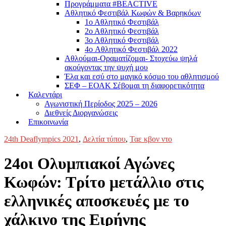
Προγράμματα #BEACTIVE
Αθλητικό Φεστιβάλ Κωφών & Βαρηκόων
1ο Αθλητικό Φεστιβάλ
2ο Αθλητικό Φεστιβάλ
3ο Αθλητικό Φεστιβάλ
4o Αθλητικό Φεστιβάλ 2022
Αθλούμαι-Οραματίζομαι- Στοχεύω ψηλά
ακούγοντας την ψυχή μου
Έλα και εσύ στο μαγικό κόσμο του αθλητισμού
ΣΕΦ – ΕΟΑΚ Σέβομαι τη διαφορετικότητα
Καλεντάρι
Αγωνιστική Περίοδος 2025 – 2026
Διεθνείς Διοργανώσεις
Επικοινωνία
24th Deaflympics 2021
,
Δελτία τύπου
,
Ταε κβον ντο
24οι Ολυμπιακοί Αγώνες
Κωφών: Τρίτο μετάλλιο στις
ελληνικές αποσκευές με το
χάλκινο της Ειρήνης