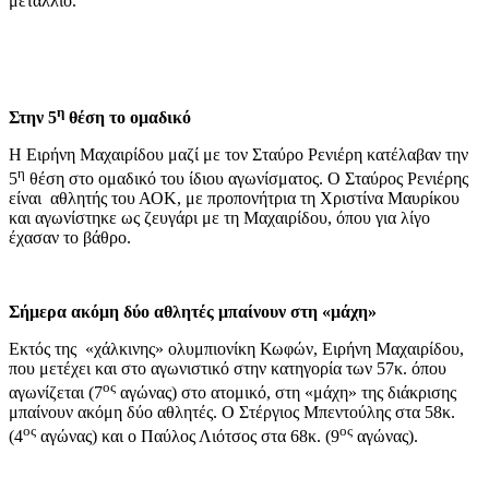
μετάλλιο.
η
Στην 5
θέση το ομαδικό
Η Ειρήνη Μαχαιρίδου μαζί με τον Σταύρο Ρενιέρη κατέλαβαν την
η
5
θέση στο ομαδικό του ίδιου αγωνίσματος. Ο Σταύρος Ρενιέρης
είναι αθλητής του ΑΟΚ, με προπονήτρια τη Χριστίνα Μαυρίκου
και αγωνίστηκε ως ζευγάρι με τη Μαχαιρίδου, όπου για λίγο
έχασαν το βάθρο.
Σήμερα ακόμη δύο αθλητές μπαίνουν στη «μάχη»
Εκτός της «χάλκινης» ολυμπιονίκη Κωφών, Ειρήνη Μαχαιρίδου,
που μετέχει και στο αγωνιστικό στην κατηγορία των 57κ. όπου
ος
αγωνίζεται (7
αγώνας) στο ατομικό, στη «μάχη» της διάκρισης
μπαίνουν ακόμη δύο αθλητές. Ο Στέργιος Μπεντούλης στα 58κ.
ος
ος
(4
αγώνας) και ο Παύλος Λιότσος στα 68κ. (9
αγώνας).