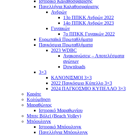
Ιστορικό Καλαθοσφαίρισης
Πανελλήνια Καλαθοσφαίρισης
Ανδρών
13ο ΠΠΚΚ Ανδρών 2022
14ο ΠΠΚΚ Ανδρών 2023
Γυναικών
7ο ΠΠΚΚ Γυναικών 2022
Ευρωπαϊκά Πρωταθλήματα
Παγκόσμια Πρωταθλήματα
2023 WDBC
Ανακοινώσεις – Αποτελέσματα
αγώνων
Downloads
3×3
ΚΑΝΟΝΙΣΜΟΙ 3×3
2022 Παγκόσμιο Κύπελλο 3×3
2024 ΠΑΓΚΟΣΜΙΟ ΚΥΠΕΛΛΟ 3×3
Καράτε
Κολύμβηση
Μαραθώνιος
Ιστορικό Μαραθωνίου
Μπιτς Βόλεϊ (Beach Volley)
Μπόουλινγκ
Ιστορικό Μπόουλινγκ
Πανελλήνια Μπόουλινγκ