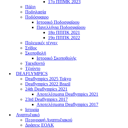
17ο ΠΠΜΚ 2023
Πάλη
Ποδηλασία
Ποδόσφαιρο
Ιστορικό Ποδοσφαίρου
Πανελλήνια Ποδοσφαίρου
18ο ΠΠΠΚ 2021
19ο ΠΠΠΚ 2022
Πολεμικές τέχνες
Στίβος
Σκοποβολή
Ιστορικό Σκοποβολής
Ταεκβοντό
Τζούντο
DEAFLYMPICS
Deaflympics 2025 Tokyo
Deaflympics 2022 Brazil
24th Deaflympics 2021
Αποτελέσματα Deaflympics 2021
23rd Deaflympics 2017
Αποτελέσματα Deaflympics 2017
Ιστορία
Αναπτυξιακό
Περιγραφή Αναπτυξιακού
Δράσεις ΕΟΑΚ