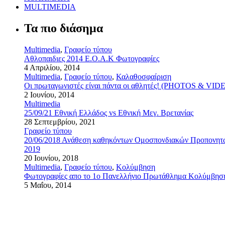
MULTIMEDIA
Τα πιο διάσημα
Multimedia
,
Γραφείο τύπου
Αθλοπαιδιες 2014 Ε.Ο.Α.Κ Φωτογραφίες
4 Απριλίου, 2014
Multimedia
,
Γραφείο τύπου
,
Καλαθοσφαίριση
Οι πρωταγωνιστές είναι πάντα οι αθλητές! (PHOTOS & VID
2 Ιουνίου, 2014
Multimedia
25/09/21 Εθνική Ελλάδος vs Εθνική Μεγ. Βρετανίας
28 Σεπτεμβρίου, 2021
Γραφείο τύπου
20/06/2018 Ανάθεση καθηκόντων Ομοσπονδιακών Προπονητών 
2019
20 Ιουνίου, 2018
Multimedia
,
Γραφείο τύπου
,
Κολύμβηση
Φωτογραφίες απο το 1ο Πανελλήνιο Πρωτάθλημα Κολύμβησ
5 Μαΐου, 2014
Αρχική
Ομοσπονδία
Γραφείο τύπου