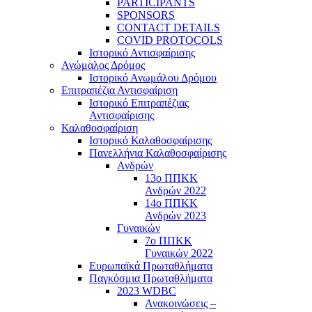
PARTICIPANTS
SPONSORS
CONTACT DETAILS
COVID PROTOCOLS
Ιστορικό Αντισφαίρισης
Ανώμαλος Δρόμος
Ιστορικό Ανωμάλου Δρόμου
Επιτραπέζια Αντισφαίριση
Ιστορικό Επιτραπέζιας
Αντισφαίρισης
Καλαθοσφαίριση
Ιστορικό Καλαθοσφαίρισης
Πανελλήνια Καλαθοσφαίρισης
Ανδρών
13ο ΠΠΚΚ
Ανδρών 2022
14ο ΠΠΚΚ
Ανδρών 2023
Γυναικών
7ο ΠΠΚΚ
Γυναικών 2022
Ευρωπαϊκά Πρωταθλήματα
Παγκόσμια Πρωταθλήματα
2023 WDBC
Ανακοινώσεις –