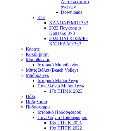
Αποτελέσματα
αγώνων
Downloads
3×3
ΚΑΝΟΝΙΣΜΟΙ 3×3
2022 Παγκόσμιο
Κύπελλο 3×3
2024 ΠΑΓΚΟΣΜΙΟ
ΚΥΠΕΛΛΟ 3×3
Καράτε
Κολύμβηση
Μαραθώνιος
Ιστορικό Μαραθωνίου
Μπιτς Βόλεϊ (Beach Volley)
Μπόουλινγκ
Ιστορικό Μπόουλινγκ
Πανελλήνια Μπόουλινγκ
17ο ΠΠΜΚ 2023
Πάλη
Ποδηλασία
Ποδόσφαιρο
Ιστορικό Ποδοσφαίρου
Πανελλήνια Ποδοσφαίρου
18ο ΠΠΠΚ 2021
19ο ΠΠΠΚ 2022