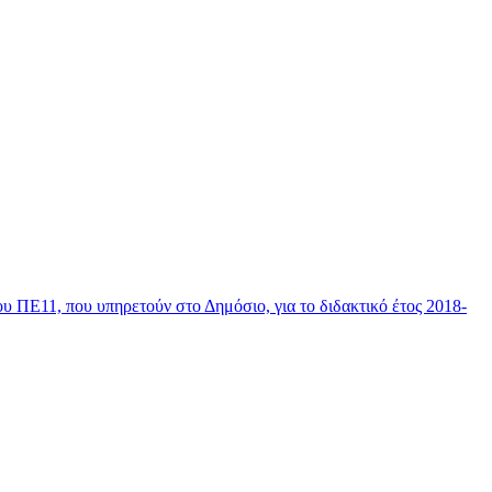
ΠΕ11, που υπηρετούν στο Δημόσιο, για το διδακτικό έτος 2018-