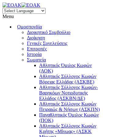
Menu
Ομοσπονδία
Διοικητικό Συμβούλιο
Διοίκηση
Γενικές Συνελεύσεις
Επιτροπές
Ιστορία
Σωματεία
Αθλητικός Όμιλος Κωφών
(ΑΟΚ)
Αθλητικός Σύλλογος Κωφών
Βόρειας Ελλάδας (ΑΣΚΒΕ)
Αθλητικός Σύλλογος Κωφών-
Βαρηκόων Νοτιοδυτικής
Ελλάδος (ΑΣΚΒΝ/ΔΕ)
Αθλητικός Σύλλογος Κωφών
Πειραιώς & Νήσων (ΑΣΚΠΝ)
Παναθλητικός Όμιλος Κωφών
(ΠΟΚ)
Αθλητικός Σύλλογος Κωφών
Κρήτης «Μίνωας» (ΑΣΚΚ
Μίνωας)