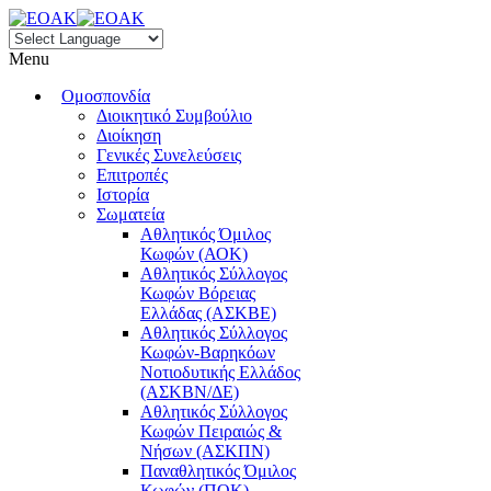
Menu
Ομοσπονδία
Διοικητικό Συμβούλιο
Διοίκηση
Γενικές Συνελεύσεις
Επιτροπές
Ιστορία
Σωματεία
Αθλητικός Όμιλος
Κωφών (ΑΟΚ)
Αθλητικός Σύλλογος
Κωφών Βόρειας
Ελλάδας (ΑΣΚΒΕ)
Αθλητικός Σύλλογος
Κωφών-Βαρηκόων
Νοτιοδυτικής Ελλάδος
(ΑΣΚΒΝ/ΔΕ)
Αθλητικός Σύλλογος
Κωφών Πειραιώς &
Νήσων (ΑΣΚΠΝ)
Παναθλητικός Όμιλος
Κωφών (ΠΟΚ)