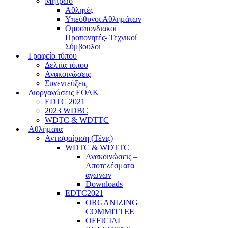
Μητρώο
Αθλητές
Υπεύθυνοι Αθλημάτων
Ομοσπονδιακοί
Προπονητές- Τεχνικοί
Σύμβουλοι
Γραφείο τύπου
Δελτία τύπου
Ανακοινώσεις
Συνεντεύξεις
Διοργανώσεις ΕΟΑΚ
EDTC 2021
2023 WDBC
WDTC & WDTTC
Αθλήματα
Αντισφαίριση (Τένις)
WDTC & WDTTC
Ανακοινώσεις –
Αποτελέσματα
αγώνων
Downloads
EDTC2021
ORGANIZING
COMMITTEE
OFFICIAL