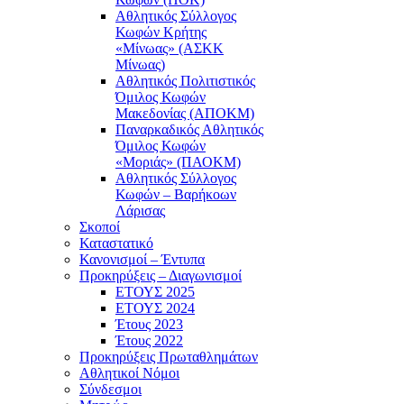
Αθλητικός Σύλλογος
Κωφών Κρήτης
«Μίνωας» (ΑΣΚΚ
Μίνωας)
Αθλητικός Πολιτιστικός
Όμιλος Κωφών
Μακεδονίας (ΑΠΟΚΜ)
Παναρκαδικός Αθλητικός
Όμιλος Κωφών
«Μοριάς» (ΠΑΟΚΜ)
Αθλητικός Σύλλογος
Κωφών – Βαρήκοων
Λάρισας
Σκοποί
Καταστατικό
Κανονισμοί – Έντυπα
Προκηρύξεις – Διαγωνισμοί
ΕΤΟΥΣ 2025
ΕΤΟΥΣ 2024
Έτους 2023
Έτους 2022
Προκηρύξεις Πρωταθλημάτων
Αθλητικοί Νόμοι
Σύνδεσμοι