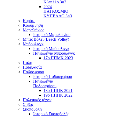
Κύπελλο 3×3
2024
ΠΑΓΚΟΣΜΙΟ
ΚΥΠΕΛΛΟ 3×3
Καράτε
Κολύμβηση
Μαραθώνιος
Ιστορικό Μαραθωνίου
Μπιτς Βόλεϊ (Beach Volley)
Μπόουλινγκ
Ιστορικό Μπόουλινγκ
Πανελλήνια Μπόουλινγκ
17ο ΠΠΜΚ 2023
Πάλη
Ποδηλασία
Ποδόσφαιρο
Ιστορικό Ποδοσφαίρου
Πανελλήνια
Ποδοσφαίρου
18ο ΠΠΠΚ 2021
19ο ΠΠΠΚ 2022
Πολεμικές τέχνες
Στίβος
Σκοποβολή
Ιστορικό Σκοποβολής