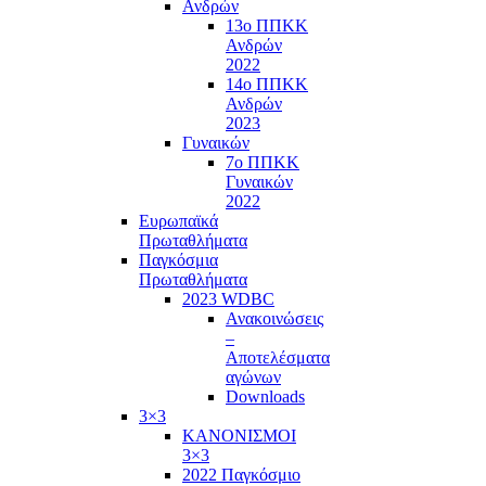
Ανδρών
13ο ΠΠΚΚ
Ανδρών
2022
14ο ΠΠΚΚ
Ανδρών
2023
Γυναικών
7ο ΠΠΚΚ
Γυναικών
2022
Ευρωπαϊκά
Πρωταθλήματα
Παγκόσμια
Πρωταθλήματα
2023 WDBC
Ανακοινώσεις
–
Αποτελέσματα
αγώνων
Downloads
3×3
ΚΑΝΟΝΙΣΜΟΙ
3×3
2022 Παγκόσμιο