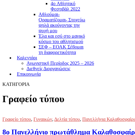
4o Αθλητικό
Φεστιβάλ 2022
Αθλούμαι-
Οραματίζομαι- Στοχεύω
ψηλά ακούγοντας την
ψυχή μου
Έλα και εσύ στο μαγικό
κόσμο του αθλητισμού
ΣΕΦ – ΕΟΑΚ Σέβομαι
τη διαφορετικότητα
Καλεντάρι
Αγωνιστική Περίοδος 2025 – 2026
Διεθνείς Διοργανώσεις
Επικοινωνία
ΚΑΤΗΓΟΡΙΑ
Γραφείο τύπου
Γραφείο τύπου
,
Γυναικών
,
Δελτία τύπου
,
Πανελλήνια Καλαθοσφαίρι
8ο Πανελλήνιο πρωτάθλημα Καλαθοσφαίρισ