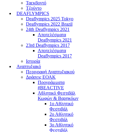
Ταεκβοντό
Τζούντο
DEAFLYMPICS
Deaflympics 2025 Tokyo
Deaflympics 2022 Brazil
24th Deaflympics 2021
Αποτελέσματα
Deaflympics 2021
23rd Deaflympics 2017
Αποτελέσματα
Deaflympics 2017
Ιστορία
Αναπτυξιακό
Περιγραφή Αναπτυξιακού
Δράσεις ΕΟΑΚ
Προγράμματα
#BEACTIVE
Αθλητικό Φεστιβάλ
Κωφών & Βαρηκόων
1ο Αθλητικό
Φεστιβάλ
2ο Αθλητικό
Φεστιβάλ
3ο Αθλητικό
Φεστιβάλ