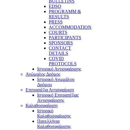
BULLETINS
EDSO
PROGRAMM &
RESULTS
PRESS
ACCOMMODATION
COURTS
PARTICIPANTS
SPONSORS
CONTACT
DETAILS
COVID
PROTOCOLS
Ιστορικό Αντισφαίρισης
Ανώμαλος Δρόμος
Ιστορικό Ανωμάλου
Δρόμου
Επιτραπέζια Αντισφαίριση
Ιστορικό Επιτραπέζιας
Αντισφαίρισης
Καλαθοσφαίριση
Ιστορικό
Καλαθοσφαίρισης
Πανελλήνια
Καλαθοσφαίρισης