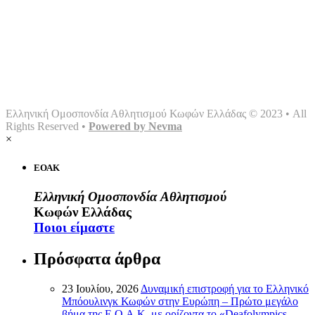
Αρχική
Ομοσπονδία
Γραφείο τύπου
Σωματεία
Αθλήματα
Multimedia
Επικοινωνία
Ελληνική Ομοσπονδία Αθλητισμού Κωφών Ελλάδας © 2023 • All
Rights Reserved •
Powered by Nevma
×
ΕΟΑΚ
Ελληνική Ομοσπονδία Αθλητισμού
Κωφών Ελλάδας
Ποιοι είμαστε
Πρόσφατα άρθρα
23 Ιουλίου, 2026
Δυναμική επιστροφή για το Ελληνικό
Μπόουλινγκ Κωφών στην Ευρώπη – Πρώτο μεγάλο
βήμα της Ε.Ο.Α.Κ. με ορίζοντα το «Deafolympics