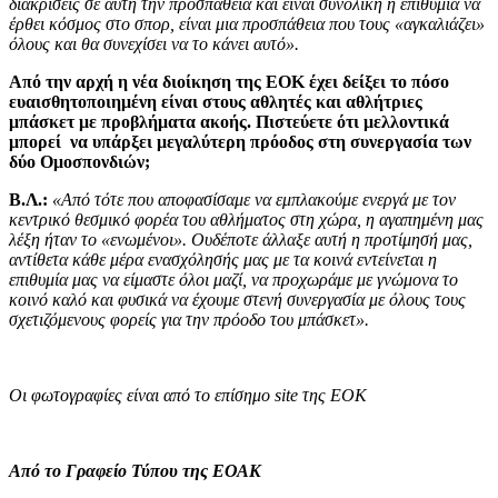
διακρίσεις σε αυτή την προσπάθεια και είναι συνολική η επιθυμία να
έρθει κόσμος στο σπορ, είναι μια προσπάθεια που τους «αγκαλιάζει»
όλους και θα συνεχίσει να το κάνει αυτό».
Από την αρχή η νέα διοίκηση της ΕΟΚ έχει δείξει το πόσο
ευαισθητοποιημένη είναι στους αθλητές και αθλήτριες
μπάσκετ με προβλήματα ακοής. Πιστεύετε ότι μελλοντικά
μπορεί να υπάρξει μεγαλύτερη πρόοδος στη συνεργασία των
δύο Ομοσπονδιών;
Β.Λ.:
«Από τότε που αποφασίσαμε να εμπλακούμε ενεργά με τον
κεντρικό θεσμικό φορέα του αθλήματος στη χώρα, η αγαπημένη μας
λέξη ήταν το «ενωμένοι». Ουδέποτε άλλαξε αυτή η προτίμησή μας,
αντίθετα κάθε μέρα ενασχόλησής μας με τα κοινά εντείνεται η
επιθυμία μας να είμαστε όλοι μαζί, να προχωράμε με γνώμονα το
κοινό καλό και φυσικά να έχουμε στενή συνεργασία με όλους τους
σχετιζόμενους φορείς για την πρόοδο του μπάσκετ».
Οι φωτογραφίες είναι από το επίσημο site της ΕΟΚ
Από το Γραφείο Τύπου της ΕΟΑΚ