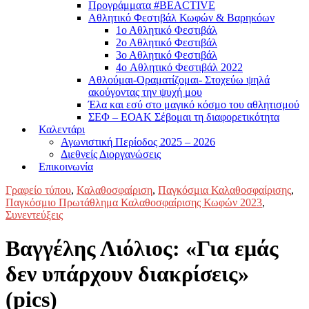
Προγράμματα #BEACTIVE
Αθλητικό Φεστιβάλ Κωφών & Βαρηκόων
1ο Αθλητικό Φεστιβάλ
2ο Αθλητικό Φεστιβάλ
3ο Αθλητικό Φεστιβάλ
4o Αθλητικό Φεστιβάλ 2022
Αθλούμαι-Οραματίζομαι- Στοχεύω ψηλά
ακούγοντας την ψυχή μου
Έλα και εσύ στο μαγικό κόσμο του αθλητισμού
ΣΕΦ – ΕΟΑΚ Σέβομαι τη διαφορετικότητα
Καλεντάρι
Αγωνιστική Περίοδος 2025 – 2026
Διεθνείς Διοργανώσεις
Επικοινωνία
Γραφείο τύπου
,
Καλαθοσφαίριση
,
Παγκόσμια Καλαθοσφαίρισης
,
Παγκόσμιο Πρωτάθλημα Καλαθοσφαίρισης Κωφών 2023
,
Συνεντεύξεις
Βαγγέλης Λιόλιος: «Για εμάς
δεν υπάρχουν διακρίσεις»
(pics)