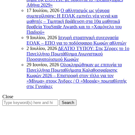
Αθήνα 2029»
17 Ιουλίου, 2026
Ο αθλητισμός ως γέφυρα
συμπερίληψης: Η ΕΟΑΚ εμπνέει νέα γενιά και
μαθητές – Τιμητική βράβευση στα 10α μαθητικά
βραβεία YouSmile Awards και το «Χαμόγελο του
Παιδιού»
9 Ιουλίου, 2026
Ισχυρή στρατηγική συνεργασία
ΕΟΑΚ – ΕΠΟ για το ποδόσφαιρο Κωφών αθλητών
2 Ιουλίου, 2026
ΔΕΛΤΙΟ ΤΥΠΟΥ: Στις Σέρρες το 1ο
Πανελλήνιο Πρωτάθλημα Αγωνιστικού
Προσανατολισμού Κωφών
29 Ιουνίου, 2026
Ολοκληρώθηκαν με επιτυχία τα
Πανελλήνια Πρωταθλήματα Καλαθοσφαίρισης
Κωφών 2026 – Επιστροφή στον τίτλο για τον
«Μίνωα» στους Άνδρες / Ο «Μοριάς» πρωταθλητής
στις Γυναίκες
Close