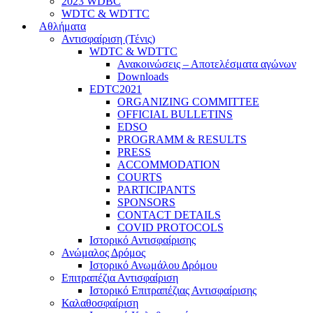
2023 WDBC
WDTC & WDTTC
Αθλήματα
Αντισφαίριση (Τένις)
WDTC & WDTTC
Ανακοινώσεις – Αποτελέσματα αγώνων
Downloads
EDTC2021
ORGANIZING COMMITTEE
OFFICIAL BULLETINS
EDSO
PROGRAMM & RESULTS
PRESS
ACCOMMODATION
COURTS
PARTICIPANTS
SPONSORS
CONTACT DETAILS
COVID PROTOCOLS
Ιστορικό Αντισφαίρισης
Ανώμαλος Δρόμος
Ιστορικό Ανωμάλου Δρόμου
Επιτραπέζια Αντισφαίριση
Ιστορικό Επιτραπέζιας Αντισφαίρισης
Καλαθοσφαίριση