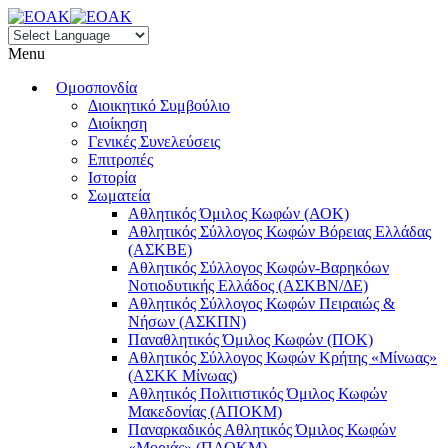
Menu
Ομοσπονδία
Διοικητικό Συμβούλιο
Διοίκηση
Γενικές Συνελεύσεις
Επιτροπές
Ιστορία
Σωματεία
Αθλητικός Όμιλος Κωφών (ΑΟΚ)
Αθλητικός Σύλλογος Κωφών Βόρειας Ελλάδας
(ΑΣΚΒΕ)
Αθλητικός Σύλλογος Κωφών-Βαρηκόων
Νοτιοδυτικής Ελλάδος (ΑΣΚΒΝ/ΔΕ)
Αθλητικός Σύλλογος Κωφών Πειραιώς &
Νήσων (ΑΣΚΠΝ)
Παναθλητικός Όμιλος Κωφών (ΠΟΚ)
Αθλητικός Σύλλογος Κωφών Κρήτης «Μίνωας»
(ΑΣΚΚ Μίνωας)
Αθλητικός Πολιτιστικός Όμιλος Κωφών
Μακεδονίας (ΑΠΟΚΜ)
Παναρκαδικός Αθλητικός Όμιλος Κωφών
«Μοριάς» (ΠΑΟΚΜ)