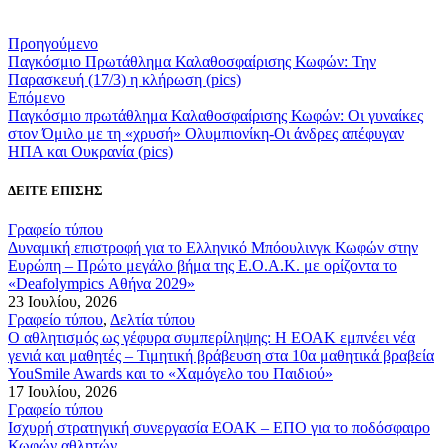
Προηγούμενο
Παγκόσμιο Πρωτάθλημα Καλαθοσφαίρισης Κωφών: Την
Παρασκευή (17/3) η κλήρωση (pics)
Επόμενο
Παγκόσμιο πρωτάθλημα Καλαθοσφαίρισης Κωφών: Οι γυναίκες
στον Όμιλο με τη «χρυσή» Ολυμπιονίκη-Οι άνδρες απέφυγαν
ΗΠΑ και Ουκρανία (pics)
ΔΕΙΤΕ ΕΠΙΣΗΣ
Γραφείο τύπου
Δυναμική επιστροφή για το Ελληνικό Μπόουλινγκ Κωφών στην
Ευρώπη – Πρώτο μεγάλο βήμα της Ε.Ο.Α.Κ. με ορίζοντα το
«Deafolympics Αθήνα 2029»
23 Ιουλίου, 2026
Γραφείο τύπου
,
Δελτία τύπου
Ο αθλητισμός ως γέφυρα συμπερίληψης: Η ΕΟΑΚ εμπνέει νέα
γενιά και μαθητές – Τιμητική βράβευση στα 10α μαθητικά βραβεία
YouSmile Awards και το «Χαμόγελο του Παιδιού»
17 Ιουλίου, 2026
Γραφείο τύπου
Ισχυρή στρατηγική συνεργασία ΕΟΑΚ – ΕΠΟ για το ποδόσφαιρο
Κωφών αθλητών