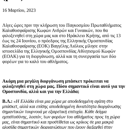
16 Μαρτίου, 2023
Λίγες ώρες πριν την κλήρωση του Παγκοσμίου Πρωταθλήματος
Καλαθοσφαίρισης Κωφών Ανδρών και Γυναικών, που θα
φιλοξενηθεί στη χώρα μας και στο Ηράκλειο Κρήτης, από τις 13
έως τις 24 Ιουνίου, ο πρόεδρος της Ελληνικής Ομοσπονδίας
Καλαθοσφαίρισης (ΕΟΚ) Βαγγέλης Λιόλιος μίλησε στην
ιστοσελίδα της Ελληνικής Ομοσπονδίας Αθλητισμού Κωφών
(ΕΟΑΚ) για τη διοργάνωση, αλλά και τη συνεργασία των δύο
φορέων για το καλό του αθλήματος.
Ακόμη μια μεγάλη διοργάνωση μπάσκετ πρόκειται να
φιλοξενηθεί στη χώρα μας. Πόσο σημαντικό είναι αυτό για την
Ομοσπονδία, αλλά και για την Ελλάδα;
Β.Λ.:
«Η Ελλάδα είναι μια χώρα με αποδεδειγμένη αγάπη στο
μπάσκετ, αλλά και επίσης αποδεδειγμένη δυνατότητα διοργάνωσης
σημαντικών τουρνουά με εξαιρετική επιτυχία. Κάθε δείγμα
εμπιστοσύνης, λοιπόν, των φορέων του αθλήματος προς τη χώρα
μας, είναι σημαντικό και προστίθεται ως κρίκος σε μια μακρά
αλυσίδα σημαντικών διοργανώσεων που έχουν διεξαχθεί στην