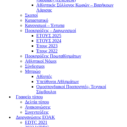
Αθλητικός Σύλλογος Κωφών – Βαρήκοων
Λάρισας
Σκοποί
Καταστατικό
Κανονισμοί – Έντυπα
Προκηρύξεις – Διαγωνισμοί
ΕΤΟΥΣ 2025
ΕΤΟΥΣ 2024
Έτους 2023
Έτους 2022
Προκηρύξεις Πρωταθλημάτων
Αθλητικοί Νόμοι
Σύνδεσμοι
Μητρώο
Αθλητές
Υπεύθυνοι Αθλημάτων
Ομοσπονδιακοί Προπονητές- Τεχνικοί
Σύμβουλοι
Γραφείο τύπου
Δελτία τύπου
Ανακοινώσεις
Συνεντεύξεις
Διοργανώσεις ΕΟΑΚ
EDTC 2021