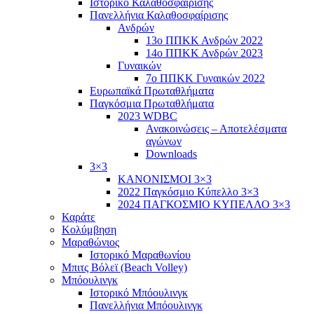
Ιστορικό Καλαθοσφαίρισης
Πανελλήνια Καλαθοσφαίρισης
Ανδρών
13ο ΠΠΚΚ Ανδρών 2022
14ο ΠΠΚΚ Ανδρών 2023
Γυναικών
7ο ΠΠΚΚ Γυναικών 2022
Ευρωπαϊκά Πρωταθλήματα
Παγκόσμια Πρωταθλήματα
2023 WDBC
Ανακοινώσεις – Αποτελέσματα
αγώνων
Downloads
3×3
ΚΑΝΟΝΙΣΜΟΙ 3×3
2022 Παγκόσμιο Κύπελλο 3×3
2024 ΠΑΓΚΟΣΜΙΟ ΚΥΠΕΛΛΟ 3×3
Καράτε
Κολύμβηση
Μαραθώνιος
Ιστορικό Μαραθωνίου
Μπιτς Βόλεϊ (Beach Volley)
Μπόουλινγκ
Ιστορικό Μπόουλινγκ
Πανελλήνια Μπόουλινγκ