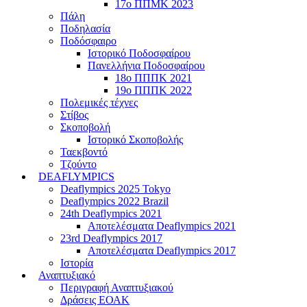
17ο ΠΠΜΚ 2023
Πάλη
Ποδηλασία
Ποδόσφαιρο
Ιστορικό Ποδοσφαίρου
Πανελλήνια Ποδοσφαίρου
18ο ΠΠΠΚ 2021
19ο ΠΠΠΚ 2022
Πολεμικές τέχνες
Στίβος
Σκοποβολή
Ιστορικό Σκοποβολής
Ταεκβοντό
Τζούντο
DEAFLYMPICS
Deaflympics 2025 Tokyo
Deaflympics 2022 Brazil
24th Deaflympics 2021
Αποτελέσματα Deaflympics 2021
23rd Deaflympics 2017
Αποτελέσματα Deaflympics 2017
Ιστορία
Αναπτυξιακό
Περιγραφή Αναπτυξιακού
Δράσεις ΕΟΑΚ