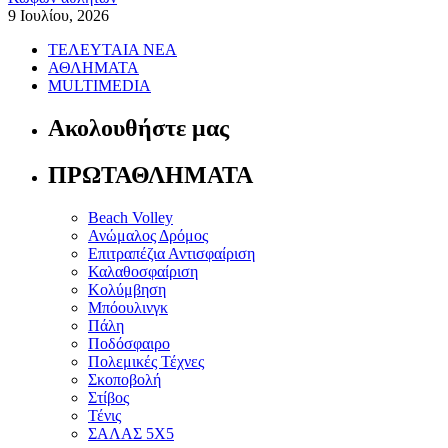
9 Ιουλίου, 2026
ΤΕΛΕΥΤΑΙΑ ΝΕΑ
ΑΘΛΗΜΑΤΑ
MULTIMEDIA
Ακολουθήστε μας
ΠΡΩΤΑΘΛΗΜΑΤΑ
Beach Volley
Ανώμαλος Δρόμος
Επιτραπέζια Αντισφαίριση
Καλαθοσφαίριση
Κολύμβηση
Μπόουλινγκ
Πάλη
Ποδόσφαιρο
Πολεμικές Τέχνες
Σκοποβολή
Στίβος
Τένις
ΣΑΛΑΣ 5Χ5