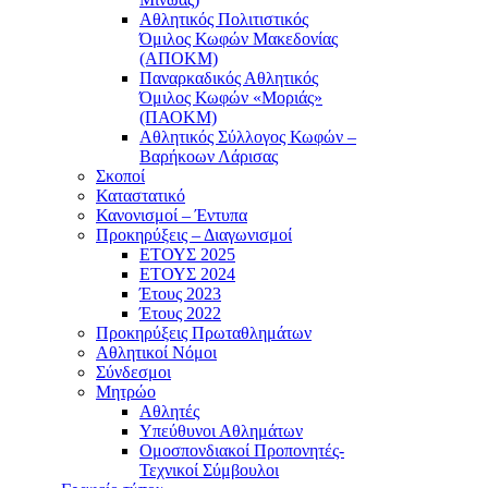
Αθλητικός Πολιτιστικός
Όμιλος Κωφών Μακεδονίας
(ΑΠΟΚΜ)
Παναρκαδικός Αθλητικός
Όμιλος Κωφών «Μοριάς»
(ΠΑΟΚΜ)
Αθλητικός Σύλλογος Κωφών –
Βαρήκοων Λάρισας
Σκοποί
Καταστατικό
Κανονισμοί – Έντυπα
Προκηρύξεις – Διαγωνισμοί
ΕΤΟΥΣ 2025
ΕΤΟΥΣ 2024
Έτους 2023
Έτους 2022
Προκηρύξεις Πρωταθλημάτων
Αθλητικοί Νόμοι
Σύνδεσμοι
Μητρώο
Αθλητές
Υπεύθυνοι Αθλημάτων
Ομοσπονδιακοί Προπονητές-
Τεχνικοί Σύμβουλοι