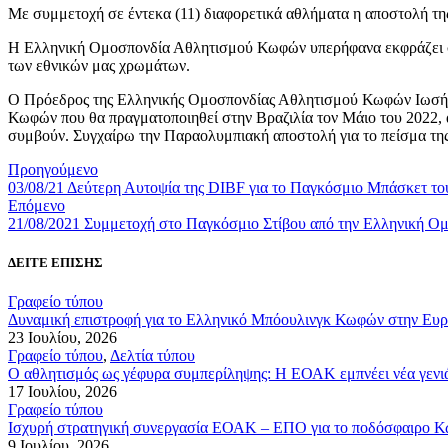
Με συμμετοχή σε έντεκα (11) διαφορετικά αθλήματα η αποστολή τ
Η Ελληνική Ομοσπονδία Αθλητισμού Κωφών υπερήφανα εκφράζει σε ό
των εθνικών μας χρωμάτων.
Ο Πρόεδρος της Ελληνικής Ομοσπονδίας Αθλητισμού Κωφών Ιωσήφ 
Κωφών που θα πραγματοποιηθεί στην Βραζιλία τον Μάιο του 2022, α
συμβούν. Συγχαίρω την Παραολυμπιακή αποστολή για το πείσμα της 
Προηγούμενο
03/08/21 Δεύτερη Αυτοψία της DIBF για το Παγκόσμιο Μπάσκετ το
Επόμενο
21/08/2021 Συμμετοχή στο Παγκόσμιο Στίβου από την Ελληνική 
ΔΕΙΤΕ ΕΠΙΣΗΣ
Γραφείο τύπου
Δυναμική επιστροφή για το Ελληνικό Μπόουλινγκ Κωφών στην Ευρ
23 Ιουλίου, 2026
Γραφείο τύπου
,
Δελτία τύπου
Ο αθλητισμός ως γέφυρα συμπερίληψης: Η ΕΟΑΚ εμπνέει νέα γενιά
17 Ιουλίου, 2026
Γραφείο τύπου
Ισχυρή στρατηγική συνεργασία ΕΟΑΚ – ΕΠΟ για το ποδόσφαιρο 
9 Ιουλίου, 2026