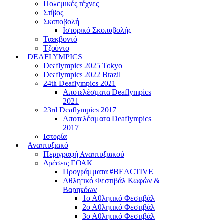
Πολεμικές τέχνες
Στίβος
Σκοποβολή
Ιστορικό Σκοποβολής
Ταεκβοντό
Τζούντο
DEAFLYMPICS
Deaflympics 2025 Tokyo
Deaflympics 2022 Brazil
24th Deaflympics 2021
Αποτελέσματα Deaflympics
2021
23rd Deaflympics 2017
Αποτελέσματα Deaflympics
2017
Ιστορία
Αναπτυξιακό
Περιγραφή Αναπτυξιακού
Δράσεις ΕΟΑΚ
Προγράμματα #BEACTIVE
Αθλητικό Φεστιβάλ Κωφών &
Βαρηκόων
1ο Αθλητικό Φεστιβάλ
2ο Αθλητικό Φεστιβάλ
3ο Αθλητικό Φεστιβάλ