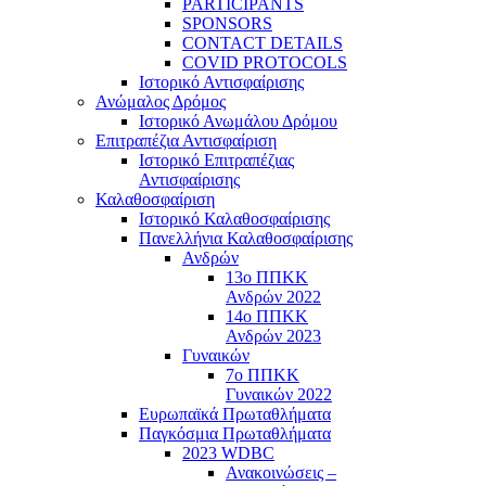
PARTICIPANTS
SPONSORS
CONTACT DETAILS
COVID PROTOCOLS
Ιστορικό Αντισφαίρισης
Ανώμαλος Δρόμος
Ιστορικό Ανωμάλου Δρόμου
Επιτραπέζια Αντισφαίριση
Ιστορικό Επιτραπέζιας
Αντισφαίρισης
Καλαθοσφαίριση
Ιστορικό Καλαθοσφαίρισης
Πανελλήνια Καλαθοσφαίρισης
Ανδρών
13ο ΠΠΚΚ
Ανδρών 2022
14ο ΠΠΚΚ
Ανδρών 2023
Γυναικών
7ο ΠΠΚΚ
Γυναικών 2022
Ευρωπαϊκά Πρωταθλήματα
Παγκόσμια Πρωταθλήματα
2023 WDBC
Ανακοινώσεις –