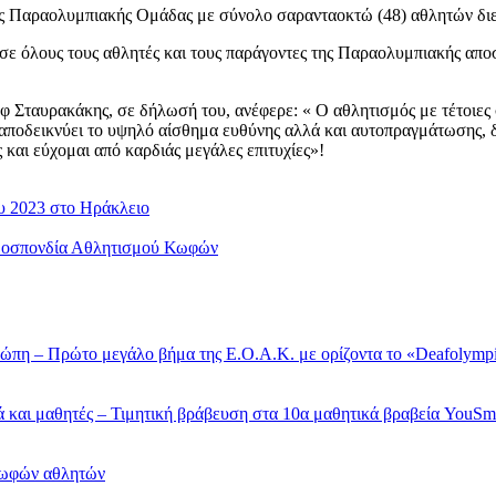
ης Παραολυμπιακής Ομάδας με σύνολο σαρανταοκτώ (48) αθλητών διε
λους τους αθλητές και τους παράγοντες της Παραολυμπιακής αποστο
Σταυρακάκης, σε δήλωσή του, ανέφερε: « Ο αθλητισμός με τέτοιες
ποδεικνύει το υψηλό αίσθημα ευθύνης αλλά και αυτοπραγμάτωσης, δεί
και εύχομαι από καρδιάς μεγάλες επιτυχίες»!
υ 2023 στο Ηράκλειο
Ομοσπονδία Αθλητισμού Κωφών
ώπη – Πρώτο μεγάλο βήμα της Ε.Ο.Α.Κ. με ορίζοντα το «Deafolymp
 και μαθητές – Τιμητική βράβευση στα 10α μαθητικά βραβεία YouSm
Κωφών αθλητών