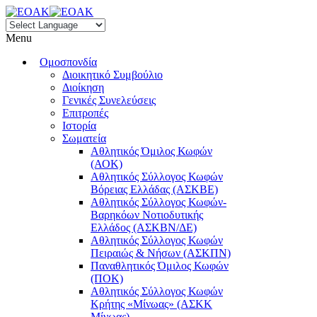
Menu
Ομοσπονδία
Διοικητικό Συμβούλιο
Διοίκηση
Γενικές Συνελεύσεις
Επιτροπές
Ιστορία
Σωματεία
Αθλητικός Όμιλος Κωφών
(ΑΟΚ)
Αθλητικός Σύλλογος Κωφών
Βόρειας Ελλάδας (ΑΣΚΒΕ)
Αθλητικός Σύλλογος Κωφών-
Βαρηκόων Νοτιοδυτικής
Ελλάδος (ΑΣΚΒΝ/ΔΕ)
Αθλητικός Σύλλογος Κωφών
Πειραιώς & Νήσων (ΑΣΚΠΝ)
Παναθλητικός Όμιλος Κωφών
(ΠΟΚ)
Αθλητικός Σύλλογος Κωφών
Κρήτης «Μίνωας» (ΑΣΚΚ
Μίνωας)