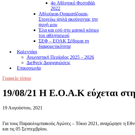
4o Αθλητικό Φεστιβάλ
2022
Αθλούμαι-Οραματίζομαι-
Στοχεύω ψηλά ακούγοντας την
ψυχή μου
Έλα και εσύ στο μαγικό κόσμο
του αθλητισμού
ΣΕΦ – ΕΟΑΚ Σέβομαι τη
διαφορετικότητα
Καλεντάρι
Αγωνιστική Περίοδος 2025 – 2026
Διεθνείς Διοργανώσεις
Επικοινωνία
Γραφείο τύπου
19/08/21 Η Ε.Ο.Α.Κ εύχεται στ
19 Αυγούστου, 2021
Για τους Παραολυμπιακούς Αγώνες – Τόκιο 2021, αναχώρησε η Εθνι
και τις 05 Σεπτεμβρίου.