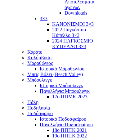
Αποτελέσματα
αγώνων
Downloads
3×3
ΚΑΝΟΝΙΣΜΟΙ 3×3
2022 Παγκόσμιο
Κύπελλο 3×3
2024 ΠΑΓΚΟΣΜΙΟ
ΚΥΠΕΛΛΟ 3×3
Καράτε
Κολύμβηση
Μαραθώνιος
Ιστορικό Μαραθωνίου
Μπιτς Βόλεϊ (Beach Volley)
Μπόουλινγκ
Ιστορικό Μπόουλινγκ
Πανελλήνια Μπόουλινγκ
17ο ΠΠΜΚ 2023
Πάλη
Ποδηλασία
Ποδόσφαιρο
Ιστορικό Ποδοσφαίρου
Πανελλήνια Ποδοσφαίρου
18ο ΠΠΠΚ 2021
19ο ΠΠΠΚ 2022