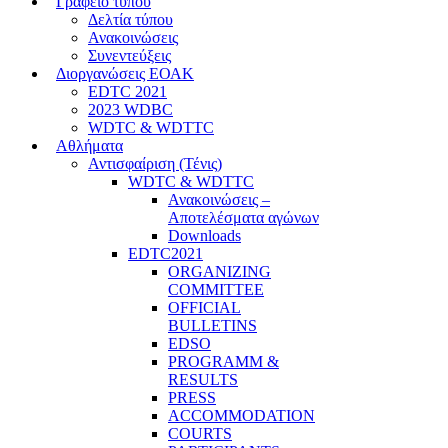
Γραφείο τύπου
Δελτία τύπου
Ανακοινώσεις
Συνεντεύξεις
Διοργανώσεις ΕΟΑΚ
EDTC 2021
2023 WDBC
WDTC & WDTTC
Αθλήματα
Αντισφαίριση (Τένις)
WDTC & WDTTC
Ανακοινώσεις –
Αποτελέσματα αγώνων
Downloads
EDTC2021
ORGANIZING
COMMITTEE
OFFICIAL
BULLETINS
EDSO
PROGRAMM &
RESULTS
PRESS
ACCOMMODATION
COURTS