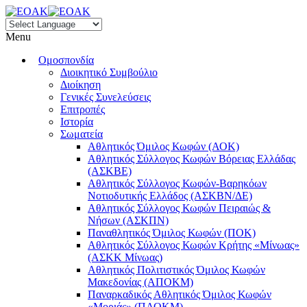
Menu
Ομοσπονδία
Διοικητικό Συμβούλιο
Διοίκηση
Γενικές Συνελεύσεις
Επιτροπές
Ιστορία
Σωματεία
Αθλητικός Όμιλος Κωφών (ΑΟΚ)
Αθλητικός Σύλλογος Κωφών Βόρειας Ελλάδας
(ΑΣΚΒΕ)
Αθλητικός Σύλλογος Κωφών-Βαρηκόων
Νοτιοδυτικής Ελλάδος (ΑΣΚΒΝ/ΔΕ)
Αθλητικός Σύλλογος Κωφών Πειραιώς &
Νήσων (ΑΣΚΠΝ)
Παναθλητικός Όμιλος Κωφών (ΠΟΚ)
Αθλητικός Σύλλογος Κωφών Κρήτης «Μίνωας»
(ΑΣΚΚ Μίνωας)
Αθλητικός Πολιτιστικός Όμιλος Κωφών
Μακεδονίας (ΑΠΟΚΜ)
Παναρκαδικός Αθλητικός Όμιλος Κωφών
«Μοριάς» (ΠΑΟΚΜ)