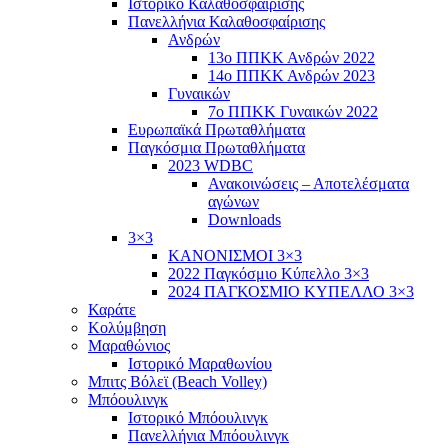
Ιστορικό Καλαθοσφαίρισης
Πανελλήνια Καλαθοσφαίρισης
Ανδρών
13ο ΠΠΚΚ Ανδρών 2022
14ο ΠΠΚΚ Ανδρών 2023
Γυναικών
7ο ΠΠΚΚ Γυναικών 2022
Ευρωπαϊκά Πρωταθλήματα
Παγκόσμια Πρωταθλήματα
2023 WDBC
Ανακοινώσεις – Αποτελέσματα
αγώνων
Downloads
3×3
ΚΑΝΟΝΙΣΜΟΙ 3×3
2022 Παγκόσμιο Κύπελλο 3×3
2024 ΠΑΓΚΟΣΜΙΟ ΚΥΠΕΛΛΟ 3×3
Καράτε
Κολύμβηση
Μαραθώνιος
Ιστορικό Μαραθωνίου
Μπιτς Βόλεϊ (Beach Volley)
Μπόουλινγκ
Ιστορικό Μπόουλινγκ
Πανελλήνια Μπόουλινγκ