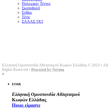
Πολεμικές Τέχνες
Σκοποβολή
Στίβος
Τένις
ΣΑΛΑΣ 5Χ5
Αρχική
Ομοσπονδία
Γραφείο τύπου
Σωματεία
Αθλήματα
Multimedia
Επικοινωνία
Ελληνική Ομοσπονδία Αθλητισμού Κωφών Ελλάδας © 2023 • All
Rights Reserved •
Powered by Nevma
×
ΕΟΑΚ
Ελληνική Ομοσπονδία Αθλητισμού
Κωφών Ελλάδας
Ποιοι είμαστε