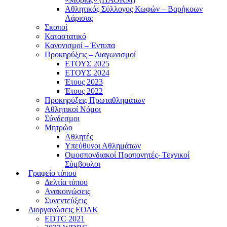
Αθλητικός Σύλλογος Κωφών – Βαρήκοων
Λάρισας
Σκοποί
Καταστατικό
Κανονισμοί – Έντυπα
Προκηρύξεις – Διαγωνισμοί
ΕΤΟΥΣ 2025
ΕΤΟΥΣ 2024
Έτους 2023
Έτους 2022
Προκηρύξεις Πρωταθλημάτων
Αθλητικοί Νόμοι
Σύνδεσμοι
Μητρώο
Αθλητές
Υπεύθυνοι Αθλημάτων
Ομοσπονδιακοί Προπονητές- Τεχνικοί
Σύμβουλοι
Γραφείο τύπου
Δελτία τύπου
Ανακοινώσεις
Συνεντεύξεις
Διοργανώσεις ΕΟΑΚ
EDTC 2021