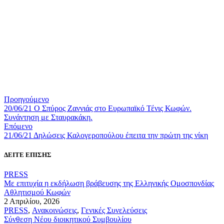
Προηγούμενο
20/06/21 Ο Σπύρος Ζαννιάς στο Ευρωπαϊκό Τένις Κωφών.
Συνάντηση με Σταυρακάκη.
Επόμενο
21/06/21 Δηλώσεις Καλογεροπούλου έπειτα την πρώτη της νίκη
ΔΕΙΤΕ ΕΠΙΣΗΣ
PRESS
Με επιτυχία η εκδήλωση βράβευσης της Ελληνικής Ομοσπονδίας
Αθλητισμού Κωφών
2 Απριλίου, 2026
PRESS
,
Ανακοινώσεις
,
Γενικές Συνελεύσεις
Σύνθεση Νέου διοικητικού Συμβουλίου