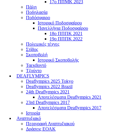
17ο ΠΠΜΚ 2023
Πάλη
Ποδηλασία
Ποδόσφαιρο
Ιστορικό Ποδοσφαίρου
Πανελλήνια Ποδοσφαίρου
18ο ΠΠΠΚ 2021
19ο ΠΠΠΚ 2022
Πολεμικές τέχνες
Στίβος
Σκοποβολή
Ιστορικό Σκοποβολής
Ταεκβοντό
Τζούντο
DEAFLYMPICS
Deaflympics 2025 Tokyo
Deaflympics 2022 Brazil
24th Deaflympics 2021
Αποτελέσματα Deaflympics 2021
23rd Deaflympics 2017
Αποτελέσματα Deaflympics 2017
Ιστορία
Αναπτυξιακό
Περιγραφή Αναπτυξιακού
Δράσεις ΕΟΑΚ