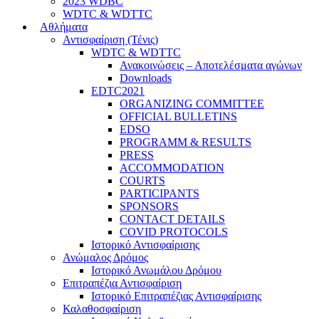
2023 WDBC
WDTC & WDTTC
Αθλήματα
Αντισφαίριση (Τένις)
WDTC & WDTTC
Ανακοινώσεις – Αποτελέσματα αγώνων
Downloads
EDTC2021
ORGANIZING COMMITTEE
OFFICIAL BULLETINS
EDSO
PROGRAMM & RESULTS
PRESS
ACCOMMODATION
COURTS
PARTICIPANTS
SPONSORS
CONTACT DETAILS
COVID PROTOCOLS
Ιστορικό Αντισφαίρισης
Ανώμαλος Δρόμος
Ιστορικό Ανωμάλου Δρόμου
Επιτραπέζια Αντισφαίριση
Ιστορικό Επιτραπέζιας Αντισφαίρισης
Καλαθοσφαίριση