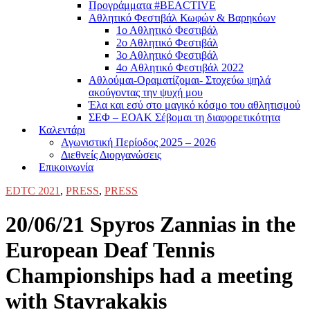
Προγράμματα #BEACTIVE
Αθλητικό Φεστιβάλ Κωφών & Βαρηκόων
1ο Αθλητικό Φεστιβάλ
2ο Αθλητικό Φεστιβάλ
3ο Αθλητικό Φεστιβάλ
4o Αθλητικό Φεστιβάλ 2022
Αθλούμαι-Οραματίζομαι- Στοχεύω ψηλά
ακούγοντας την ψυχή μου
Έλα και εσύ στο μαγικό κόσμο του αθλητισμού
ΣΕΦ – ΕΟΑΚ Σέβομαι τη διαφορετικότητα
Καλεντάρι
Αγωνιστική Περίοδος 2025 – 2026
Διεθνείς Διοργανώσεις
Επικοινωνία
EDTC 2021
,
PRESS
,
PRESS
20/06/21 Spyros Zannias in the
European Deaf Tennis
Championships had a meeting
with Stavrakakis