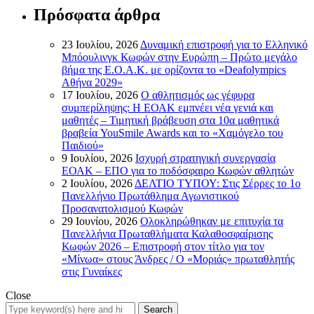
Πρόσφατα άρθρα
23 Ιουλίου, 2026
Δυναμική επιστροφή για το Ελληνικό
Μπόουλινγκ Κωφών στην Ευρώπη – Πρώτο μεγάλο
βήμα της Ε.Ο.Α.Κ. με ορίζοντα το «Deafolympics
Αθήνα 2029»
17 Ιουλίου, 2026
Ο αθλητισμός ως γέφυρα
συμπερίληψης: Η ΕΟΑΚ εμπνέει νέα γενιά και
μαθητές – Τιμητική βράβευση στα 10α μαθητικά
βραβεία YouSmile Awards και το «Χαμόγελο του
Παιδιού»
9 Ιουλίου, 2026
Ισχυρή στρατηγική συνεργασία
ΕΟΑΚ – ΕΠΟ για το ποδόσφαιρο Κωφών αθλητών
2 Ιουλίου, 2026
ΔΕΛΤΙΟ ΤΥΠΟΥ: Στις Σέρρες το 1ο
Πανελλήνιο Πρωτάθλημα Αγωνιστικού
Προσανατολισμού Κωφών
29 Ιουνίου, 2026
Ολοκληρώθηκαν με επιτυχία τα
Πανελλήνια Πρωταθλήματα Καλαθοσφαίρισης
Κωφών 2026 – Επιστροφή στον τίτλο για τον
«Μίνωα» στους Άνδρες / Ο «Μοριάς» πρωταθλητής
στις Γυναίκες
Close