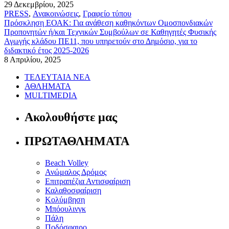
29 Δεκεμβρίου, 2025
PRESS
,
Ανακοινώσεις
,
Γραφείο τύπου
Πρόσκληση ΕΟΑΚ: Για ανάθεση καθηκόντων Ομοσπονδιακών
Προπονητών ή/και Τεχνικών Συμβούλων σε Καθηγητές Φυσικής
Αγωγής κλάδου ΠΕ11, που υπηρετούν στο Δημόσιο, για το
διδακτικό έτος 2025-2026
8 Απριλίου, 2025
ΤΕΛΕΥΤΑΙΑ ΝΕΑ
ΑΘΛΗΜΑΤΑ
MULTIMEDIA
Ακολουθήστε μας
ΠΡΩΤΑΘΛΗΜΑΤΑ
Beach Volley
Ανώμαλος Δρόμος
Επιτραπέζια Αντισφαίριση
Καλαθοσφαίριση
Κολύμβηση
Μπόουλινγκ
Πάλη
Ποδόσφαιρο