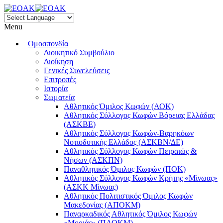
Menu
Ομοσπονδία
Διοικητικό Συμβούλιο
Διοίκηση
Γενικές Συνελεύσεις
Επιτροπές
Ιστορία
Σωματεία
Αθλητικός Όμιλος Κωφών (ΑΟΚ)
Αθλητικός Σύλλογος Κωφών Βόρειας Ελλάδας
(ΑΣΚΒΕ)
Αθλητικός Σύλλογος Κωφών-Βαρηκόων
Νοτιοδυτικής Ελλάδος (ΑΣΚΒΝ/ΔΕ)
Αθλητικός Σύλλογος Κωφών Πειραιώς &
Νήσων (ΑΣΚΠΝ)
Παναθλητικός Όμιλος Κωφών (ΠΟΚ)
Αθλητικός Σύλλογος Κωφών Κρήτης «Μίνωας»
(ΑΣΚΚ Μίνωας)
Αθλητικός Πολιτιστικός Όμιλος Κωφών
Μακεδονίας (ΑΠΟΚΜ)
Παναρκαδικός Αθλητικός Όμιλος Κωφών
«Μοριάς» (ΠΑΟΚΜ)