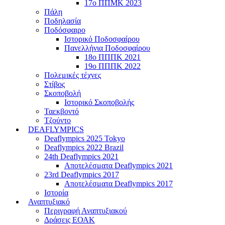
17ο ΠΠΜΚ 2023
Πάλη
Ποδηλασία
Ποδόσφαιρο
Ιστορικό Ποδοσφαίρου
Πανελλήνια Ποδοσφαίρου
18ο ΠΠΠΚ 2021
19ο ΠΠΠΚ 2022
Πολεμικές τέχνες
Στίβος
Σκοποβολή
Ιστορικό Σκοποβολής
Ταεκβοντό
Τζούντο
DEAFLYMPICS
Deaflympics 2025 Tokyo
Deaflympics 2022 Brazil
24th Deaflympics 2021
Αποτελέσματα Deaflympics 2021
23rd Deaflympics 2017
Αποτελέσματα Deaflympics 2017
Ιστορία
Αναπτυξιακό
Περιγραφή Αναπτυξιακού
Δράσεις ΕΟΑΚ