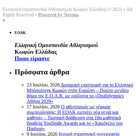
Ελληνική Ομοσπονδία Αθλητισμού Κωφών Ελλάδας © 2023 • All
Rights Reserved •
Powered by Nevma
×
ΕΟΑΚ
Ελληνική Ομοσπονδία Αθλητισμού
Κωφών Ελλάδας
Ποιοι είμαστε
Πρόσφατα άρθρα
23 Ιουλίου, 2026
Δυναμική επιστροφή για το Ελληνικό
Μπόουλινγκ Κωφών στην Ευρώπη – Πρώτο μεγάλο
βήμα της Ε.Ο.Α.Κ. με ορίζοντα το «Deafolympics
Αθήνα 2029»
17 Ιουλίου, 2026
Ο αθλητισμός ως γέφυρα
συμπερίληψης: Η ΕΟΑΚ εμπνέει νέα γενιά και
μαθητές – Τιμητική βράβευση στα 10α μαθητικά
βραβεία YouSmile Awards και το «Χαμόγελο του
Παιδιού»
9 Ιουλίου, 2026
Ισχυρή στρατηγική συνεργασία