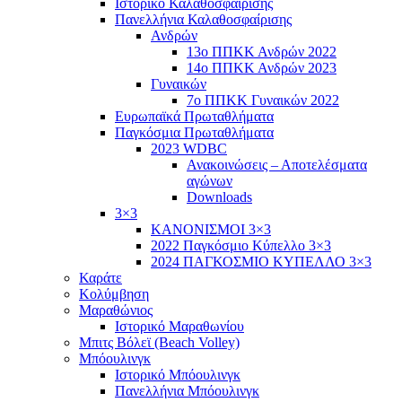
Ιστορικό Καλαθοσφαίρισης
Πανελλήνια Καλαθοσφαίρισης
Ανδρών
13ο ΠΠΚΚ Ανδρών 2022
14ο ΠΠΚΚ Ανδρών 2023
Γυναικών
7ο ΠΠΚΚ Γυναικών 2022
Ευρωπαϊκά Πρωταθλήματα
Παγκόσμια Πρωταθλήματα
2023 WDBC
Ανακοινώσεις – Αποτελέσματα
αγώνων
Downloads
3×3
ΚΑΝΟΝΙΣΜΟΙ 3×3
2022 Παγκόσμιο Κύπελλο 3×3
2024 ΠΑΓΚΟΣΜΙΟ ΚΥΠΕΛΛΟ 3×3
Καράτε
Κολύμβηση
Μαραθώνιος
Ιστορικό Μαραθωνίου
Μπιτς Βόλεϊ (Beach Volley)
Μπόουλινγκ
Ιστορικό Μπόουλινγκ
Πανελλήνια Μπόουλινγκ