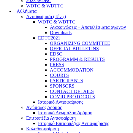
2023 WDBC
WDTC & WDTTC
Αθλήματα
Αντισφαίριση (Τένις)
WDTC & WDTTC
Ανακοινώσεις – Αποτελέσματα αγώνων
Downloads
EDTC2021
ORGANIZING COMMITTEE
OFFICIAL BULLETINS
EDSO
PROGRAMM & RESULTS
PRESS
ACCOMMODATION
COURTS
PARTICIPANTS
SPONSORS
CONTACT DETAILS
COVID PROTOCOLS
Ιστορικό Αντισφαίρισης
Ανώμαλος Δρόμος
Ιστορικό Ανωμάλου Δρόμου
Επιτραπέζια Αντισφαίριση
Ιστορικό Επιτραπέζιας Αντισφαίρισης
Καλαθοσφαίριση