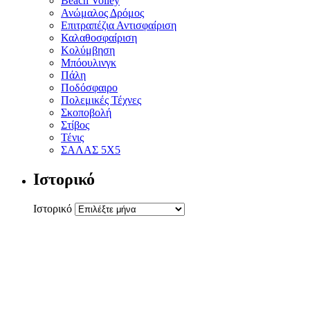
Beach Volley
Ανώμαλος Δρόμος
Επιτραπέζια Αντισφαίριση
Καλαθοσφαίριση
Κολύμβηση
Μπόουλινγκ
Πάλη
Ποδόσφαιρο
Πολεμικές Τέχνες
Σκοποβολή
Στίβος
Τένις
ΣΑΛΑΣ 5Χ5
Ιστορικό
Ιστορικό
Αρχική
Ομοσπονδία
Γραφείο τύπου
Σωματεία
Αθλήματα
Multimedia
Επικοινωνία