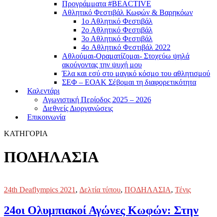
Προγράμματα #BEACTIVE
Αθλητικό Φεστιβάλ Κωφών & Βαρηκόων
1ο Αθλητικό Φεστιβάλ
2ο Αθλητικό Φεστιβάλ
3ο Αθλητικό Φεστιβάλ
4o Αθλητικό Φεστιβάλ 2022
Αθλούμαι-Οραματίζομαι- Στοχεύω ψηλά
ακούγοντας την ψυχή μου
Έλα και εσύ στο μαγικό κόσμο του αθλητισμού
ΣΕΦ – ΕΟΑΚ Σέβομαι τη διαφορετικότητα
Καλεντάρι
Αγωνιστική Περίοδος 2025 – 2026
Διεθνείς Διοργανώσεις
Επικοινωνία
ΚΑΤΗΓΟΡΙΑ
ΠΟΔΗΛΑΣΙΑ
24th Deaflympics 2021
,
Δελτία τύπου
,
ΠΟΔΗΛΑΣΙΑ
,
Τένις
24οι Ολυμπιακοί Αγώνες Κωφών: Στην