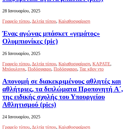
28 Ιανουαρίου, 2025
Γραφείο τύπου
,
Δελτία τύπου
,
Καλαθοσφαίριση
Ένας αγώνας μπάσκετ «γεμάτος»
Ολυμπιονίκες (pic)
26 Ιανουαρίου, 2025
Γραφείο τύπου
,
Δελτία τύπου
,
Καλαθοσφαίριση
,
ΚΑΡΑΤΕ
,
Μπόουλινγκ
,
Ποδόσφαιρο
,
Ποδόσφαιρο
,
Ταε κβον ντο
Απονομή σε διακεκριμένους αθλητές και
αθλήτριες, τα διπλώματα Προπονητή Α΄,
της ειδικής σχολής του Υπουργείου
Αθλητισμού (pics)
24 Ιανουαρίου, 2025
Γραφείο τύπου
,
Δελτία τύπου
,
Καλαθοσφαίριση