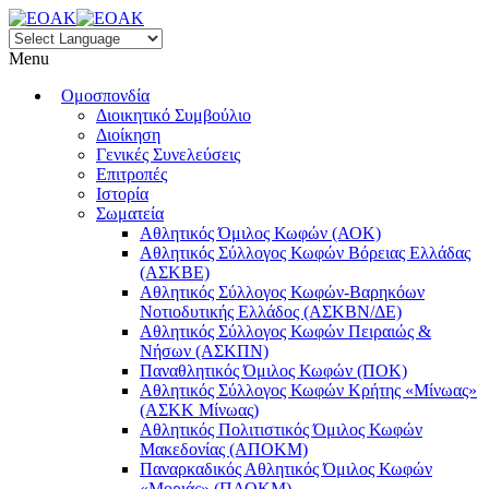
Menu
Ομοσπονδία
Διοικητικό Συμβούλιο
Διοίκηση
Γενικές Συνελεύσεις
Επιτροπές
Ιστορία
Σωματεία
Αθλητικός Όμιλος Κωφών (ΑΟΚ)
Αθλητικός Σύλλογος Κωφών Βόρειας Ελλάδας
(ΑΣΚΒΕ)
Αθλητικός Σύλλογος Κωφών-Βαρηκόων
Νοτιοδυτικής Ελλάδος (ΑΣΚΒΝ/ΔΕ)
Αθλητικός Σύλλογος Κωφών Πειραιώς &
Νήσων (ΑΣΚΠΝ)
Παναθλητικός Όμιλος Κωφών (ΠΟΚ)
Αθλητικός Σύλλογος Κωφών Κρήτης «Μίνωας»
(ΑΣΚΚ Μίνωας)
Αθλητικός Πολιτιστικός Όμιλος Κωφών
Μακεδονίας (ΑΠΟΚΜ)
Παναρκαδικός Αθλητικός Όμιλος Κωφών
«Μοριάς» (ΠΑΟΚΜ)