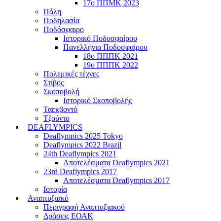
17ο ΠΠΜΚ 2023
Πάλη
Ποδηλασία
Ποδόσφαιρο
Ιστορικό Ποδοσφαίρου
Πανελλήνια Ποδοσφαίρου
18ο ΠΠΠΚ 2021
19ο ΠΠΠΚ 2022
Πολεμικές τέχνες
Στίβος
Σκοποβολή
Ιστορικό Σκοποβολής
Ταεκβοντό
Τζούντο
DEAFLYMPICS
Deaflympics 2025 Tokyo
Deaflympics 2022 Brazil
24th Deaflympics 2021
Αποτελέσματα Deaflympics 2021
23rd Deaflympics 2017
Αποτελέσματα Deaflympics 2017
Ιστορία
Αναπτυξιακό
Περιγραφή Αναπτυξιακού
Δράσεις ΕΟΑΚ