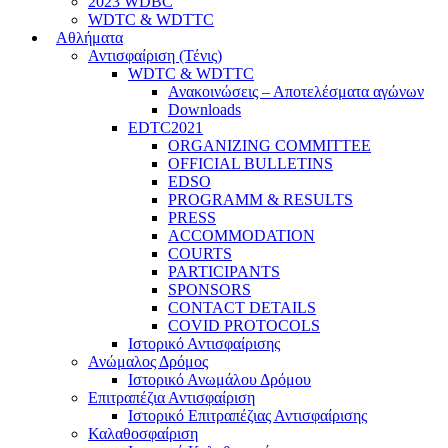
2023 WDBC
WDTC & WDTTC
Αθλήματα
Αντισφαίριση (Τένις)
WDTC & WDTTC
Ανακοινώσεις – Αποτελέσματα αγώνων
Downloads
EDTC2021
ORGANIZING COMMITTEE
OFFICIAL BULLETINS
EDSO
PROGRAMM & RESULTS
PRESS
ACCOMMODATION
COURTS
PARTICIPANTS
SPONSORS
CONTACT DETAILS
COVID PROTOCOLS
Ιστορικό Αντισφαίρισης
Ανώμαλος Δρόμος
Ιστορικό Ανωμάλου Δρόμου
Επιτραπέζια Αντισφαίριση
Ιστορικό Επιτραπέζιας Αντισφαίρισης
Καλαθοσφαίριση