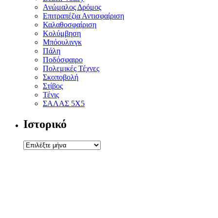
Ανώμαλος Δρόμος
Επιτραπέζια Αντισφαίριση
Καλαθοσφαίριση
Κολύμβηση
Μπόουλινγκ
Πάλη
Ποδόσφαιρο
Πολεμικές Τέχνες
Σκοποβολή
Στίβος
Τένις
ΣΑΛΑΣ 5Χ5
Ιστορικό
Ιστορικό
Αρχική
Ομοσπονδία
Γραφείο τύπου
Σωματεία
Αθλήματα
Multimedia
Επικοινωνία