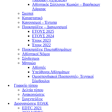
Αθλητικός Σύλλογος Κωφών – Βαρήκοων
Λάρισας
Σκοποί
Καταστατικό
Κανονισμοί – Έντυπα
Προκηρύξεις – Διαγωνισμοί
ΕΤΟΥΣ 2025
ΕΤΟΥΣ 2024
Έτους 2023
Έτους 2022
Προκηρύξεις Πρωταθλημάτων
Αθλητικοί Νόμοι
Σύνδεσμοι
Μητρώο
Αθλητές
Υπεύθυνοι Αθλημάτων
Ομοσπονδιακοί Προπονητές- Τεχνικοί
Σύμβουλοι
Γραφείο τύπου
Δελτία τύπου
Ανακοινώσεις
Συνεντεύξεις
Διοργανώσεις ΕΟΑΚ
EDTC 2021