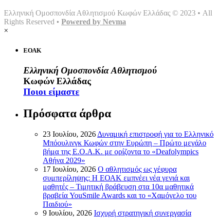
Ελληνική Ομοσπονδία Αθλητισμού Κωφών Ελλάδας © 2023 • All
Rights Reserved •
Powered by Nevma
×
ΕΟΑΚ
Ελληνική Ομοσπονδία Αθλητισμού
Κωφών Ελλάδας
Ποιοι είμαστε
Πρόσφατα άρθρα
23 Ιουλίου, 2026
Δυναμική επιστροφή για το Ελληνικό
Μπόουλινγκ Κωφών στην Ευρώπη – Πρώτο μεγάλο
βήμα της Ε.Ο.Α.Κ. με ορίζοντα το «Deafolympics
Αθήνα 2029»
17 Ιουλίου, 2026
Ο αθλητισμός ως γέφυρα
συμπερίληψης: Η ΕΟΑΚ εμπνέει νέα γενιά και
μαθητές – Τιμητική βράβευση στα 10α μαθητικά
βραβεία YouSmile Awards και το «Χαμόγελο του
Παιδιού»
9 Ιουλίου, 2026
Ισχυρή στρατηγική συνεργασία