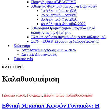
Προγράμματα #BEACTIVE
Αθλητικό Φεστιβάλ Κωφών & Βαρηκόων
1ο Αθλητικό Φεστιβάλ
2ο Αθλητικό Φεστιβάλ
3ο Αθλητικό Φεστιβάλ
4o Αθλητικό Φεστιβάλ 2022
Αθλούμαι-Οραματίζομαι- Στοχεύω ψηλά
ακούγοντας την ψυχή μου
Έλα και εσύ στο μαγικό κόσμο του αθλητισμού
ΣΕΦ – ΕΟΑΚ Σέβομαι τη διαφορετικότητα
Καλεντάρι
Αγωνιστική Περίοδος 2025 – 2026
Διεθνείς Διοργανώσεις
Επικοινωνία
ΚΑΤΗΓΟΡΙΑ
Καλαθοσφαίριση
Γραφείο τύπου
,
Γυναικών
,
Δελτία τύπου
,
Καλαθοσφαίριση
Εθνική Μπάσκετ Κωφών Γυναικών: Η