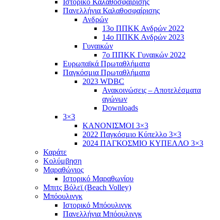
Ιστορικό Καλαθοσφαίρισης
Πανελλήνια Καλαθοσφαίρισης
Ανδρών
13ο ΠΠΚΚ Ανδρών 2022
14ο ΠΠΚΚ Ανδρών 2023
Γυναικών
7ο ΠΠΚΚ Γυναικών 2022
Ευρωπαϊκά Πρωταθλήματα
Παγκόσμια Πρωταθλήματα
2023 WDBC
Ανακοινώσεις – Αποτελέσματα
αγώνων
Downloads
3×3
ΚΑΝΟΝΙΣΜΟΙ 3×3
2022 Παγκόσμιο Κύπελλο 3×3
2024 ΠΑΓΚΟΣΜΙΟ ΚΥΠΕΛΛΟ 3×3
Καράτε
Κολύμβηση
Μαραθώνιος
Ιστορικό Μαραθωνίου
Μπιτς Βόλεϊ (Beach Volley)
Μπόουλινγκ
Ιστορικό Μπόουλινγκ
Πανελλήνια Μπόουλινγκ