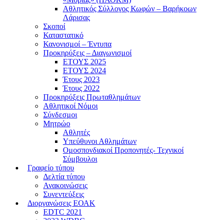
Αθλητικός Σύλλογος Κωφών – Βαρήκοων
Λάρισας
Σκοποί
Καταστατικό
Κανονισμοί – Έντυπα
Προκηρύξεις – Διαγωνισμοί
ΕΤΟΥΣ 2025
ΕΤΟΥΣ 2024
Έτους 2023
Έτους 2022
Προκηρύξεις Πρωταθλημάτων
Αθλητικοί Νόμοι
Σύνδεσμοι
Μητρώο
Αθλητές
Υπεύθυνοι Αθλημάτων
Ομοσπονδιακοί Προπονητές- Τεχνικοί
Σύμβουλοι
Γραφείο τύπου
Δελτία τύπου
Ανακοινώσεις
Συνεντεύξεις
Διοργανώσεις ΕΟΑΚ
EDTC 2021