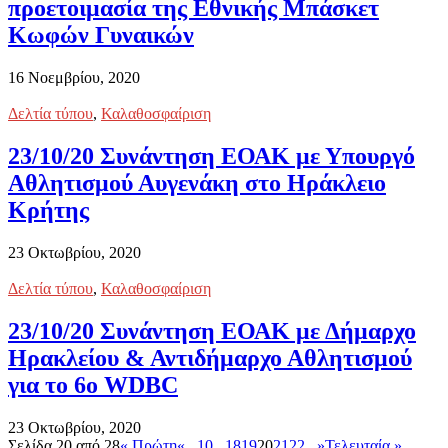
προετοιμασία της Εθνικής Μπάσκετ
Κωφών Γυναικών
16 Νοεμβρίου, 2020
Δελτία τύπου
,
Καλαθοσφαίριση
23/10/20 Συνάντηση ΕΟΑΚ με Υπουργό
Αθλητισμού Αυγενάκη στο Ηράκλειο
Κρήτης
23 Οκτωβρίου, 2020
Δελτία τύπου
,
Καλαθοσφαίριση
23/10/20 Συνάντηση ΕΟΑΚ με Δήμαρχο
Ηρακλείου & Αντιδήμαρχο Αθλητισμού
για το 6ο WDBC
23 Οκτωβρίου, 2020
Σελίδα 20 από 28
« Πρώτη
«
...
10
...
18
19
20
21
22
...
»
Τελευταία »