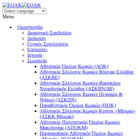
Menu
Ομοσπονδία
Διοικητικό Συμβούλιο
Διοίκηση
Γενικές Συνελεύσεις
Επιτροπές
Ιστορία
Σωματεία
Αθλητικός Όμιλος Κωφών (ΑΟΚ)
Αθλητικός Σύλλογος Κωφών Βόρειας Ελλάδας
(ΑΣΚΒΕ)
Αθλητικός Σύλλογος Κωφών-Βαρηκόων
Νοτιοδυτικής Ελλάδος (ΑΣΚΒΝ/ΔΕ)
Αθλητικός Σύλλογος Κωφών Πειραιώς &
Νήσων (ΑΣΚΠΝ)
Παναθλητικός Όμιλος Κωφών (ΠΟΚ)
Αθλητικός Σύλλογος Κωφών Κρήτης «Μίνωας»
(ΑΣΚΚ Μίνωας)
Αθλητικός Πολιτιστικός Όμιλος Κωφών
Μακεδονίας (ΑΠΟΚΜ)
Παναρκαδικός Αθλητικός Όμιλος Κωφών
«Μοριάς» (ΠΑΟΚΜ)