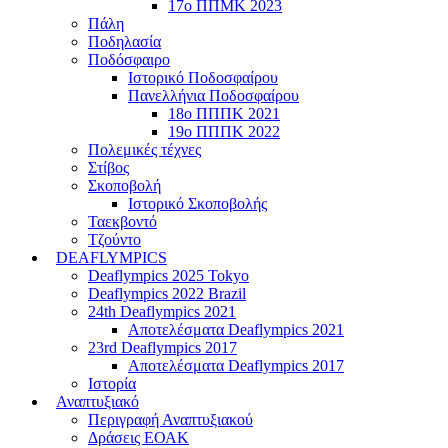
17ο ΠΠΜΚ 2023
Πάλη
Ποδηλασία
Ποδόσφαιρο
Ιστορικό Ποδοσφαίρου
Πανελλήνια Ποδοσφαίρου
18ο ΠΠΠΚ 2021
19ο ΠΠΠΚ 2022
Πολεμικές τέχνες
Στίβος
Σκοποβολή
Ιστορικό Σκοποβολής
Ταεκβοντό
Τζούντο
DEAFLYMPICS
Deaflympics 2025 Tokyo
Deaflympics 2022 Brazil
24th Deaflympics 2021
Αποτελέσματα Deaflympics 2021
23rd Deaflympics 2017
Αποτελέσματα Deaflympics 2017
Ιστορία
Αναπτυξιακό
Περιγραφή Αναπτυξιακού
Δράσεις ΕΟΑΚ