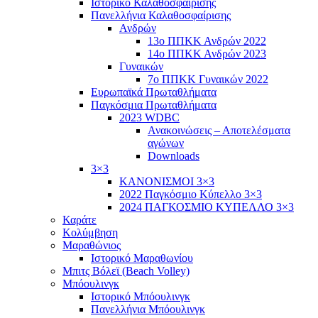
Ιστορικό Καλαθοσφαίρισης
Πανελλήνια Καλαθοσφαίρισης
Ανδρών
13ο ΠΠΚΚ Ανδρών 2022
14ο ΠΠΚΚ Ανδρών 2023
Γυναικών
7ο ΠΠΚΚ Γυναικών 2022
Ευρωπαϊκά Πρωταθλήματα
Παγκόσμια Πρωταθλήματα
2023 WDBC
Ανακοινώσεις – Αποτελέσματα
αγώνων
Downloads
3×3
ΚΑΝΟΝΙΣΜΟΙ 3×3
2022 Παγκόσμιο Κύπελλο 3×3
2024 ΠΑΓΚΟΣΜΙΟ ΚΥΠΕΛΛΟ 3×3
Καράτε
Κολύμβηση
Μαραθώνιος
Ιστορικό Μαραθωνίου
Μπιτς Βόλεϊ (Beach Volley)
Μπόουλινγκ
Ιστορικό Μπόουλινγκ
Πανελλήνια Μπόουλινγκ