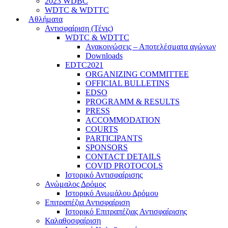
2023 WDBC
WDTC & WDTTC
Αθλήματα
Αντισφαίριση (Τένις)
WDTC & WDTTC
Ανακοινώσεις – Αποτελέσματα αγώνων
Downloads
EDTC2021
ORGANIZING COMMITTEE
OFFICIAL BULLETINS
EDSO
PROGRAMM & RESULTS
PRESS
ACCOMMODATION
COURTS
PARTICIPANTS
SPONSORS
CONTACT DETAILS
COVID PROTOCOLS
Ιστορικό Αντισφαίρισης
Ανώμαλος Δρόμος
Ιστορικό Ανωμάλου Δρόμου
Επιτραπέζια Αντισφαίριση
Ιστορικό Επιτραπέζιας Αντισφαίρισης
Καλαθοσφαίριση