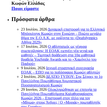
Κωφών Ελλάδας
Ποιοι είμαστε
Πρόσφατα άρθρα
23 Ιουλίου, 2026
Δυναμική επιστροφή για το Ελληνικό
Μπόουλινγκ Κωφών στην Ευρώπη – Πρώτο μεγάλο
βήμα της Ε.Ο.Α.Κ. με ορίζοντα το «Deafolympics
Αθήνα 2029»
17 Ιουλίου, 2026
Ο αθλητισμός ως γέφυρα
συμπερίληψης: Η ΕΟΑΚ εμπνέει νέα γενιά και
μαθητές – Τιμητική βράβευση στα 10α μαθητικά
βραβεία YouSmile Awards και το «Χαμόγελο του
Παιδιού»
9 Ιουλίου, 2026
Ισχυρή στρατηγική συνεργασία
ΕΟΑΚ – ΕΠΟ για το ποδόσφαιρο Κωφών αθλητών
2 Ιουλίου, 2026
ΔΕΛΤΙΟ ΤΥΠΟΥ: Στις Σέρρες το 1ο
Πανελλήνιο Πρωτάθλημα Αγωνιστικού
Προσανατολισμού Κωφών
29 Ιουνίου, 2026
Ολοκληρώθηκαν με επιτυχία τα
Πανελλήνια Πρωταθλήματα Καλαθοσφαίρισης
Κωφών 2026 – Επιστροφή στον τίτλο για τον
«Μίνωα» στους Άνδρες / Ο «Μοριάς» πρωταθλητής
στις Γυναίκες