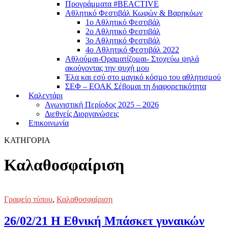
Προγράμματα #BEACTIVE
Αθλητικό Φεστιβάλ Κωφών & Βαρηκόων
1ο Αθλητικό Φεστιβάλ
2ο Αθλητικό Φεστιβάλ
3ο Αθλητικό Φεστιβάλ
4o Αθλητικό Φεστιβάλ 2022
Αθλούμαι-Οραματίζομαι- Στοχεύω ψηλά
ακούγοντας την ψυχή μου
Έλα και εσύ στο μαγικό κόσμο του αθλητισμού
ΣΕΦ – ΕΟΑΚ Σέβομαι τη διαφορετικότητα
Καλεντάρι
Αγωνιστική Περίοδος 2025 – 2026
Διεθνείς Διοργανώσεις
Επικοινωνία
ΚΑΤΗΓΟΡΙΑ
Καλαθοσφαίριση
Γραφείο τύπου
,
Καλαθοσφαίριση
26/02/21 Η Εθνική Μπάσκετ γυναικών