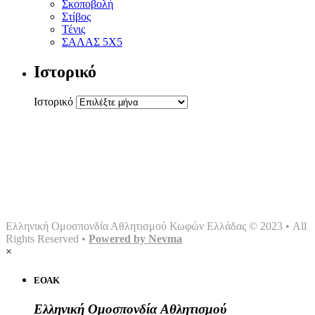
Σκοποβολή
Στίβος
Τένις
ΣΑΛΑΣ 5Χ5
Ιστορικό
Ιστορικό
Αρχική
Ομοσπονδία
Γραφείο τύπου
Σωματεία
Αθλήματα
Multimedia
Επικοινωνία
Ελληνική Ομοσπονδία Αθλητισμού Κωφών Ελλάδας © 2023 • All
Rights Reserved •
Powered by Nevma
×
ΕΟΑΚ
Ελληνική Ομοσπονδία Αθλητισμού