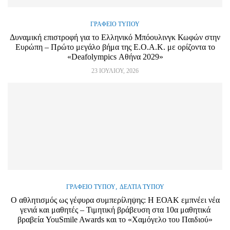
ΓΡΑΦΕΊΟ ΤΎΠΟΥ
Δυναμική επιστροφή για το Ελληνικό Μπόουλινγκ Κωφών στην
Ευρώπη – Πρώτο μεγάλο βήμα της Ε.Ο.Α.Κ. με ορίζοντα το
«Deafolympics Αθήνα 2029»
23 ΙΟΥΛΊΟΥ, 2026
,
ΓΡΑΦΕΊΟ ΤΎΠΟΥ
ΔΕΛΤΊΑ ΤΎΠΟΥ
Ο αθλητισμός ως γέφυρα συμπερίληψης: Η ΕΟΑΚ εμπνέει νέα
γενιά και μαθητές – Τιμητική βράβευση στα 10α μαθητικά
βραβεία YouSmile Awards και το «Χαμόγελο του Παιδιού»