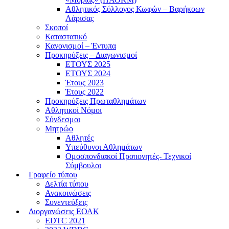
Αθλητικός Σύλλογος Κωφών – Βαρήκοων
Λάρισας
Σκοποί
Καταστατικό
Κανονισμοί – Έντυπα
Προκηρύξεις – Διαγωνισμοί
ΕΤΟΥΣ 2025
ΕΤΟΥΣ 2024
Έτους 2023
Έτους 2022
Προκηρύξεις Πρωταθλημάτων
Αθλητικοί Νόμοι
Σύνδεσμοι
Μητρώο
Αθλητές
Υπεύθυνοι Αθλημάτων
Ομοσπονδιακοί Προπονητές- Τεχνικοί
Σύμβουλοι
Γραφείο τύπου
Δελτία τύπου
Ανακοινώσεις
Συνεντεύξεις
Διοργανώσεις ΕΟΑΚ
EDTC 2021