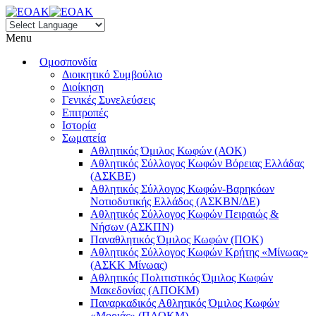
Menu
Ομοσπονδία
Διοικητικό Συμβούλιο
Διοίκηση
Γενικές Συνελεύσεις
Επιτροπές
Ιστορία
Σωματεία
Αθλητικός Όμιλος Κωφών (ΑΟΚ)
Αθλητικός Σύλλογος Κωφών Βόρειας Ελλάδας
(ΑΣΚΒΕ)
Αθλητικός Σύλλογος Κωφών-Βαρηκόων
Νοτιοδυτικής Ελλάδος (ΑΣΚΒΝ/ΔΕ)
Αθλητικός Σύλλογος Κωφών Πειραιώς &
Νήσων (ΑΣΚΠΝ)
Παναθλητικός Όμιλος Κωφών (ΠΟΚ)
Αθλητικός Σύλλογος Κωφών Κρήτης «Μίνωας»
(ΑΣΚΚ Μίνωας)
Αθλητικός Πολιτιστικός Όμιλος Κωφών
Μακεδονίας (ΑΠΟΚΜ)
Παναρκαδικός Αθλητικός Όμιλος Κωφών
«Μοριάς» (ΠΑΟΚΜ)