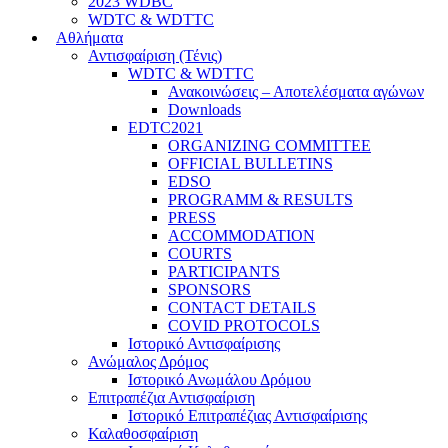
2023 WDBC
WDTC & WDTTC
Αθλήματα
Αντισφαίριση (Τένις)
WDTC & WDTTC
Ανακοινώσεις – Αποτελέσματα αγώνων
Downloads
EDTC2021
ORGANIZING COMMITTEE
OFFICIAL BULLETINS
EDSO
PROGRAMM & RESULTS
PRESS
ACCOMMODATION
COURTS
PARTICIPANTS
SPONSORS
CONTACT DETAILS
COVID PROTOCOLS
Ιστορικό Αντισφαίρισης
Ανώμαλος Δρόμος
Ιστορικό Ανωμάλου Δρόμου
Επιτραπέζια Αντισφαίριση
Ιστορικό Επιτραπέζιας Αντισφαίρισης
Καλαθοσφαίριση