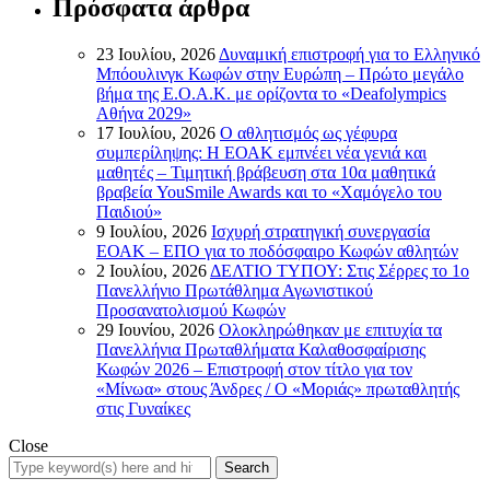
Πρόσφατα άρθρα
23 Ιουλίου, 2026
Δυναμική επιστροφή για το Ελληνικό
Μπόουλινγκ Κωφών στην Ευρώπη – Πρώτο μεγάλο
βήμα της Ε.Ο.Α.Κ. με ορίζοντα το «Deafolympics
Αθήνα 2029»
17 Ιουλίου, 2026
Ο αθλητισμός ως γέφυρα
συμπερίληψης: Η ΕΟΑΚ εμπνέει νέα γενιά και
μαθητές – Τιμητική βράβευση στα 10α μαθητικά
βραβεία YouSmile Awards και το «Χαμόγελο του
Παιδιού»
9 Ιουλίου, 2026
Ισχυρή στρατηγική συνεργασία
ΕΟΑΚ – ΕΠΟ για το ποδόσφαιρο Κωφών αθλητών
2 Ιουλίου, 2026
ΔΕΛΤΙΟ ΤΥΠΟΥ: Στις Σέρρες το 1ο
Πανελλήνιο Πρωτάθλημα Αγωνιστικού
Προσανατολισμού Κωφών
29 Ιουνίου, 2026
Ολοκληρώθηκαν με επιτυχία τα
Πανελλήνια Πρωταθλήματα Καλαθοσφαίρισης
Κωφών 2026 – Επιστροφή στον τίτλο για τον
«Μίνωα» στους Άνδρες / Ο «Μοριάς» πρωταθλητής
στις Γυναίκες
Close