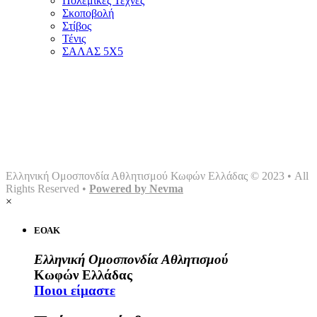
Πολεμικές Τέχνες
Σκοποβολή
Στίβος
Τένις
ΣΑΛΑΣ 5Χ5
Αρχική
Ομοσπονδία
Γραφείο τύπου
Σωματεία
Αθλήματα
Multimedia
Επικοινωνία
Ελληνική Ομοσπονδία Αθλητισμού Κωφών Ελλάδας © 2023 • All
Rights Reserved •
Powered by Nevma
×
ΕΟΑΚ
Ελληνική Ομοσπονδία Αθλητισμού
Κωφών Ελλάδας
Ποιοι είμαστε