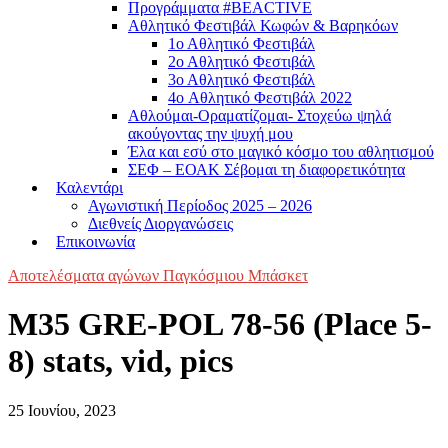
Προγράμματα #BEACTIVE
Αθλητικό Φεστιβάλ Κωφών & Βαρηκόων
1ο Αθλητικό Φεστιβάλ
2ο Αθλητικό Φεστιβάλ
3ο Αθλητικό Φεστιβάλ
4o Αθλητικό Φεστιβάλ 2022
Αθλούμαι-Οραματίζομαι- Στοχεύω ψηλά
ακούγοντας την ψυχή μου
Έλα και εσύ στο μαγικό κόσμο του αθλητισμού
ΣΕΦ – ΕΟΑΚ Σέβομαι τη διαφορετικότητα
Καλεντάρι
Αγωνιστική Περίοδος 2025 – 2026
Διεθνείς Διοργανώσεις
Επικοινωνία
Αποτελέσματα αγώνων Παγκόσμιου Μπάσκετ
M35 GRE-POL 78-56 (Place 5-
8) stats, vid, pics
25 Ιουνίου, 2023