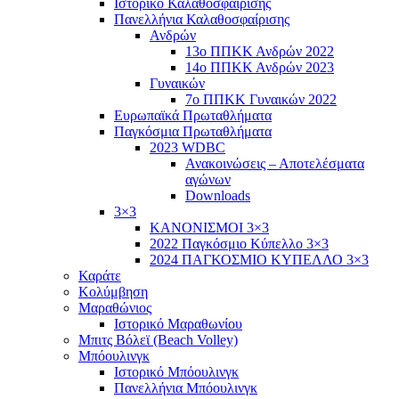
Ιστορικό Καλαθοσφαίρισης
Πανελλήνια Καλαθοσφαίρισης
Ανδρών
13ο ΠΠΚΚ Ανδρών 2022
14ο ΠΠΚΚ Ανδρών 2023
Γυναικών
7ο ΠΠΚΚ Γυναικών 2022
Ευρωπαϊκά Πρωταθλήματα
Παγκόσμια Πρωταθλήματα
2023 WDBC
Ανακοινώσεις – Αποτελέσματα
αγώνων
Downloads
3×3
ΚΑΝΟΝΙΣΜΟΙ 3×3
2022 Παγκόσμιο Κύπελλο 3×3
2024 ΠΑΓΚΟΣΜΙΟ ΚΥΠΕΛΛΟ 3×3
Καράτε
Κολύμβηση
Μαραθώνιος
Ιστορικό Μαραθωνίου
Μπιτς Βόλεϊ (Beach Volley)
Μπόουλινγκ
Ιστορικό Μπόουλινγκ
Πανελλήνια Μπόουλινγκ