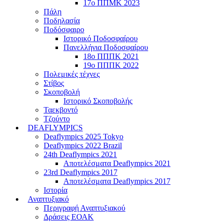
17ο ΠΠΜΚ 2023
Πάλη
Ποδηλασία
Ποδόσφαιρο
Ιστορικό Ποδοσφαίρου
Πανελλήνια Ποδοσφαίρου
18ο ΠΠΠΚ 2021
19ο ΠΠΠΚ 2022
Πολεμικές τέχνες
Στίβος
Σκοποβολή
Ιστορικό Σκοποβολής
Ταεκβοντό
Τζούντο
DEAFLYMPICS
Deaflympics 2025 Tokyo
Deaflympics 2022 Brazil
24th Deaflympics 2021
Αποτελέσματα Deaflympics 2021
23rd Deaflympics 2017
Αποτελέσματα Deaflympics 2017
Ιστορία
Αναπτυξιακό
Περιγραφή Αναπτυξιακού
Δράσεις ΕΟΑΚ