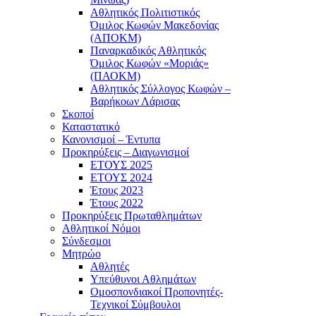
Αθλητικός Πολιτιστικός
Όμιλος Κωφών Μακεδονίας
(ΑΠΟΚΜ)
Παναρκαδικός Αθλητικός
Όμιλος Κωφών «Μοριάς»
(ΠΑΟΚΜ)
Αθλητικός Σύλλογος Κωφών –
Βαρήκοων Λάρισας
Σκοποί
Καταστατικό
Κανονισμοί – Έντυπα
Προκηρύξεις – Διαγωνισμοί
ΕΤΟΥΣ 2025
ΕΤΟΥΣ 2024
Έτους 2023
Έτους 2022
Προκηρύξεις Πρωταθλημάτων
Αθλητικοί Νόμοι
Σύνδεσμοι
Μητρώο
Αθλητές
Υπεύθυνοι Αθλημάτων
Ομοσπονδιακοί Προπονητές-
Τεχνικοί Σύμβουλοι