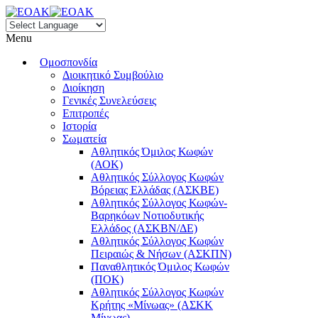
Menu
Ομοσπονδία
Διοικητικό Συμβούλιο
Διοίκηση
Γενικές Συνελεύσεις
Επιτροπές
Ιστορία
Σωματεία
Αθλητικός Όμιλος Κωφών
(ΑΟΚ)
Αθλητικός Σύλλογος Κωφών
Βόρειας Ελλάδας (ΑΣΚΒΕ)
Αθλητικός Σύλλογος Κωφών-
Βαρηκόων Νοτιοδυτικής
Ελλάδος (ΑΣΚΒΝ/ΔΕ)
Αθλητικός Σύλλογος Κωφών
Πειραιώς & Νήσων (ΑΣΚΠΝ)
Παναθλητικός Όμιλος Κωφών
(ΠΟΚ)
Αθλητικός Σύλλογος Κωφών
Κρήτης «Μίνωας» (ΑΣΚΚ
Μίνωας)