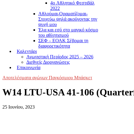
4o Αθλητικό Φεστιβάλ
2022
Αθλούμαι-Οραματίζομαι-
Στοχεύω ψηλά ακούγοντας την
ψυχή μου
Έλα και εσύ στο μαγικό κόσμο
του αθλητισμού
ΣΕΦ – ΕΟΑΚ Σέβομαι τη
διαφορετικότητα
Καλεντάρι
Αγωνιστική Περίοδος 2025 – 2026
Διεθνείς Διοργανώσεις
Επικοινωνία
Αποτελέσματα αγώνων Παγκόσμιου Μπάσκετ
W14 LTU-USA 41-106 (Quarterfina
25 Ιουνίου, 2023