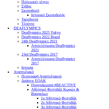
Πολεμικές τέχνες
Στίβος
Σκοποβολή
Ιστορικό Σκοποβολής
Ταεκβοντό
Τζούντο
DEAFLYMPICS
Deaflympics 2025 Tokyo
Deaflympics 2022 Brazil
24th Deaflympics 2021
Αποτελέσματα Deaflympics
2021
23rd Deaflympics 2017
Αποτελέσματα Deaflympics
2017
Ιστορία
Αναπτυξιακό
Περιγραφή Αναπτυξιακού
Δράσεις ΕΟΑΚ
Προγράμματα #BEACTIVE
Αθλητικό Φεστιβάλ Κωφών &
Βαρηκόων
1ο Αθλητικό Φεστιβάλ
2ο Αθλητικό Φεστιβάλ
3ο Αθλητικό Φεστιβάλ