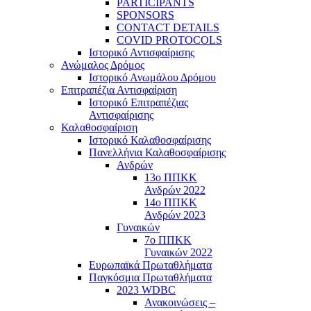
PARTICIPANTS
SPONSORS
CONTACT DETAILS
COVID PROTOCOLS
Ιστορικό Αντισφαίρισης
Ανώμαλος Δρόμος
Ιστορικό Ανωμάλου Δρόμου
Επιτραπέζια Αντισφαίριση
Ιστορικό Επιτραπέζιας
Αντισφαίρισης
Καλαθοσφαίριση
Ιστορικό Καλαθοσφαίρισης
Πανελλήνια Καλαθοσφαίρισης
Ανδρών
13ο ΠΠΚΚ
Ανδρών 2022
14ο ΠΠΚΚ
Ανδρών 2023
Γυναικών
7ο ΠΠΚΚ
Γυναικών 2022
Ευρωπαϊκά Πρωταθλήματα
Παγκόσμια Πρωταθλήματα
2023 WDBC
Ανακοινώσεις –