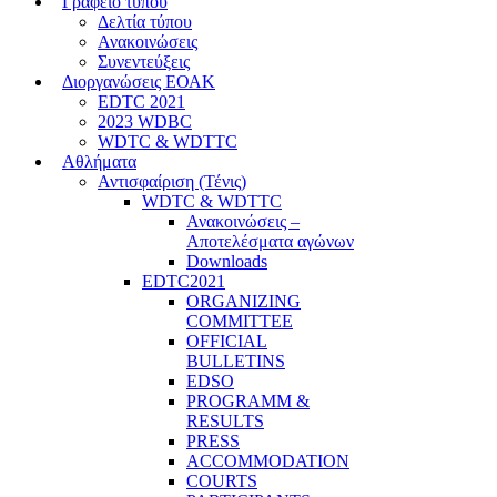
Γραφείο τύπου
Δελτία τύπου
Ανακοινώσεις
Συνεντεύξεις
Διοργανώσεις ΕΟΑΚ
EDTC 2021
2023 WDBC
WDTC & WDTTC
Αθλήματα
Αντισφαίριση (Τένις)
WDTC & WDTTC
Ανακοινώσεις –
Αποτελέσματα αγώνων
Downloads
EDTC2021
ORGANIZING
COMMITTEE
OFFICIAL
BULLETINS
EDSO
PROGRAMM &
RESULTS
PRESS
ACCOMMODATION
COURTS