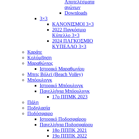
Αποτελέσματα
αγώνων
Downloads
3×3
ΚΑΝΟΝΙΣΜΟΙ 3×3
2022 Παγκόσμιο
Κύπελλο 3×3
2024 ΠΑΓΚΟΣΜΙΟ
ΚΥΠΕΛΛΟ 3×3
Καράτε
Κολύμβηση
Μαραθώνιος
Ιστορικό Μαραθωνίου
Μπιτς Βόλεϊ (Beach Volley)
Μπόουλινγκ
Ιστορικό Μπόουλινγκ
Πανελλήνια Μπόουλινγκ
17ο ΠΠΜΚ 2023
Πάλη
Ποδηλασία
Ποδόσφαιρο
Ιστορικό Ποδοσφαίρου
Πανελλήνια Ποδοσφαίρου
18ο ΠΠΠΚ 2021
19ο ΠΠΠΚ 2022