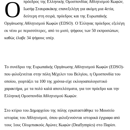
Ο
πρόεδρος της Ελληνικής Ομοσπονδίας Αθλητισμού Κωφών,
Ιωσήφ Σταυρακάκης επανεξελέγη για ακόμη μια 4ετία,
δεύτερη στη σειρά, πρόεδρος και της Ευρωπαϊκής
Οργάνωσης Αθλητισμού Κωφών (EDSO). Ο Έλληνας πρόεδρος εξελέγη
εκ νέου με περισσότερες, από το μισό, ψήφους των 50 εκπροσώπων,
καθώς έλαβε 34 ψήφους υπέρ.
Το συνέδριο της Ευρωπαϊκής Οργάνωσης Αθλητισμού Κωφών (EDSO)-
που φιλοξενείται στην πόλη Μέχελεν του Βελγίου, η Ομοσπονδία του
οποίου, γιορτάζει τα 100 της χρόνια-είχε εκλογοαπολογιστικό
χαρακτήρα, με τα πολύ καλά αποτελέσματα, για τον πρόεδρο και την
Ελληνική Ομοσπονδία Αθλητισμού Κωφών.
Στο κτίριο του Δημαρχείου της πόλης εγκαταστάθηκε το Μουσείο
ιστορίας του Αθλητισμού, όπου φιλοξενούνται ιστορικά έγγραφα από
τους 1ους Ολυμπιακούς Αγώνες Κωφών (Deaflympics) στο Παρίσι.