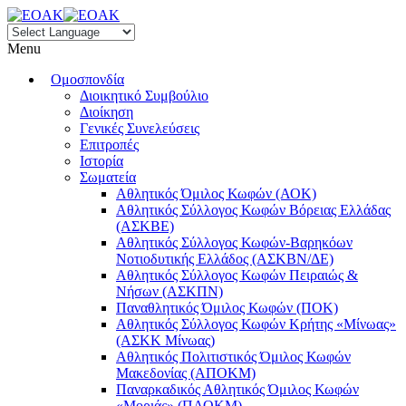
Menu
Ομοσπονδία
Διοικητικό Συμβούλιο
Διοίκηση
Γενικές Συνελεύσεις
Επιτροπές
Ιστορία
Σωματεία
Αθλητικός Όμιλος Κωφών (ΑΟΚ)
Αθλητικός Σύλλογος Κωφών Βόρειας Ελλάδας
(ΑΣΚΒΕ)
Αθλητικός Σύλλογος Κωφών-Βαρηκόων
Νοτιοδυτικής Ελλάδος (ΑΣΚΒΝ/ΔΕ)
Αθλητικός Σύλλογος Κωφών Πειραιώς &
Νήσων (ΑΣΚΠΝ)
Παναθλητικός Όμιλος Κωφών (ΠΟΚ)
Αθλητικός Σύλλογος Κωφών Κρήτης «Μίνωας»
(ΑΣΚΚ Μίνωας)
Αθλητικός Πολιτιστικός Όμιλος Κωφών
Μακεδονίας (ΑΠΟΚΜ)
Παναρκαδικός Αθλητικός Όμιλος Κωφών
«Μοριάς» (ΠΑΟΚΜ)