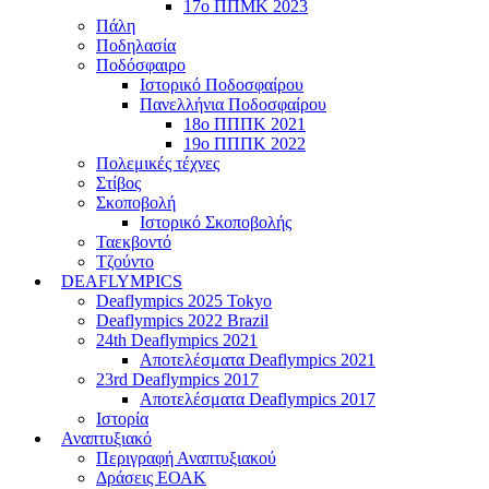
17ο ΠΠΜΚ 2023
Πάλη
Ποδηλασία
Ποδόσφαιρο
Ιστορικό Ποδοσφαίρου
Πανελλήνια Ποδοσφαίρου
18ο ΠΠΠΚ 2021
19ο ΠΠΠΚ 2022
Πολεμικές τέχνες
Στίβος
Σκοποβολή
Ιστορικό Σκοποβολής
Ταεκβοντό
Τζούντο
DEAFLYMPICS
Deaflympics 2025 Tokyo
Deaflympics 2022 Brazil
24th Deaflympics 2021
Αποτελέσματα Deaflympics 2021
23rd Deaflympics 2017
Αποτελέσματα Deaflympics 2017
Ιστορία
Αναπτυξιακό
Περιγραφή Αναπτυξιακού
Δράσεις ΕΟΑΚ