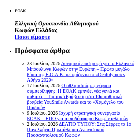
ΕΟΑΚ
Ελληνική Ομοσπονδία Αθλητισμού
Κωφών Ελλάδας
Ποιοι είμαστε
Πρόσφατα άρθρα
23 Ιουλίου, 2026
Δυναμική επιστροφή για το Ελληνικό
Μπόουλινγκ Κωφών στην Ευρώπη – Πρώτο μεγάλο
βήμα της Ε.Ο.Α.Κ. με ορίζοντα το «Deafolympics
Αθήνα 2029»
17 Ιουλίου, 2026
Ο αθλητισμός ως γέφυρα
συμπερίληψης: Η ΕΟΑΚ εμπνέει νέα γενιά και
μαθητές – Τιμητική βράβευση στα 10α μαθητικά
βραβεία YouSmile Awards και το «Χαμόγελο του
Παιδιού»
9 Ιουλίου, 2026
Ισχυρή στρατηγική συνεργασία
ΕΟΑΚ – ΕΠΟ για το ποδόσφαιρο Κωφών αθλητών
2 Ιουλίου, 2026
ΔΕΛΤΙΟ ΤΥΠΟΥ: Στις Σέρρες το 1ο
Πανελλήνιο Πρωτάθλημα Αγωνιστικού
Προσανατολισμού Κωφών