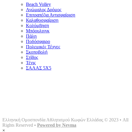
Beach Volley
Ανώμαλος Δρόμος
Επιτραπέζια Αντισφαίριση
Καλαθοσφαίριση
Κολύμβηση
Μπόουλινγκ
Πάλη
Ποδόσφαιρο
Πολεμικές Τέχνες
Σκοποβολή
Στίβος
Τένις
ΣΑΛΑΣ 5Χ5
Αρχική
Ομοσπονδία
Γραφείο τύπου
Σωματεία
Αθλήματα
Multimedia
Επικοινωνία
Ελληνική Ομοσπονδία Αθλητισμού Κωφών Ελλάδας © 2023 • All
Rights Reserved •
Powered by Nevma
×