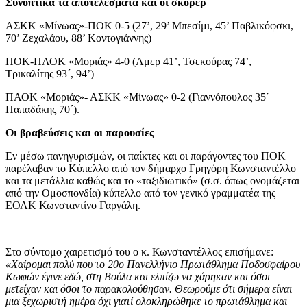
Συνοπτικά τα αποτελέσματα και οι σκόρερ
ΑΣΚΚ «Μίνωας»-ΠΟΚ 0-5 (27’, 29’ Μπεσίμι, 45’ Παβλικόφσκι,
70’ Ζεχαλάου, 88’ Κοντογιάννης)
ΠΟΚ-ΠΑΟΚ «Μοριάς» 4-0 (Aμερ 41’, Τσεκούρας 74’,
Τρικαλίτης 93´, 94’)
ΠΑΟΚ «Μοριάς»- ΑΣΚΚ «Μίνωας» 0-2 (Γιαννόπουλος 35´
Παπαδάκης 70´).
Οι βραβεύσεις και οι παρουσίες
Εν μέσω πανηγυρισμών, οι παίκτες και οι παράγοντες του ΠΟΚ
παρέλαβαν το Κύπελλο από τον δήμαρχο Γρηγόρη Κωνσταντέλλο
και τα μετάλλια καθώς και το «ταξιδιωτικό» (σ.σ. όπως ονομάζεται
από την Ομοσπονδία) κύπελλο από τον γενικό γραμματέα της
ΕΟΑΚ Κωνσταντίνο Γαργάλη.
Στο σύντομο χαιρετισμό του ο κ. Κωνσταντέλλος επισήμανε:
«Χαίρομαι πολύ που το 20ο Πανελλήνιο Πρωτάθλημα Ποδοσφαίρου
Κωφών έγινε εδώ, στη Βούλα και ελπίζω να χάρηκαν και όσοι
μετείχαν και όσοι το παρακολούθησαν. Θεωρούμε ότι σήμερα είναι
μια ξεχωριστή ημέρα όχι γιατί ολοκληρώθηκε το πρωτάθλημα και