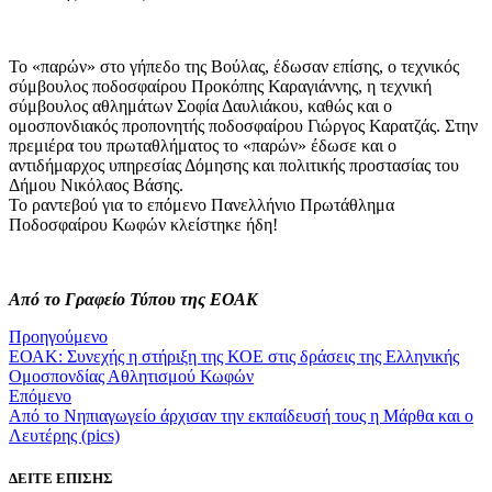
Το «παρών» στο γήπεδο της Βούλας, έδωσαν επίσης, ο τεχνικός
σύμβουλος ποδοσφαίρου Προκόπης Καραγιάννης, η τεχνική
σύμβουλος αθλημάτων Σοφία Δαυλιάκου, καθώς και ο
ομοσπονδιακός προπονητής ποδοσφαίρου Γιώργος Καρατζάς. Στην
πρεμιέρα του πρωταθλήματος το «παρών» έδωσε και ο
αντιδήμαρχος υπηρεσίας Δόμησης και πολιτικής προστασίας του
Δήμου Νικόλαος Βάσης.
Το ραντεβού για το επόμενο Πανελλήνιο Πρωτάθλημα
Ποδοσφαίρου Κωφών κλείστηκε ήδη!
Από το Γραφείο Τύπου της ΕΟΑΚ
Προηγούμενο
ΕΟΑΚ: Συνεχής η στήριξη της ΚΟΕ στις δράσεις της Ελληνικής
Ομοσπονδίας Αθλητισμού Κωφών
Επόμενο
Από το Νηπιαγωγείο άρχισαν την εκπαίδευσή τους η Μάρθα και ο
Λευτέρης (pics)
ΔΕΙΤΕ ΕΠΙΣΗΣ