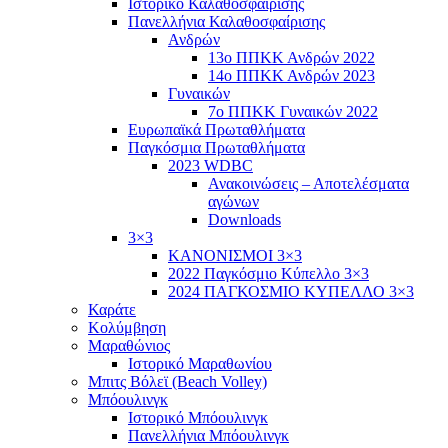
Ιστορικό Καλαθοσφαίρισης
Πανελλήνια Καλαθοσφαίρισης
Ανδρών
13ο ΠΠΚΚ Ανδρών 2022
14ο ΠΠΚΚ Ανδρών 2023
Γυναικών
7ο ΠΠΚΚ Γυναικών 2022
Ευρωπαϊκά Πρωταθλήματα
Παγκόσμια Πρωταθλήματα
2023 WDBC
Ανακοινώσεις – Αποτελέσματα
αγώνων
Downloads
3×3
ΚΑΝΟΝΙΣΜΟΙ 3×3
2022 Παγκόσμιο Κύπελλο 3×3
2024 ΠΑΓΚΟΣΜΙΟ ΚΥΠΕΛΛΟ 3×3
Καράτε
Κολύμβηση
Μαραθώνιος
Ιστορικό Μαραθωνίου
Μπιτς Βόλεϊ (Beach Volley)
Μπόουλινγκ
Ιστορικό Μπόουλινγκ
Πανελλήνια Μπόουλινγκ