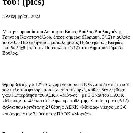
του! (pics)
3 Δεκεμβρίου, 2023
Με την παρουσία του Δημάρχου Βάρης-Βούλας-Βουλιαγμένης
Γρηγόρη Κωνσταντέλλου, έπεσε σήμερα (Κυριακή, 3/12) η αυλαία
του 20ου Πανελληνίου Πρωταθλήματος Ποδοσφαίρου Κωφών,
που διεξήχθη από την Παρασκευή (1/12), στο Δημοτικό Γήπεδο
Βούλας.
η
Θριαμβευτής για 12
συνεχόμενη φορά ο ΠΟΚ, που δεν διέψευσε
τον τίτλο του φαβορί, που είχε από την αρχή, καθώς δεν δέχθηκε
γκολ! Επικράτησε του ΑΣΚΚ «Μίνωας», με 5-0 και του ΠΑΟΚ
«Μοριάς» με 4-0 και στέφθηκε πρωταθλητής. Στο σημερινό (3/12)
η
αγώνα που κρινόταν η 2
θέση ο ΑΣΚΚ «Μίνωας» νίκησε με 2-0
η
και άφησε στην 3
θέση τον ΠΑΟΚ «Μοριάς».