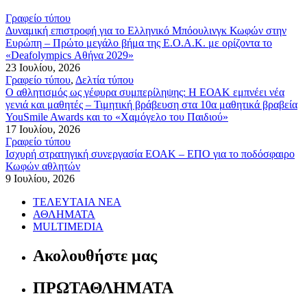
Γραφείο τύπου
Δυναμική επιστροφή για το Ελληνικό Μπόουλινγκ Κωφών στην
Ευρώπη – Πρώτο μεγάλο βήμα της Ε.Ο.Α.Κ. με ορίζοντα το
«Deafolympics Αθήνα 2029»
23 Ιουλίου, 2026
Γραφείο τύπου
,
Δελτία τύπου
Ο αθλητισμός ως γέφυρα συμπερίληψης: Η ΕΟΑΚ εμπνέει νέα
γενιά και μαθητές – Τιμητική βράβευση στα 10α μαθητικά βραβεία
YouSmile Awards και το «Χαμόγελο του Παιδιού»
17 Ιουλίου, 2026
Γραφείο τύπου
Ισχυρή στρατηγική συνεργασία ΕΟΑΚ – ΕΠΟ για το ποδόσφαιρο
Κωφών αθλητών
9 Ιουλίου, 2026
ΤΕΛΕΥΤΑΙΑ ΝΕΑ
ΑΘΛΗΜΑΤΑ
MULTIMEDIA
Ακολουθήστε μας
ΠΡΩΤΑΘΛΗΜΑΤΑ