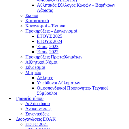
Αθλητικός Σύλλογος Κωφών – Βαρήκοων
Λάρισας
Σκοποί
Καταστατικό
Κανονισμοί – Έντυπα
Προκηρύξεις – Διαγωνισμοί
ΕΤΟΥΣ 2025
ΕΤΟΥΣ 2024
Έτους 2023
Έτους 2022
Προκηρύξεις Πρωταθλημάτων
Αθλητικοί Νόμοι
Σύνδεσμοι
Μητρώο
Αθλητές
Υπεύθυνοι Αθλημάτων
Ομοσπονδιακοί Προπονητές- Τεχνικοί
Σύμβουλοι
Γραφείο τύπου
Δελτία τύπου
Ανακοινώσεις
Συνεντεύξεις
Διοργανώσεις ΕΟΑΚ
EDTC 2021