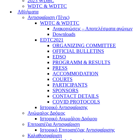
2023 WDBC
WDTC & WDTTC
Αθλήματα
Αντισφαίριση (Τένις)
WDTC & WDTTC
Ανακοινώσεις – Αποτελέσματα αγώνων
Downloads
EDTC2021
ORGANIZING COMMITTEE
OFFICIAL BULLETINS
EDSO
PROGRAMM & RESULTS
PRESS
ACCOMMODATION
COURTS
PARTICIPANTS
SPONSORS
CONTACT DETAILS
COVID PROTOCOLS
Ιστορικό Αντισφαίρισης
Ανώμαλος Δρόμος
Ιστορικό Ανωμάλου Δρόμου
Επιτραπέζια Αντισφαίριση
Ιστορικό Επιτραπέζιας Αντισφαίρισης
Καλαθοσφαίριση