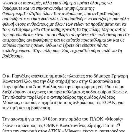
γίνονται οι απονομές, αλλά γιατί σήμερα πρέπει όλοι μας να
θυμόμαστε και να επικοινωνούμε τα μηνύματα της
συμπεριληπτικότητας όλων των ανθρώπων, που αντιμετωπίζουν
οποιαδήποτε φυσική δυσκολία. Προσπαθούμε να φτιάξουμε μια πόλη
φιλική στους ανθρώπους με όλων των ειδών τα προβλήματα και να
τους εντάξουμε μέσα στην καθημερινότητα της πόλης Μέρος αυτής
της προσπάθειας είναι και οι αθλητικοί αγώνες είτε ποδοσφαίρου είτε
επιτραπέζιας αντισφαίρισης και σε επίπεδο πρωταθλημάτων και σε
επίπεδο προπονήσεων. Θέλω να ξέρετε ότι είσαστε πάντα
καλοδεχούμενοι στην πόλη μας. Σας ευχαριστώ πάρα πολύ για τη
βράβευση».
Ο κ. Γαργάλης απένειμε τιμητικές πλακέτες στο δήμαρχο Γρηγόρη
Κωνσταντέλλο, για την όλη στήριξή του στην Ομοσπονδία και
στην ομάδα του Άρη Βούλας για την παραχώρηση γηπέδου όπου
διεξήχθησαν οι αγώνες του πρωταθλήματος ποδοσφαίρου Κωφών.
Την πλακέτα παρέλαβε ο αντιπρόεδρος της ομάδος Ανδρέας
Μούκιος, ο οποίος ευχαρίστησε τους ανθρώπους της ΕΟΑΚ, για
την τιμή και τη βράβευση.
η
Την απονομή για την 3
θέση στην ομάδα του ΠΑΟΚ «Μοριάς»
η
έκανε ο πρόεδρος της ΟΜΚΕ Κωνσταντίνος Σίμψης. Για τη 2
θέση την απονομή στον ΑΣΚΚ «Μίνωας» έκανε ο αντιπρόεδρος