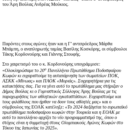
του Άρη Βούλας Ανδρέας Μούκιος.
Παρόντες στους αγώνες ήταν και η Γ’ αντιπρόεδρος Μάρθα
Μπάμπη, ο αναπληρωτής ταμίας Βασίλης Κοσκόρης, οι σύμβουλοι
Τάκης Κορδονούρης και Γιάννης Στουφής.
Στο χαιρετισμό του ο κ. Κορδονούρης υπογράμμισε:
ο
«
Ολοκληρώσαμε το 20
Πανελλήνιο Πρωτάθλημα Ποδοσφαίρου
Κωφών κι ευχαριστούμε τη αυταπάρνηση των σωματείων ΠΟΚ,
ΑΣΚΚ «Μίνωας» και ΠΑΟΚ «Μοριάς». Συγχαρητήρια για τις
κατακτήσεις σας. Για να γίνει αυτό το πρωτάθλημα μας στήριξαν ο
Δήμος Βούλας κι ο Γυμναστικός Σύλλογος Άρης Βούλας με τις
παραχωρήσεις των αθλητικών εγκαταστάσεων. Ευχαριστούμε και
τους φιλάθλους που ήρθαν να δουν τους αθλητές μας»
και ο
σύμβουλος της ΕΟΑΚ κατέληξε:
«Το 2024 διεξάγεται το ευρωπαϊκό
πρωτάθλημα ποδοσφαίρου κωφών στην Τουρκία και η ΕΟΑΚ με
αυτό το πανελλήνιο αρχίζει το νέο προγραμματισμό της, όπου ο
στόχος είναι η συμμετοχή στους Ολυμπιακούς Αγώνες Κωφών στο
Τόκυο της Ιαπωνίας το 2025».