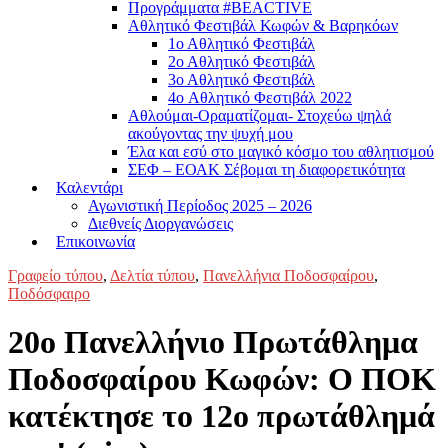
Προγράμματα #BEACTIVE
Αθλητικό Φεστιβάλ Κωφών & Βαρηκόων
1ο Αθλητικό Φεστιβάλ
2ο Αθλητικό Φεστιβάλ
3ο Αθλητικό Φεστιβάλ
4o Αθλητικό Φεστιβάλ 2022
Αθλούμαι-Οραματίζομαι- Στοχεύω ψηλά
ακούγοντας την ψυχή μου
Έλα και εσύ στο μαγικό κόσμο του αθλητισμού
ΣΕΦ – ΕΟΑΚ Σέβομαι τη διαφορετικότητα
Καλεντάρι
Αγωνιστική Περίοδος 2025 – 2026
Διεθνείς Διοργανώσεις
Επικοινωνία
Γραφείο τύπου
,
Δελτία τύπου
,
Πανελλήνια Ποδοσφαίρου
,
Ποδόσφαιρο
20ο Πανελλήνιο Πρωτάθλημα
Ποδοσφαίρου Κωφών: Ο ΠΟΚ
κατέκτησε το 12ο πρωτάθλημά