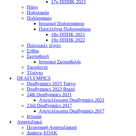
17ο ΠΠΜΚ 2023
Πάλη
Ποδηλασία
Ποδόσφαιρο
Ιστορικό Ποδοσφαίρου
Πανελλήνια Ποδοσφαίρου
18ο ΠΠΠΚ 2021
19ο ΠΠΠΚ 2022
Πολεμικές τέχνες
Στίβος
Σκοποβολή
Ιστορικό Σκοποβολής
Ταεκβοντό
Τζούντο
DEAFLYMPICS
Deaflympics 2025 Tokyo
Deaflympics 2022 Brazil
24th Deaflympics 2021
Αποτελέσματα Deaflympics 2021
23rd Deaflympics 2017
Αποτελέσματα Deaflympics 2017
Ιστορία
Αναπτυξιακό
Περιγραφή Αναπτυξιακού
Δράσεις ΕΟΑΚ