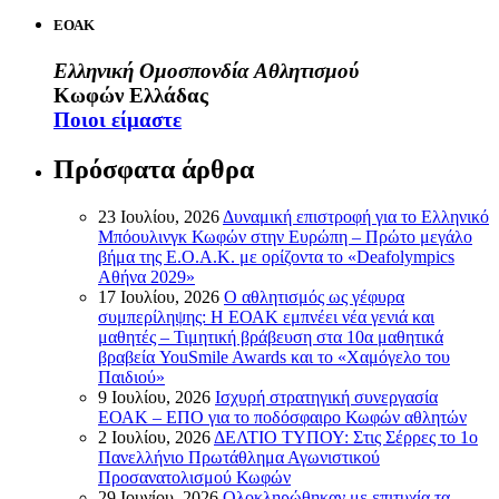
ΕΟΑΚ
Ελληνική Ομοσπονδία Αθλητισμού
Κωφών Ελλάδας
Ποιοι είμαστε
Πρόσφατα άρθρα
23 Ιουλίου, 2026
Δυναμική επιστροφή για το Ελληνικό
Μπόουλινγκ Κωφών στην Ευρώπη – Πρώτο μεγάλο
βήμα της Ε.Ο.Α.Κ. με ορίζοντα το «Deafolympics
Αθήνα 2029»
17 Ιουλίου, 2026
Ο αθλητισμός ως γέφυρα
συμπερίληψης: Η ΕΟΑΚ εμπνέει νέα γενιά και
μαθητές – Τιμητική βράβευση στα 10α μαθητικά
βραβεία YouSmile Awards και το «Χαμόγελο του
Παιδιού»
9 Ιουλίου, 2026
Ισχυρή στρατηγική συνεργασία
ΕΟΑΚ – ΕΠΟ για το ποδόσφαιρο Κωφών αθλητών
2 Ιουλίου, 2026
ΔΕΛΤΙΟ ΤΥΠΟΥ: Στις Σέρρες το 1ο
Πανελλήνιο Πρωτάθλημα Αγωνιστικού
Προσανατολισμού Κωφών
29 Ιουνίου, 2026
Ολοκληρώθηκαν με επιτυχία τα