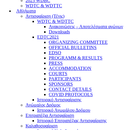
2023 WDBC
WDTC & WDTTC
Αθλήματα
Αντισφαίριση (Τένις)
WDTC & WDTTC
Ανακοινώσεις – Αποτελέσματα αγώνων
Downloads
EDTC2021
ORGANIZING COMMITTEE
OFFICIAL BULLETINS
EDSO
PROGRAMM & RESULTS
PRESS
ACCOMMODATION
COURTS
PARTICIPANTS
SPONSORS
CONTACT DETAILS
COVID PROTOCOLS
Ιστορικό Αντισφαίρισης
Ανώμαλος Δρόμος
Ιστορικό Ανωμάλου Δρόμου
Επιτραπέζια Αντισφαίριση
Ιστορικό Επιτραπέζιας Αντισφαίρισης
Καλαθοσφαίριση