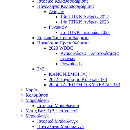
Ιστορικό Καλαθοσφαίρισης
Πανελλήνια Καλαθοσφαίρισης
Ανδρών
13ο ΠΠΚΚ Ανδρών 2022
14ο ΠΠΚΚ Ανδρών 2023
Γυναικών
7ο ΠΠΚΚ Γυναικών 2022
Ευρωπαϊκά Πρωταθλήματα
Παγκόσμια Πρωταθλήματα
2023 WDBC
Ανακοινώσεις – Αποτελέσματα
αγώνων
Downloads
3×3
ΚΑΝΟΝΙΣΜΟΙ 3×3
2022 Παγκόσμιο Κύπελλο 3×3
2024 ΠΑΓΚΟΣΜΙΟ ΚΥΠΕΛΛΟ 3×3
Καράτε
Κολύμβηση
Μαραθώνιος
Ιστορικό Μαραθωνίου
Μπιτς Βόλεϊ (Beach Volley)
Μπόουλινγκ
Ιστορικό Μπόουλινγκ
Πανελλήνια Μπόουλινγκ