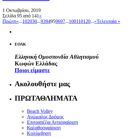
1 Οκτωβρίου, 2019
Σελίδα 95 από 141
«
Πρώτη
«
...
10
20
30
...
93
94
95
96
97
...
100
110
120
...
»
Τελευταία »
ΕΟΑΚ
Ελληνική Ομοσπονδία Αθλητισμού
Κωφών Ελλάδας
Ποιοι είμαστε
Ακολουθήστε μας
ΠΡΩΤΑΘΛΗΜΑΤΑ
Beach Volley
Ανώμαλος Δρόμος
Επιτραπέζια Αντισφαίριση
Καλαθοσφαίριση
Κολύμβηση