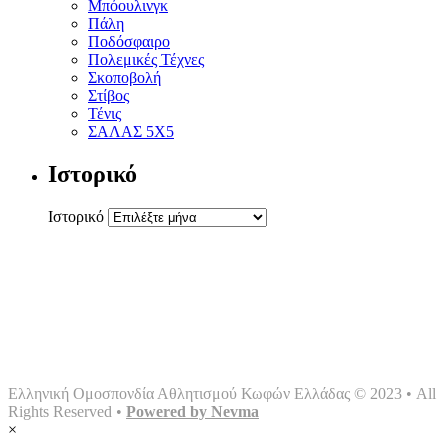
Μπόουλινγκ
Πάλη
Ποδόσφαιρο
Πολεμικές Τέχνες
Σκοποβολή
Στίβος
Τένις
ΣΑΛΑΣ 5Χ5
Ιστορικό
Ιστορικό
Αρχική
Ομοσπονδία
Γραφείο τύπου
Σωματεία
Αθλήματα
Multimedia
Επικοινωνία
Ελληνική Ομοσπονδία Αθλητισμού Κωφών Ελλάδας © 2023 • All
Rights Reserved •
Powered by Nevma
×