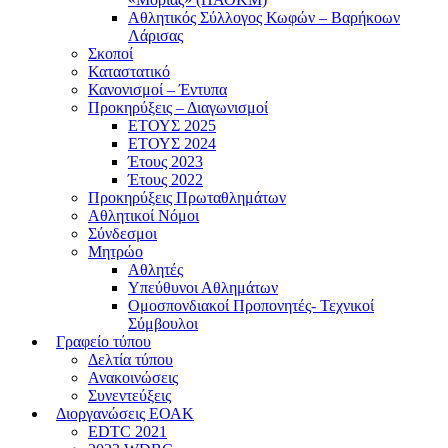
Αθλητικός Σύλλογος Κωφών – Βαρήκοων
Λάρισας
Σκοποί
Καταστατικό
Κανονισμοί – Έντυπα
Προκηρύξεις – Διαγωνισμοί
ΕΤΟΥΣ 2025
ΕΤΟΥΣ 2024
Έτους 2023
Έτους 2022
Προκηρύξεις Πρωταθλημάτων
Αθλητικοί Νόμοι
Σύνδεσμοι
Μητρώο
Αθλητές
Υπεύθυνοι Αθλημάτων
Ομοσπονδιακοί Προπονητές- Τεχνικοί
Σύμβουλοι
Γραφείο τύπου
Δελτία τύπου
Ανακοινώσεις
Συνεντεύξεις
Διοργανώσεις ΕΟΑΚ
EDTC 2021