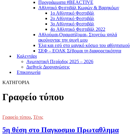
Προγράμματα #BEACTIVE
Αθλητικό Φεστιβάλ Κωφών & Βαρηκόων
1ο Αθλητικό Φεστιβάλ
2ο Αθλητικό Φεστιβάλ
3ο Αθλητικό Φεστιβάλ
4o Αθλητικό Φεστιβάλ 2022
Αθλούμαι-Οραματίζομαι- Στοχεύω ψηλά
ακούγοντας την ψυχή μου
Έλα και εσύ στο μαγικό κόσμο του αθλητισμού
ΣΕΦ – ΕΟΑΚ Σέβομαι τη διαφορετικότητα
Καλεντάρι
Αγωνιστική Περίοδος 2025 – 2026
Διεθνείς Διοργανώσεις
Επικοινωνία
ΚΑΤΗΓΟΡΙΑ
Γραφείο τύπου
Γραφείο τύπου
,
Τένις
5η θέση στο Παγκοσμιο Πρωταθλημα