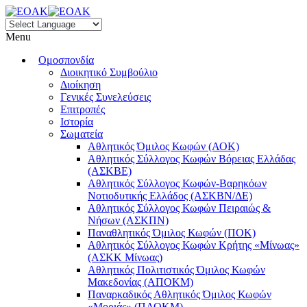
Menu
Ομοσπονδία
Διοικητικό Συμβούλιο
Διοίκηση
Γενικές Συνελεύσεις
Επιτροπές
Ιστορία
Σωματεία
Αθλητικός Όμιλος Κωφών (ΑΟΚ)
Αθλητικός Σύλλογος Κωφών Βόρειας Ελλάδας
(ΑΣΚΒΕ)
Αθλητικός Σύλλογος Κωφών-Βαρηκόων
Νοτιοδυτικής Ελλάδος (ΑΣΚΒΝ/ΔΕ)
Αθλητικός Σύλλογος Κωφών Πειραιώς &
Νήσων (ΑΣΚΠΝ)
Παναθλητικός Όμιλος Κωφών (ΠΟΚ)
Αθλητικός Σύλλογος Κωφών Κρήτης «Μίνωας»
(ΑΣΚΚ Μίνωας)
Αθλητικός Πολιτιστικός Όμιλος Κωφών
Μακεδονίας (ΑΠΟΚΜ)
Παναρκαδικός Αθλητικός Όμιλος Κωφών
«Μοριάς» (ΠΑΟΚΜ)