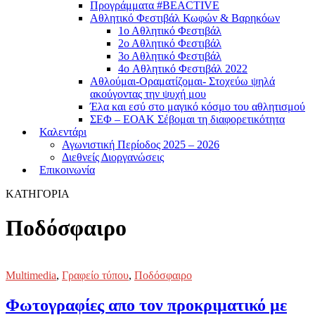
Προγράμματα #BEACTIVE
Αθλητικό Φεστιβάλ Κωφών & Βαρηκόων
1ο Αθλητικό Φεστιβάλ
2ο Αθλητικό Φεστιβάλ
3ο Αθλητικό Φεστιβάλ
4o Αθλητικό Φεστιβάλ 2022
Αθλούμαι-Οραματίζομαι- Στοχεύω ψηλά
ακούγοντας την ψυχή μου
Έλα και εσύ στο μαγικό κόσμο του αθλητισμού
ΣΕΦ – ΕΟΑΚ Σέβομαι τη διαφορετικότητα
Καλεντάρι
Αγωνιστική Περίοδος 2025 – 2026
Διεθνείς Διοργανώσεις
Επικοινωνία
ΚΑΤΗΓΟΡΙΑ
Ποδόσφαιρο
Multimedia
,
Γραφείο τύπου
,
Ποδόσφαιρο
Φωτογραφίες απο τον προκριματικό με