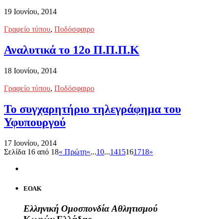
19 Ιουνίου, 2014
Γραφείο τύπου
,
Ποδόσφαιρο
Αναλυτικά το 12ο Π.Π.Π.Κ
18 Ιουνίου, 2014
Γραφείο τύπου
,
Ποδόσφαιρο
Το συγχαρητήριο τηλεγράφημα του
Υφυπουργού
17 Ιουνίου, 2014
Σελίδα 16 από 18
« Πρώτη
«
...
10
...
14
15
16
17
18
»
ΕΟΑΚ
Ελληνική Ομοσπονδία Αθλητισμού