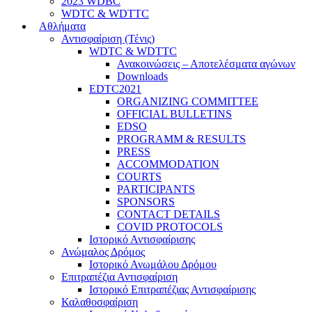
2023 WDBC
WDTC & WDTTC
Αθλήματα
Αντισφαίριση (Τένις)
WDTC & WDTTC
Ανακοινώσεις – Αποτελέσματα αγώνων
Downloads
EDTC2021
ORGANIZING COMMITTEE
OFFICIAL BULLETINS
EDSO
PROGRAMM & RESULTS
PRESS
ACCOMMODATION
COURTS
PARTICIPANTS
SPONSORS
CONTACT DETAILS
COVID PROTOCOLS
Ιστορικό Αντισφαίρισης
Ανώμαλος Δρόμος
Ιστορικό Ανωμάλου Δρόμου
Επιτραπέζια Αντισφαίριση
Ιστορικό Επιτραπέζιας Αντισφαίρισης
Καλαθοσφαίριση