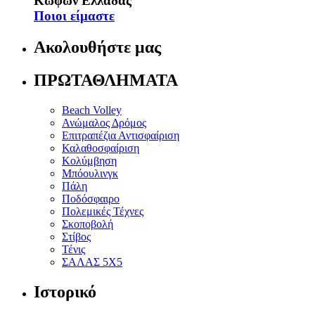
Κωφών Ελλάδας
Ποιοι είμαστε
Ακολουθήστε μας
ΠΡΩΤΑΘΛΗΜΑΤΑ
Beach Volley
Ανώμαλος Δρόμος
Επιτραπέζια Αντισφαίριση
Καλαθοσφαίριση
Κολύμβηση
Μπόουλινγκ
Πάλη
Ποδόσφαιρο
Πολεμικές Τέχνες
Σκοποβολή
Στίβος
Τένις
ΣΑΛΑΣ 5Χ5
Ιστορικό