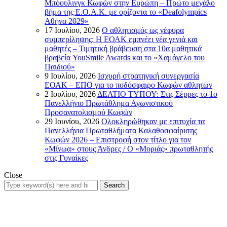
Μπόουλινγκ Κωφών στην Ευρώπη – Πρώτο μεγάλο
βήμα της Ε.Ο.Α.Κ. με ορίζοντα το «Deafolympics
Αθήνα 2029»
17 Ιουλίου, 2026
Ο αθλητισμός ως γέφυρα
συμπερίληψης: Η ΕΟΑΚ εμπνέει νέα γενιά και
μαθητές – Τιμητική βράβευση στα 10α μαθητικά
βραβεία YouSmile Awards και το «Χαμόγελο του
Παιδιού»
9 Ιουλίου, 2026
Ισχυρή στρατηγική συνεργασία
ΕΟΑΚ – ΕΠΟ για το ποδόσφαιρο Κωφών αθλητών
2 Ιουλίου, 2026
ΔΕΛΤΙΟ ΤΥΠΟΥ: Στις Σέρρες το 1ο
Πανελλήνιο Πρωτάθλημα Αγωνιστικού
Προσανατολισμού Κωφών
29 Ιουνίου, 2026
Ολοκληρώθηκαν με επιτυχία τα
Πανελλήνια Πρωταθλήματα Καλαθοσφαίρισης
Κωφών 2026 – Επιστροφή στον τίτλο για τον
«Μίνωα» στους Άνδρες / Ο «Μοριάς» πρωταθλητής
στις Γυναίκες
Close