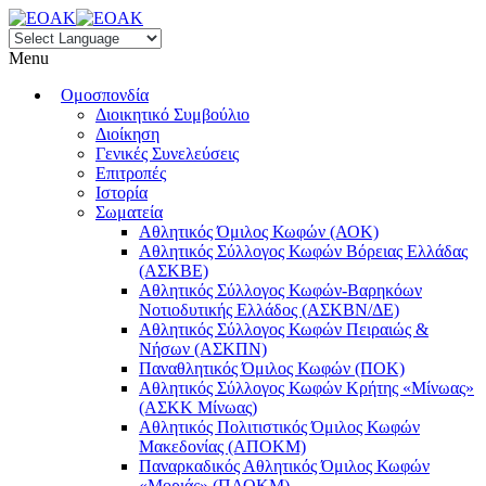
Menu
Ομοσπονδία
Διοικητικό Συμβούλιο
Διοίκηση
Γενικές Συνελεύσεις
Επιτροπές
Ιστορία
Σωματεία
Αθλητικός Όμιλος Κωφών (ΑΟΚ)
Αθλητικός Σύλλογος Κωφών Βόρειας Ελλάδας
(ΑΣΚΒΕ)
Αθλητικός Σύλλογος Κωφών-Βαρηκόων
Νοτιοδυτικής Ελλάδος (ΑΣΚΒΝ/ΔΕ)
Αθλητικός Σύλλογος Κωφών Πειραιώς &
Νήσων (ΑΣΚΠΝ)
Παναθλητικός Όμιλος Κωφών (ΠΟΚ)
Αθλητικός Σύλλογος Κωφών Κρήτης «Μίνωας»
(ΑΣΚΚ Μίνωας)
Αθλητικός Πολιτιστικός Όμιλος Κωφών
Μακεδονίας (ΑΠΟΚΜ)
Παναρκαδικός Αθλητικός Όμιλος Κωφών
«Μοριάς» (ΠΑΟΚΜ)