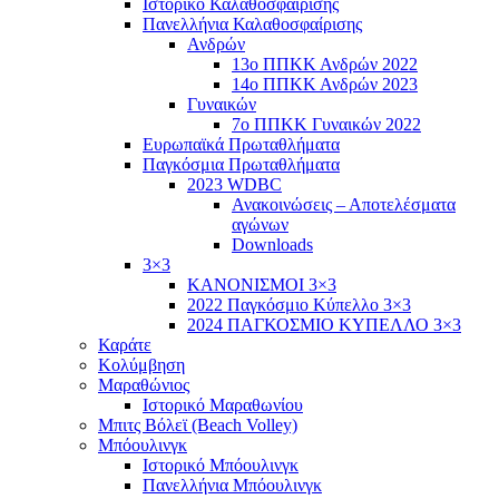
Ιστορικό Καλαθοσφαίρισης
Πανελλήνια Καλαθοσφαίρισης
Ανδρών
13ο ΠΠΚΚ Ανδρών 2022
14ο ΠΠΚΚ Ανδρών 2023
Γυναικών
7ο ΠΠΚΚ Γυναικών 2022
Ευρωπαϊκά Πρωταθλήματα
Παγκόσμια Πρωταθλήματα
2023 WDBC
Ανακοινώσεις – Αποτελέσματα
αγώνων
Downloads
3×3
ΚΑΝΟΝΙΣΜΟΙ 3×3
2022 Παγκόσμιο Κύπελλο 3×3
2024 ΠΑΓΚΟΣΜΙΟ ΚΥΠΕΛΛΟ 3×3
Καράτε
Κολύμβηση
Μαραθώνιος
Ιστορικό Μαραθωνίου
Μπιτς Βόλεϊ (Beach Volley)
Μπόουλινγκ
Ιστορικό Μπόουλινγκ
Πανελλήνια Μπόουλινγκ