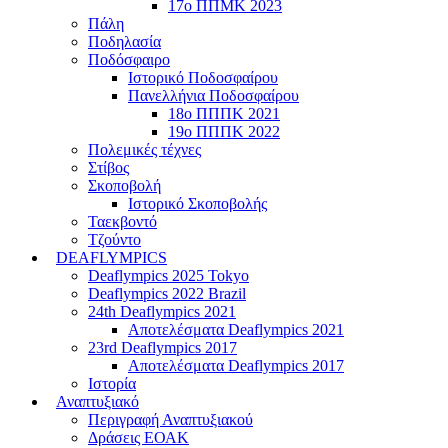
17ο ΠΠΜΚ 2023
Πάλη
Ποδηλασία
Ποδόσφαιρο
Ιστορικό Ποδοσφαίρου
Πανελλήνια Ποδοσφαίρου
18ο ΠΠΠΚ 2021
19ο ΠΠΠΚ 2022
Πολεμικές τέχνες
Στίβος
Σκοποβολή
Ιστορικό Σκοποβολής
Ταεκβοντό
Τζούντο
DEAFLYMPICS
Deaflympics 2025 Tokyo
Deaflympics 2022 Brazil
24th Deaflympics 2021
Αποτελέσματα Deaflympics 2021
23rd Deaflympics 2017
Αποτελέσματα Deaflympics 2017
Ιστορία
Αναπτυξιακό
Περιγραφή Αναπτυξιακού
Δράσεις ΕΟΑΚ