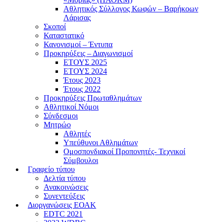
Αθλητικός Σύλλογος Κωφών – Βαρήκοων
Λάρισας
Σκοποί
Καταστατικό
Κανονισμοί – Έντυπα
Προκηρύξεις – Διαγωνισμοί
ΕΤΟΥΣ 2025
ΕΤΟΥΣ 2024
Έτους 2023
Έτους 2022
Προκηρύξεις Πρωταθλημάτων
Αθλητικοί Νόμοι
Σύνδεσμοι
Μητρώο
Αθλητές
Υπεύθυνοι Αθλημάτων
Ομοσπονδιακοί Προπονητές- Τεχνικοί
Σύμβουλοι
Γραφείο τύπου
Δελτία τύπου
Ανακοινώσεις
Συνεντεύξεις
Διοργανώσεις ΕΟΑΚ
EDTC 2021