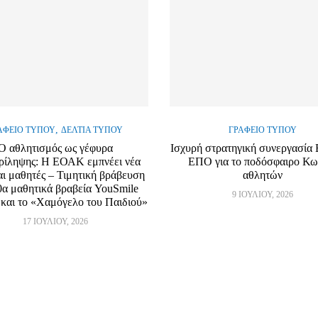
,
ΑΦΕΊΟ ΤΎΠΟΥ
ΔΕΛΤΊΑ ΤΎΠΟΥ
ΓΡΑΦΕΊΟ ΤΎΠΟΥ
Ο αθλητισμός ως γέφυρα
Ισχυρή στρατηγική συνεργασί
ρίληψης: Η ΕΟΑΚ εμπνέει νέα
ΕΠΟ για το ποδόσφαιρο Κ
αι μαθητές – Τιμητική βράβευση
αθλητών
0α μαθητικά βραβεία YouSmile
9 ΙΟΥΛΊΟΥ, 2026
και το «Χαμόγελο του Παιδιού»
17 ΙΟΥΛΊΟΥ, 2026