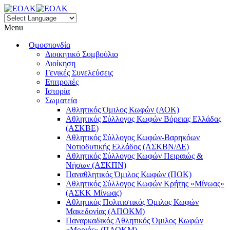
Menu
Ομοσπονδία
Διοικητικό Συμβούλιο
Διοίκηση
Γενικές Συνελεύσεις
Επιτροπές
Ιστορία
Σωματεία
Αθλητικός Όμιλος Κωφών (ΑΟΚ)
Αθλητικός Σύλλογος Κωφών Βόρειας Ελλάδας
(ΑΣΚΒΕ)
Αθλητικός Σύλλογος Κωφών-Βαρηκόων
Νοτιοδυτικής Ελλάδος (ΑΣΚΒΝ/ΔΕ)
Αθλητικός Σύλλογος Κωφών Πειραιώς &
Νήσων (ΑΣΚΠΝ)
Παναθλητικός Όμιλος Κωφών (ΠΟΚ)
Αθλητικός Σύλλογος Κωφών Κρήτης «Μίνωας»
(ΑΣΚΚ Μίνωας)
Αθλητικός Πολιτιστικός Όμιλος Κωφών
Μακεδονίας (ΑΠΟΚΜ)
Παναρκαδικός Αθλητικός Όμιλος Κωφών
«Μοριάς» (ΠΑΟΚΜ)