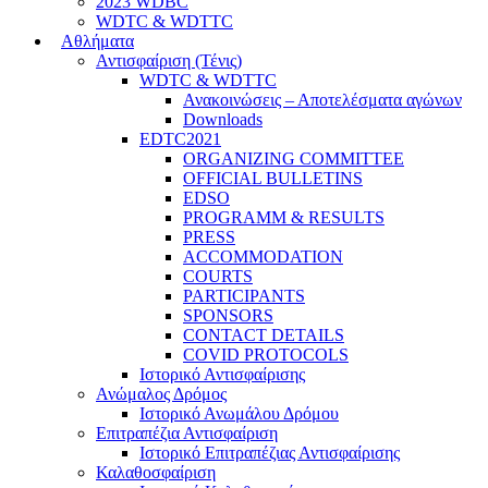
2023 WDBC
WDTC & WDTTC
Αθλήματα
Αντισφαίριση (Τένις)
WDTC & WDTTC
Ανακοινώσεις – Αποτελέσματα αγώνων
Downloads
EDTC2021
ORGANIZING COMMITTEE
OFFICIAL BULLETINS
EDSO
PROGRAMM & RESULTS
PRESS
ACCOMMODATION
COURTS
PARTICIPANTS
SPONSORS
CONTACT DETAILS
COVID PROTOCOLS
Ιστορικό Αντισφαίρισης
Ανώμαλος Δρόμος
Ιστορικό Ανωμάλου Δρόμου
Επιτραπέζια Αντισφαίριση
Ιστορικό Επιτραπέζιας Αντισφαίρισης
Καλαθοσφαίριση