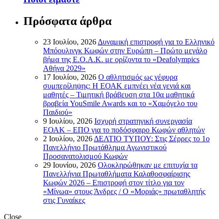
Πρόσφατα άρθρα
23 Ιουλίου, 2026
Δυναμική επιστροφή για το Ελληνικό
Μπόουλινγκ Κωφών στην Ευρώπη – Πρώτο μεγάλο
βήμα της Ε.Ο.Α.Κ. με ορίζοντα το «Deafolympics
Αθήνα 2029»
17 Ιουλίου, 2026
Ο αθλητισμός ως γέφυρα
συμπερίληψης: Η ΕΟΑΚ εμπνέει νέα γενιά και
μαθητές – Τιμητική βράβευση στα 10α μαθητικά
βραβεία YouSmile Awards και το «Χαμόγελο του
Παιδιού»
9 Ιουλίου, 2026
Ισχυρή στρατηγική συνεργασία
ΕΟΑΚ – ΕΠΟ για το ποδόσφαιρο Κωφών αθλητών
2 Ιουλίου, 2026
ΔΕΛΤΙΟ ΤΥΠΟΥ: Στις Σέρρες το 1ο
Πανελλήνιο Πρωτάθλημα Αγωνιστικού
Προσανατολισμού Κωφών
29 Ιουνίου, 2026
Ολοκληρώθηκαν με επιτυχία τα
Πανελλήνια Πρωταθλήματα Καλαθοσφαίρισης
Κωφών 2026 – Επιστροφή στον τίτλο για τον
«Μίνωα» στους Άνδρες / Ο «Μοριάς» πρωταθλητής
στις Γυναίκες
Close