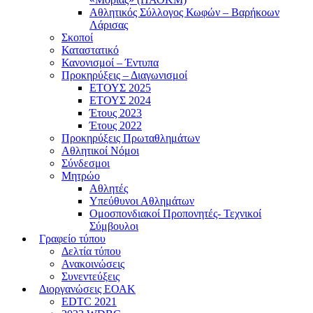
Αθλητικός Σύλλογος Κωφών – Βαρήκοων
Λάρισας
Σκοποί
Καταστατικό
Κανονισμοί – Έντυπα
Προκηρύξεις – Διαγωνισμοί
ΕΤΟΥΣ 2025
ΕΤΟΥΣ 2024
Έτους 2023
Έτους 2022
Προκηρύξεις Πρωταθλημάτων
Αθλητικοί Νόμοι
Σύνδεσμοι
Μητρώο
Αθλητές
Υπεύθυνοι Αθλημάτων
Ομοσπονδιακοί Προπονητές- Τεχνικοί
Σύμβουλοι
Γραφείο τύπου
Δελτία τύπου
Ανακοινώσεις
Συνεντεύξεις
Διοργανώσεις ΕΟΑΚ
EDTC 2021