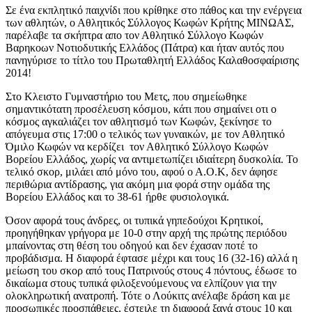
Σε ένα εκπλητικό παιχνίδι που κρίθηκε στο πάθος και την ενέργεια
των αθλητών, ο Αθλητικός Σύλλογος Κωφών Κρήτης ΜΙΝΩΑΣ,
παρέλαβε τα σκήπτρα απο τον Αθλητικό Σύλλογο Κωφών
Βαρηκοων Νοτιοδυτικής Ελλάδος (Πάτρα) και ήταν αυτός που
πανηγύρισε το τίτλο του Πρωταθλητή Ελλάδος Καλαθοσφαίρισης
2014!
Στο Κλειστο Γυμναστήριο του Μετς, που σημείωθηκε
σημαντικότατη προσέλευση κόσμου, κάτι που σημαίνει οτι ο
κόσμος αγκαλιάζει τον αθλητισμό των Κωφών, ξεκίνησε το
απόγευμα στις 17:00 o τελικός των γυναικών, με τον Αθλητικό
Όμιλο Κωφών να κερδίζει τον Αθλητικό Σύλλογο Κωφών
Βορείου Ελλάδος, χωρίς να αντιμετωπίζει ιδιαίτερη δυσκολία. Το
τελικό σκορ, μιλάει από μόνο του, αφού ο Α.Ο.Κ, δεν άφησε
περιθώρια αντίδρασης, για ακόμη μια φορά στην ομάδα της
Βορείου Ελλάδος και το 38-61 ήρθε φυσιολογικά.
Όσον αφορά τους άνδρες, οι τυπικά γηπεδούχοι Κρητικοί,
προηγήθηκαν γρήγορα με 10-0 στην αρχή της πρώτης περιόδου
μπαίνοντας στη θέση του οδηγού και δεν έχασαν ποτέ το
προβάδισμα. Η διαφορά έφτασε μέχρι και τους 16 (32-16) αλλά η
μείωση του σκορ από τους Πατρινούς στους 4 πόντους, έδωσε το
δικαίωμα στους τυπικά φιλοξενούμενους να ελπίζουν για την
ολοκληρωτική ανατροπή. Τότε ο Λούκιτς ανέλαβε δράση και με
προσωπικές προσπάθειες, έστειλε τη διαφορά ξανά στους 10 και