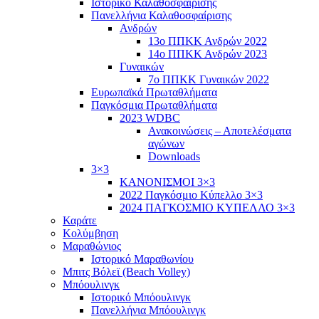
Ιστορικό Καλαθοσφαίρισης
Πανελλήνια Καλαθοσφαίρισης
Ανδρών
13ο ΠΠΚΚ Ανδρών 2022
14ο ΠΠΚΚ Ανδρών 2023
Γυναικών
7ο ΠΠΚΚ Γυναικών 2022
Ευρωπαϊκά Πρωταθλήματα
Παγκόσμια Πρωταθλήματα
2023 WDBC
Ανακοινώσεις – Αποτελέσματα
αγώνων
Downloads
3×3
ΚΑΝΟΝΙΣΜΟΙ 3×3
2022 Παγκόσμιο Κύπελλο 3×3
2024 ΠΑΓΚΟΣΜΙΟ ΚΥΠΕΛΛΟ 3×3
Καράτε
Κολύμβηση
Μαραθώνιος
Ιστορικό Μαραθωνίου
Μπιτς Βόλεϊ (Beach Volley)
Μπόουλινγκ
Ιστορικό Μπόουλινγκ
Πανελλήνια Μπόουλινγκ