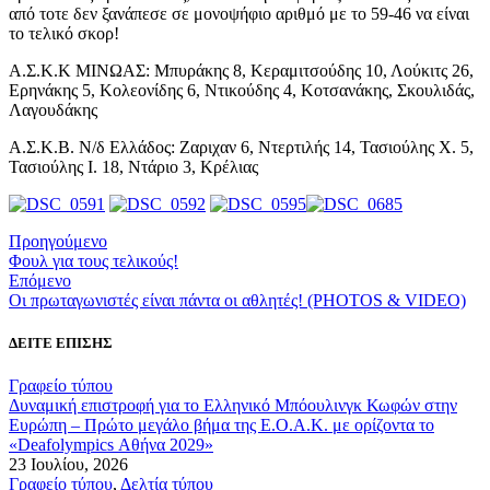
από τοτε δεν ξανάπεσε σε μονοψήφιο αριθμό με το 59-46 να είναι
το τελικό σκορ!
Α.Σ.Κ.Κ ΜΙΝΩΑΣ: Μπυράκης 8, Κεραμιτσούδης 10, Λούκιτς 26,
Ερηνάκης 5, Κολεονίδης 6, Ντικούδης 4, Κοτσανάκης, Σκουλιδάς,
Λαγουδάκης
Α.Σ.Κ.Β. Ν/δ Ελλάδος: Ζαριχαν 6, Ντερτιλής 14, Τασιούλης Χ. 5,
Τασιούλης Ι. 18, Ντάριο 3, Κρέλιας
Προηγούμενο
Φουλ για τους τελικούς!
Επόμενο
Οι πρωταγωνιστές είναι πάντα οι αθλητές! (PHOTOS & VIDEO)
ΔΕΙΤΕ ΕΠΙΣΗΣ
Γραφείο τύπου
Δυναμική επιστροφή για το Ελληνικό Μπόουλινγκ Κωφών στην
Ευρώπη – Πρώτο μεγάλο βήμα της Ε.Ο.Α.Κ. με ορίζοντα το
«Deafolympics Αθήνα 2029»
23 Ιουλίου, 2026
Γραφείο τύπου
,
Δελτία τύπου