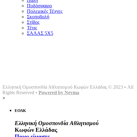
Πάλη
Ποδόσφαιρο
Πολεμικές Τέχνες
Σκοποβολή
Στίβος
Τένις
ΣΑΛΑΣ 5Χ5
Αρχική
Ομοσπονδία
Γραφείο τύπου
Σωματεία
Αθλήματα
Multimedia
Επικοινωνία
Ελληνική Ομοσπονδία Αθλητισμού Κωφών Ελλάδας © 2023 • All
Rights Reserved •
Powered by Nevma
×
ΕΟΑΚ
Ελληνική Ομοσπονδία Αθλητισμού
Κωφών Ελλάδας
Ποιοι είμαστε