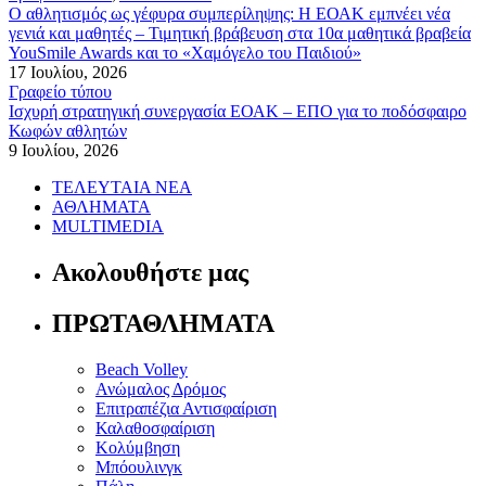
Ο αθλητισμός ως γέφυρα συμπερίληψης: Η ΕΟΑΚ εμπνέει νέα
γενιά και μαθητές – Τιμητική βράβευση στα 10α μαθητικά βραβεία
YouSmile Awards και το «Χαμόγελο του Παιδιού»
17 Ιουλίου, 2026
Γραφείο τύπου
Ισχυρή στρατηγική συνεργασία ΕΟΑΚ – ΕΠΟ για το ποδόσφαιρο
Κωφών αθλητών
9 Ιουλίου, 2026
ΤΕΛΕΥΤΑΙΑ ΝΕΑ
ΑΘΛΗΜΑΤΑ
MULTIMEDIA
Ακολουθήστε μας
ΠΡΩΤΑΘΛΗΜΑΤΑ
Beach Volley
Ανώμαλος Δρόμος
Επιτραπέζια Αντισφαίριση
Καλαθοσφαίριση
Κολύμβηση
Μπόουλινγκ