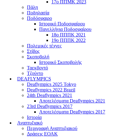
17ο ΠΠΜΚ 2023
Πάλη
Ποδηλασία
Ποδόσφαιρο
Ιστορικό Ποδοσφαίρου
Πανελλήνια Ποδοσφαίρου
18ο ΠΠΠΚ 2021
19ο ΠΠΠΚ 2022
Πολεμικές τέχνες
Στίβος
Σκοποβολή
Ιστορικό Σκοποβολής
Ταεκβοντό
Τζούντο
DEAFLYMPICS
Deaflympics 2025 Tokyo
Deaflympics 2022 Brazil
24th Deaflympics 2021
Αποτελέσματα Deaflympics 2021
23rd Deaflympics 2017
Αποτελέσματα Deaflympics 2017
Ιστορία
Αναπτυξιακό
Περιγραφή Αναπτυξιακού
Δράσεις ΕΟΑΚ