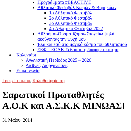
Προγράμματα #BEACTIVE
Αθλητικό Φεστιβάλ Κωφών & Βαρηκόων
1ο Αθλητικό Φεστιβάλ
2ο Αθλητικό Φεστιβάλ
3ο Αθλητικό Φεστιβάλ
4o Αθλητικό Φεστιβάλ 2022
Αθλούμαι-Οραματίζομαι- Στοχεύω ψηλά
ακούγοντας την ψυχή μου
Έλα και εσύ στο μαγικό κόσμο του αθλητισμού
ΣΕΦ – ΕΟΑΚ Σέβομαι τη διαφορετικότητα
Καλεντάρι
Αγωνιστική Περίοδος 2025 – 2026
Διεθνείς Διοργανώσεις
Επικοινωνία
Γραφείο τύπου
,
Καλαθοσφαίριση
Σαρωτικοί Πρωταθλητές
Α.Ο.Κ και Α.Σ.Κ.Κ ΜΙΝΩΑΣ!
31 Μαΐου, 2014