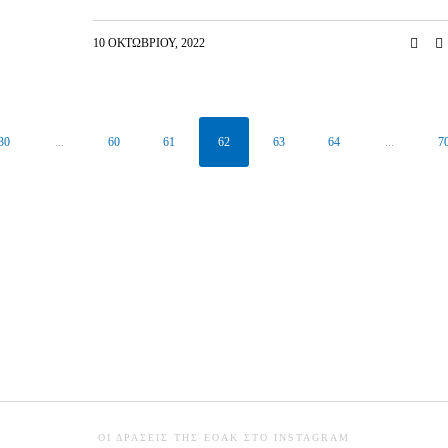
10 ΟΚΤΩΒΡΊΟΥ, 2022
30
...
60
61
62
63
64
...
7
ΟΙ ΔΡΆΣΕΙΣ ΤΗΣ ΕΟΑΚ ΣΤΟ INSTAGRAM