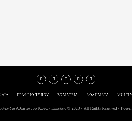
ΝΔΊΑ
ΓΡΑΦΕΊΟ ΤΎΠΟΥ
ΣΩΜΑΤΕΊΑ
ΑΘΛΉΜΑΤΑ
MULTI
σπονδία Αθλητισμού Κωφών Ελλάδας © 2023 • All Rights Reserved •
Power