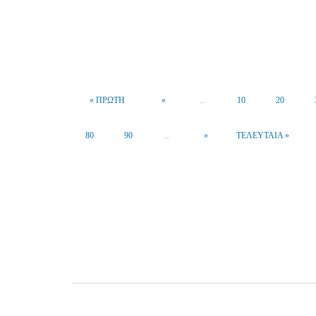
« ΠΡΏΤΗ
«
...
10
20
80
90
...
»
ΤΕΛΕΥΤΑΊΑ »